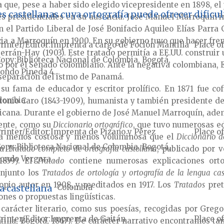
a que, pese a haber sido elegido vicepresidente en 1898, e
es castellanas cuya ortografía puede ofrecer dificu
es presidenciales en su ausencia. José Manuel Marroquín in
n el Partido Liberal de José Bonifacio Aquileo Elías Parra
a a Marroquín en 1900. En su gobierno tuvo que hacer frente
rinter/Editor
Imprenta a cargo de Foción Mantilla
Place of
rrán-Hay (1903). Este tratado permitía a EE.UU. construir 
Copy
Biblioteca Nacional de Colombia, Bogotá,
por el Senado colombiano. Ante la negativa colombiana, E
ondo Pineda 4...
separación del istmo de Panamá.
a su fama de educador y escritor prolífico. En 1871 fue 
lombia
nio Caro (1843-1909), humanista y también presidente de 
ericana. Durante el gobierno de José Manuel Marroquín, ade
cente, como su
Diccionario ortográfico
, que tuvo numerosas ed
rinter/Editor
Imprenta de Pizano y Pérez
Place of
bra menos costosa y menos voluminosa que el
Diccionario d
Copy
Biblioteca Nacional de Colombia, Bogotá,
su
Tratado completo de ortografía castellana
, publicado por v
ondo Vergara ...
1859). El
Tratado
contiene numerosas explicaciones orto
onjunto los
Tratados de ortología y ortografía de la lengua cas
opio autor en 1908, y reeditados en 1917. Los
Tratados
pret
a castellana
Colombia
ones o propuestas lingüísticas.
carácter literario, como sus poesías, recogidas por Grego
rinter/Editor
Imprenta de Gaitán
Place of
lla, Bogotá, 1867). De carácter narrativo encontramos ta