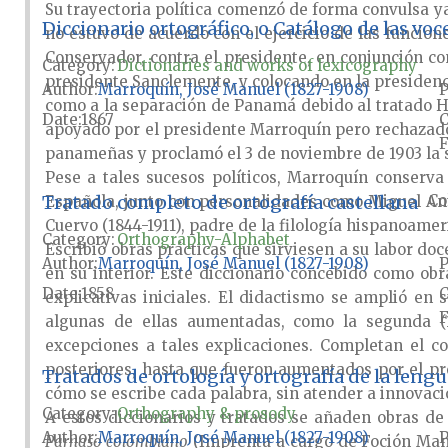
Su trayectoria política comenzó de forma convulsa y
Diccionario ortográfico, o Catálogo de las voc
no estuvo de acuerdo con el ejercicio de las funcion
Conservador, contra el presidente, en conjunción co
Category:
Dictionaries and works of lexicography
presidente Sanclemente, y colocando en la presidenci
Author
Marroquín, José Manuel (1827-1908)
P
como a la separación de Panamá debido al tratado He
Date
1867
apoyado por el presidente Marroquín pero rechazado 
F
panameñas y proclamó el 3 de noviembre de 1903 la 
Pese a tales sucesos políticos, Marroquín conserv
Tratado completo de ortografía castellana
Co
Española, junto con personalidades como Miguel Anto
Cuervo (1844-1911), padre de la filología hispanoam
Category:
Orthography-Alphabet
Escribió obras prácticas que sirviesen a su labor do
Author
Marroquín, José Manuel (1827-1908)
P
en su interior. Este diccionario concebido como o
Date
1858
explicativas iniciales. El didactismo se amplió en 
F
algunas de ellas aumentadas, como la segunda (
excepciones a tales explicaciones. Completan el c
posteriores, hasta que fueron aumentados por el pr
Tratados de ortología y ortografía de la lengu
cómo se escribe cada palabra, sin atender a innovaci
Category:
Orthography & prosody
A estos diccionarios y tratados se añaden obras de 
Author
Marroquín, José Manuel (1827-1908)
P
Parnaso colombiano
(Imprenta a cargo de Foción Manti