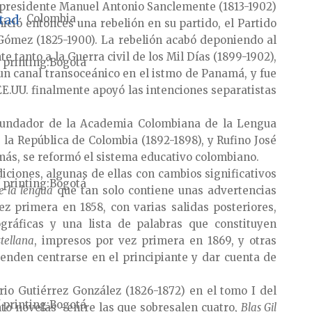
l presidente Manuel Antonio Sanclemente (1813-1902)
ltad
Colombia
ició entonces una rebelión en su partido, el Partido
 Gómez (1825-1900). La rebelión acabó deponiendo al
 tanto a la Guerra civil de los Mil Días (1899-1902),
 printing
Bogotá
un canal transoceánico en el istmo de Panamá, y fue
E.UU. finalmente apoyó las intenciones separatistas
cofundador de la Academia Colombiana de la Lengua
la República de Colombia (1892-1898), y Rufino José
más, se reformó el sistema educativo colombiano.
iciones, algunas de ellas con cambios significativos
 printing
Bogotá
e la lengua
que tan solo contiene unas advertencias
ez primera en 1858, con varias salidas posteriores,
gráficas y una lista de palabras que constituyen
tellana
, impresos por vez primera en 1869, y otras
enden centrarse en el principiante y dar cuenta de
rio Gutiérrez González (1826-1872) en el tomo I del
 printing
Bogotá
nto novelas –entre las que sobresalen cuatro,
Blas Gil