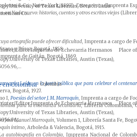
ppleton & Co., Nueva York, 1897),
Entre primos
(Imprenta Esp
Copy
University of Texas Libraries, Benson Latin
as en
Nada nuevo: historias, cuentos y otros escritos viejos
(Librer
merican Co...
cuya ortografía puede ofrecer dificultad
, Imprenta a cargo de Fo
izano y Pérez, Bogotá, 1858.
rinter/Editor
Imprenta de Echevarria Hermanos
Place of
 Imprenta de Gaitán, Bogotá, 1869.
Copy
University of Texas Libraries, Austin (Texas),
O56.96,...
oquín. Leída en la junta pública que para celebrar el centena
e en Colombia
Colombia
erva, Bogotá, 1927.
mo I,
Poesías del señor J. M. Marroquín
, Imprenta a cargo de Foc
rinter/Editor
Imprenta de Echevarria Hermanos
Place of
olombia para la enseñanza secundaria
, Librería Colombiana, 
Copy
University of Texas Libraries, Austin (Texas),
O56.96,...
 don José Manuel Marroquín
, Volumen 1, Librería Santa Fe, Bogo
quín íntimo
, Arboleda & Valencia, Bogotá, 1915.
La autobiografía en Colombia
, Imprenta Nacional de Colomb