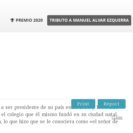
PREMIO 2020
TRIBUTO A MANUEL ALVAR EZQUERRA
Print
Report
 a ser presidente de su país entre 1900 y 1904. Fue
n el colegio que él mismo fundó en su ciudad natal.
Claim
, lo que hizo que se le conociera como «el señor de