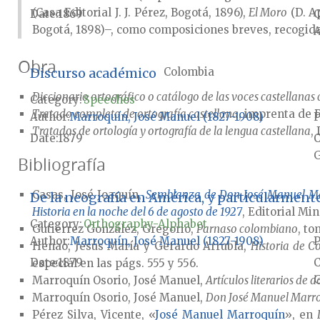
(Casa Editorial J. J. Pérez, Bogotá, 1896),
El Moro
(D. A
Date
1869
Bogotá, 1898)–, como composiciones breves, recogid
A
Obra
Discurso académico
Colombia
Diccionario ortográfico o catálogo de las voces castellanas 
Category:
Speeches
Tratado completo de ortografía castellana
, imprenta de P
Author
Marroquín, José Manuel (1827-1908)
P
Tratados de ortología y ortografía de la lengua castellana
,
Date
1879
G
Bibliografía
Casas, José Joaquín,
Semblanza de Don José Manuel Marr
De la neografía en América, y particularment
Historia en la noche del 6 de agosto de 1927
, Editorial Min
Category:
Orthography-Alphabet
Gutiérrez González, Gregorio,
Parnaso colombiano
, to
Author
Marroquín, José Manuel (1827-1908)
P
Henao, Jesús María y Gerardo Arrubla,
Historia de C
Date
1879
especial en las págs. 555 y 556.
G
Marroquín Osorio, José Manuel,
Artículos literarios de
Marroquín Osorio, José Manuel,
Don José Manuel Marro
Pérez Silva, Vicente, «
José Manuel Marroquín
», en