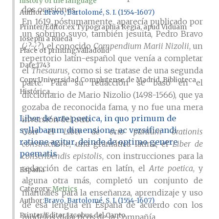
history of the language
dos ocasiones.
Author
Bravo, Bartolomé, S. I. (1554-1607)
En 1619, póstumamente, aparecía publicado por
Printer/Editor
ex Typographia Regia, apud Viduam
un sobrino suyo, también jesuita, Pedro Bravo
Iosephi a Rueda
(¿?-¿?), el conocido
Compendium Marii Nizolii
, un
Place of printing
Valladolid
repertorio latín-español que venía a completar
Date
1743
el
Thesaurus,
como si se tratase de una segunda
Copy
Universidad Complutense de Madrid, Biblioteca
parte. Para su redacción se basó en el
Histórica...
diccionario de Mario Nizolio (1498-1566), que ya
gozaba de reconocida fama, y no fue una mera
Liber de arte poetica, in quo primum de
inversión del otro.
syllabarum dimensione, ac versificandi
Con el
Liber de octo partium orationis
ratione agitur, deinde de optimo genere
constructione
, una gramática latina, el
Liber de
poematis
conscribendis epistolis
, con instrucciones para la
redacción de cartas en latín, el
Arte poetica
, y
España
alguna otra más, completó un conjunto de
Category:
Metrics
manuales para la enseñanza, aprendizaje y uso
Author
Bravo, Bartolomé, S. I. (1554-1607)
de esa lengua en España de acuerdo con los
Printer/Editor
Jacobus del Canto
modelos didácticos de la Compañía.