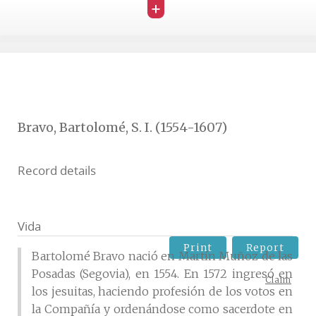
+
Bravo, Bartolomé, S. I. (1554-1607)
Record details
Vida
Print
Report
Bartolomé Bravo nació en Martín Muñoz de las
Posadas (Segovia), en 1554. En 1572 ingresó en
Claim
los jesuitas, haciendo profesión de los votos en
la Compañía y ordenándose como sacerdote en