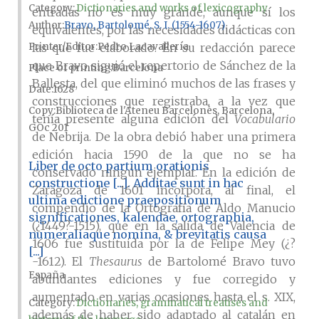
Category:
Dictionaries and works of lexicography
entradas no es muy grande, aunque sí los
Author
Bravo, Bartolomé, S. I. (1554-1607)
equivalentes, por las necesidades didácticas con
Printer/Editor
Pedro Lacavallería
las que fue elaborado. En su redacción parece
que Bravo siguió el repertorio de Sánchez de la
Place of printing
Barcelona
Ballesta, del que eliminó muchos de las frases y
Date
1628
construcciones que registraba, a la vez que
Copy
Biblioteca de l'Ateneu Barcelonès, Barcelona,
tenía presente alguna edición del
Vocabulario
GOc 201
de Nebrija. De la obra debió haber una primera
edición hacia 1590 de la que no se ha
Liber de octo partium orationis
conservado ningún ejemplar. En la edición de
constructione [...]. Additae sunt in hac
Zaragoza de 1601 incorpora, al final, el
ultima edictione praepositionum
compendio de la Ortografía de Aldo Manucio
significationes, kalendae, ortographia,
(¿1449?-1515), que en la salida de Valencia de
numeraliaque nomina, & brevitatis causa
1606 fue sustituida por la de Felipe Mey (¿?
[...]
-1612). El
Thesaurus
de Bartolomé Bravo tuvo
España
abundantes ediciones y fue corregido y
aumentado en varias ocasiones hasta el s. XIX,
Category:
Dictionaries, grammatical treatises and
además de haber sido adaptado al catalán en