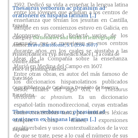
1592. Dedicó su vida a enseñar la lengua latina
Thesaurus verborum ac phrasium ad
entre los jóvenes que acudían a los centros de
orationem ex hispana latinam [...]
enseñanza que tenían los jesuitas en Castilla,
España
aunque en sus comienzos estuvo en Galicia, en
Monterrey (Orense). Redactó varios de los
Category:
Dictionaries and works of lexicography
manuales que se manejaron en esos centros
Author
Bravo, Bartolomé, S. I. (1554-1607)
durante años, en los cuales se ajustaba a las
Printer/Editor
ex Typ. Benedicti Macè [...] a costa de
ideas de la Compañía sobre la enseñanza.
Onofre Abad
Murió en Medina del Campo en 1607.
Place of printing
Valencia
Entre otras obras, es autor del más famoso de
Date
1666
los diccionarios hispanolatinos publicados
Copy
Biblioteca de Catalunya, Depósito de Reserva,
desde finales del siglo XVI, el
Thesaurus
Barcelona...
verborum ac phrasium
. Es un diccionario
español-latín monodireccional, cuyas entradas
Thesaurus verborum ac phrasium ad
están constituidas tanto por unidades léxicas
orationem ex hispana latinam [...]
simples como frases, expresiones
multiverbales y usos contextualizados de la voz
España
de que se trate, pese a lo cual el número de sus