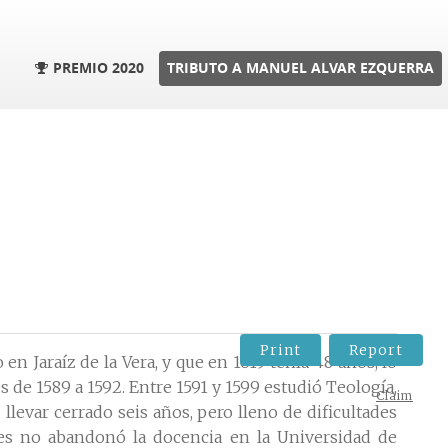
PREMIO 2020
TRIBUTO A MANUEL ALVAR EZQUERRA
Print
Report
 Jaraíz de la Vera, y que en 1619 tenía 48 años, lo
 de 1589 a 1592. Entre 1591 y 1599 estudió Teología,
Claim
levar cerrado seis años, pero lleno de dificultades
es no abandonó la docencia en la Universidad de