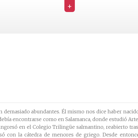
+
n demasiado abundantes. Él mismo nos dice haber nacido en
7 debía encontrarse como en Salamanca, donde estudió Artes
gresó en el Colegio Trilingüe salmantino, reabierto tras l
nsó con la cátedra de menores de griego. Desde entonc