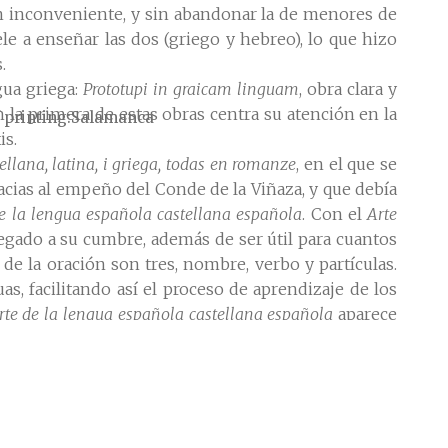
ún inconveniente, y sin abandonar la de menores de
le a enseñar las dos (griego y hebreo), lo que hizo
.
gua griega:
Prototupi in graicam linguam
, obra clara y
n la primera de estas obras centra su atención en la
 printing
Salamanca
is.
tellana, latina, i griega, todas en romanze
, en el que se
racias al empeño del Conde de la Viñaza, y que debía
e la lengua española castellana española
. Con el
Arte
legado a su cumbre, además de ser útil para cuantos
 de la oración son tres, nombre, verbo y partículas.
, facilitando así el proceso de aprendizaje de los
rte de la lengua española castellana española
aparece
antea un nuevo sistema gráfico que mantendrá en sus
desea dejar atrás los principios etimológicos de la
tesis de Nebrija, el escribir según se pronuncia y
dito hasta época reciente, editado por vez primera