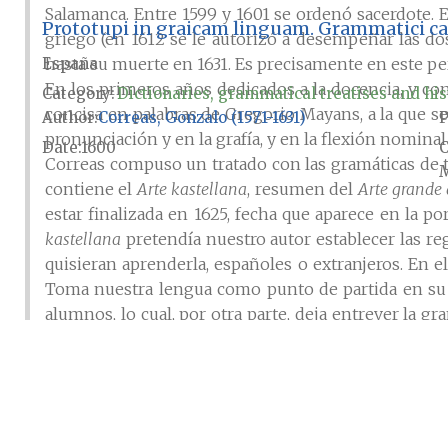
Salamanca. Entre 1599 y 1601 se ordenó sacerdote. 
Prototupi in graicam linguam. Grammatici c
griego (en 1612 se le autorizó a desempeñar las dos
España
hasta su muerte en 1631. Es precisamente en este p
En los primeros años dedicados a la docencia, y co
Category:
Dictionaries, grammatical treatises and his
concisa en palabras de Gregorio Mayans, a la que s
Author
Correas, Gonzalo (1571-1631)
P
pronunciación y en la grafía, y en la flexión nominal
Date
1600
Correas compuso un tratado con las gramáticas de t
M
contiene el
Arte kastellana
, resumen del
Arte grande 
estar finalizada en 1625, fecha que aparece en la p
kastellana
pretendía nuestro autor establecer las re
quisieran aprenderla, españoles o extranjeros. En el
Toma nuestra lengua como punto de partida en su es
alumnos, lo cual, por otra parte, deja entrever la gr
una
Nueva i zierta ortografía kastellana
, pero Correas
otras obras. Consideraba que el que se venía utiliz
ortografía para adoptar unos más fonéticos, buscan
pronunciar según se escribe.
Su
Vocabulario de refranes y frases proverbiales i otra