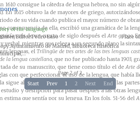
En 1610 consigue la cátedra de lengua hebrea, no sin alg
anones
). En 1615 obtuvo la de mayores de griego, autorizándose
eriodo de su vida cuando publica el mayor número de obras
mo consecuencia de ella, escribió una gramática de la len
tory of the language
eguiría más de un cuarto de siglo después el
Arte griega
. E
rinter/Editor
Pedro Laso
Place of
 y verbal, mientras que relega a un segundo plano la sintax
Copy
Ayuntamiento de Madrid, Biblioteca Histórica
res lenguas, el
Trilingüe de tres artes de las tres lenguas cas
unicipal,...
de la lengua castellana
, que no fue publicado hasta 1903, g
ortada de su manuscrito, que tiene como título el de
Arte d
Page 2 of 2
glas con que perfeccionar el uso de la lengua, que había l
la sigue al Brocense y a Jiménez Patón. Para él, las partes
Start
Prev
1
2
Next
End
tudio y desripción para pasar después a las otras lenguas
an estima que sentía por su lengua. En los fols. 51-56 del
A
 es más conocido por la
Ortografía kastellana
, en la que pl
ando era defectuoso, por lo que lanza el suyo, con el que 
do la univocidad entre sonido y signo, acercándose a las 
s fórmulas comunes de la lengua castellana
ha permanecido iné