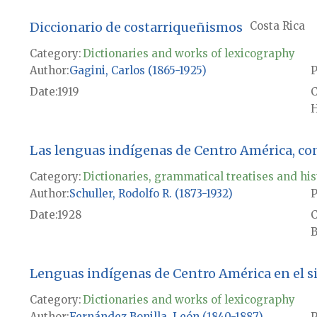
Diccionario de costarriqueñismos
Costa Rica
Category:
Dictionaries and works of lexicography
Author
Gagini, Carlos (1865-1925)
P
Date
1919
H
Las lenguas indígenas de Centro América, con 
Category:
Dictionaries, grammatical treatises and his
Author
Schuller, Rodolfo R. (1873-1932)
P
Date
1928
B
Lenguas indígenas de Centro América en el si
Category:
Dictionaries and works of lexicography
Author
Fernández Bonilla, León (1840-1887)
P