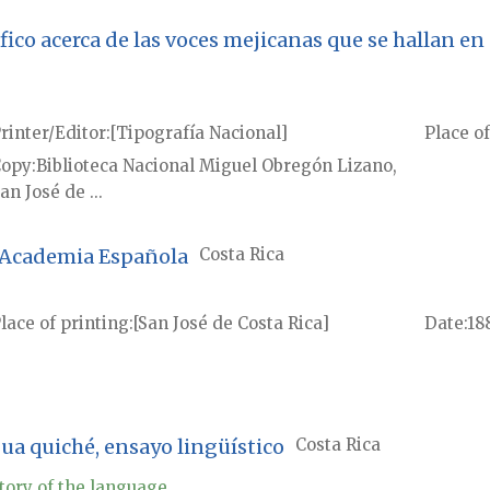
co acerca de las voces mejicanas que se hallan en e
rinter/Editor
[Tipografía Nacional]
Place of
Copy
Biblioteca Nacional Miguel Obregón Lizano,
an José de ...
l Academia Española
Costa Rica
lace of printing
[San José de Costa Rica]
Date
18
gua quiché, ensayo lingüístico
Costa Rica
tory of the language