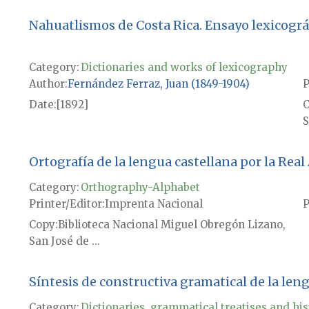
Nahuatlismos de Costa Rica. Ensayo lexicográfi
Category:
Dictionaries and works of lexicography
Author
Fernández Ferraz, Juan (1849-1904)
P
Date
[1892]
S
Ortografía de la lengua castellana por la Rea
Category:
Orthography-Alphabet
Printer/Editor
Imprenta Nacional
P
Copy
Biblioteca Nacional Miguel Obregón Lizano,
San José de ...
Síntesis de constructiva gramatical de la len
Category:
Dictionaries, grammatical treatises and his