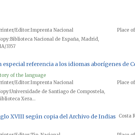
rinter/Editor
Imprenta Nacional
Place of
Copy
Biblioteca Nacional de España, Madrid,
A/3357
especial referencia a los idiomas aborígenes de C
tory of the language
rinter/Editor
Imprenta Nacional
Place of
Copy
Universidade de Santiago de Compostela,
iblioteca Xera...
glo XVIII según copia del Archivo de Indias
Costa 
rinter/Editor
Tip. Nacional
Place of