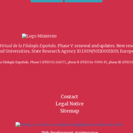
 Virtual de la Filología Española
. Phase V: renewal and updates. New re
and Universities, State Research Agency 10.13039/501100011033, Eur
 de la Filología Española. Phase I (FFI2011-24107), phase II (FFI2014-53851-P), phase III (
Contact
Legal Notice
Sitemap
Web development, maintenance