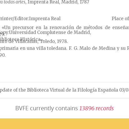
ra todas artes
, Imprenta Real, Madrid, 1787
rinter/Editor
Imprenta Real
Place of
 «Un precursor en la renovación de métodos de enseñanz
Copy
Universidad Complutense de Madrid,
29.
iblioteca Histórica...
nto de Villacañas, Toledo, 1978.
primaria en una villa toledana. F. G. Malo de Medina y su
90.
pdate of the Biblioteca Virtual de la Filología Española 03/
BVFE currently contains
1
3
8
9
6
r
e
c
o
r
d
s