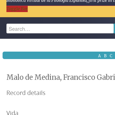
Biblioteca Virtual de la Filología Española, first prize
Toggle Bar
A
B
C
Malo de Medina, Francisco Gabri
Record details
Vida