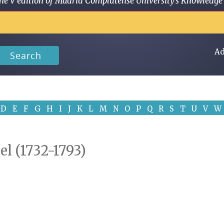
 in the V edition of Madrid Complutense University's Knowled
Ad
Search
D
E
F
G
H
I
J
K
L
M
N
O
P
Q
R
S
T
U
V
W
el (1732-1793)