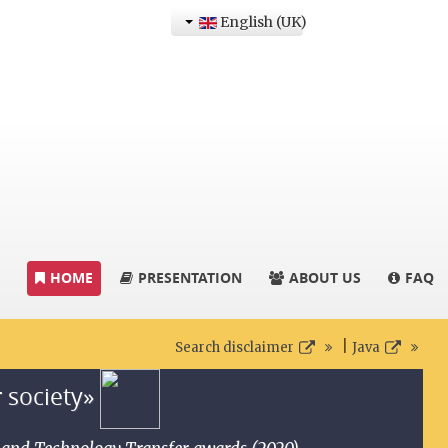
English (UK)
HOME
PRESENTATION
ABOUT US
FAQ
|
Search disclaimer
Java
r society»