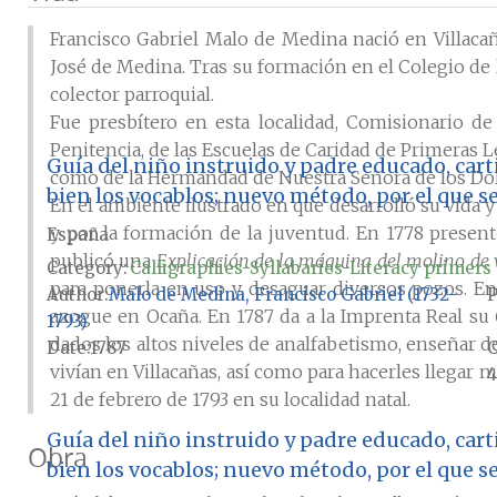
Francisco Gabriel Malo de Medina nació en Villacaña
José de Medina. Tras su formación en el Colegio de
colector parroquial.
Fue presbítero en esta localidad, Comisionario de
Penitencia, de las Escuelas de Caridad de Primeras L
Guía del niño instruido y padre educado, carti
como de la Hermandad de Nuestra Señora de los Dol
bien los vocablos; nuevo método, por el que s
En el ambiente ilustrado en que desarrolló su vida 
y por la formación de la juventud. En 1778 prese
España
publicó una
Explicación de la máquina del molino de 
Category:
Calligraphies-Syllabaries-Literacy primers
para ponerla en uso y desaguar diversos pozos. En
Author
Malo de Medina, Francisco Gabriel (1732-
P
azogue en Ocaña. En 1787 da a la Imprenta Real su
1793)
dados los altos niveles de analfabetismo, enseñar 
Date
1787
vivían en Villacañas, así como para hacerles llegar 
4
21 de febrero de 1793 en su localidad natal.
Guía del niño instruido y padre educado, carti
Obra
bien los vocablos; nuevo método, por el que s