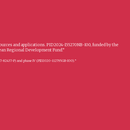
sources and applications. PID2024-155270NB-I00, funded by the
opean Regional Development Fund.”
FFI2017-82437-P) and phase IV (PID2020-112795GB-I00).”