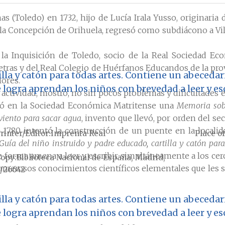
s (Toledo) en 1732, hijo de Lucía Irala Yusso, originari
 la Concepción de Orihuela, regresó como subdiácono a Vi
 la Inquisición de Toledo, socio de la Real Sociedad E
etras y del Real Colegio de Huérfanos Educandos de la prov
lla y catón para todas artes. Contiene un abecedar
ores.
e logra aprendan los niños con brevedad a leer y e
y actividad, mostró, no sin pocos problemas y dificultade
ntó en la Sociedad Económica Matritense una
Memoria sobr
viento para sacar agua
, invento que llevó, por orden del se
 1780 intentó la construcción de un puente en la localid
rinter/Editor
Imprenta Real
Place of
Guía del niño instruido y padre educado, cartilla y catón para
de forma amena a leer y escribir simultáneamente a los ce
Copy
Biblioteca Nacional de España, Madrid,
numerosos conocimientos científicos elementales que les si
/26642
lla y catón para todas artes. Contiene un abecedar
e logra aprendan los niños con brevedad a leer y e