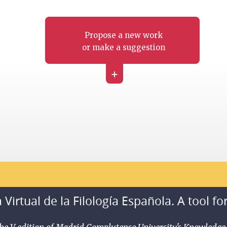
Propose a new work
or make a suggestion
+
 Virtual de la Filología Española. A tool fo