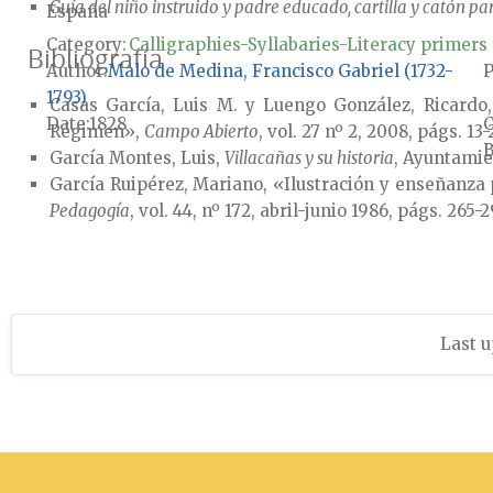
Guía del niño instruido y padre educado, cartilla y catón pa
España
Category:
Calligraphies-Syllabaries-Literacy primers
Bibliografía
Author
Malo de Medina, Francisco Gabriel (1732-
P
1793)
Casas García, Luis M. y Luengo González, Ricardo,
Date
1828
Régimen»,
Campo Abierto
, vol. 27 nº 2, 2008, págs. 13-
B
García Montes, Luis,
Villacañas y su historia
, Ayuntamie
García Ruipérez, Mariano, «Ilustración y enseñanza 
Pedagogía
, vol. 44, nº 172, abril-junio 1986, págs. 265-2
Last u