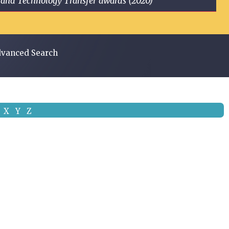
ge and Technology Transfer awards (2020)
vanced Search
X
Y
Z