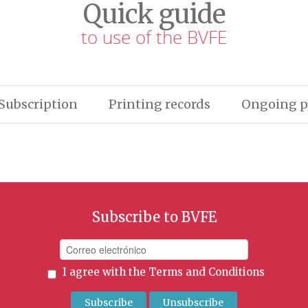
Quick guide
to use of the BVFE
Subscription
Printing records
Ongoing p
Subscribe to BVFE
I agree with the
Terms and Conditions