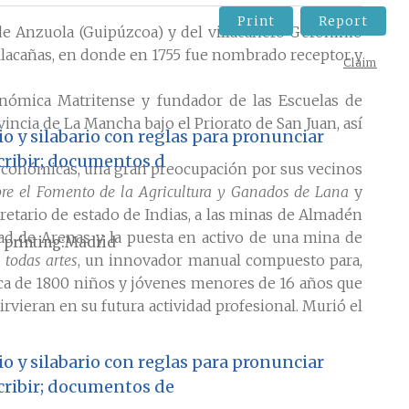
Print
Report
a de Anzuola (Guipúzcoa) y del villacañero Gerónimo
llacañas, en donde en 1755 fue nombrado receptor y
Claim
conómica Matritense y fundador de las Escuelas de
incia de La Mancha bajo el Priorato de San Juan, así
io y silabario con reglas para pronunciar
scribir; documentos d
s económicas, una gran preocupación por sus vecinos
e el Fomento de la Agricultura y Ganados de Lana
y
cretario de estado de Indias, a las minas de Almadén
ad de Arenas y la puesta en activo de una mina de
 printing
Madrid
 todas artes
, un innovador manual compuesto para,
rca de 1800 niños y jóvenes menores de 16 años que
rvieran en su futura actividad profesional. Murió el
io y silabario con reglas para pronunciar
scribir; documentos de