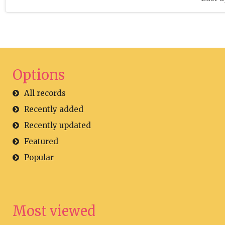
Options
All records
Recently added
Recently updated
Featured
Popular
Most viewed