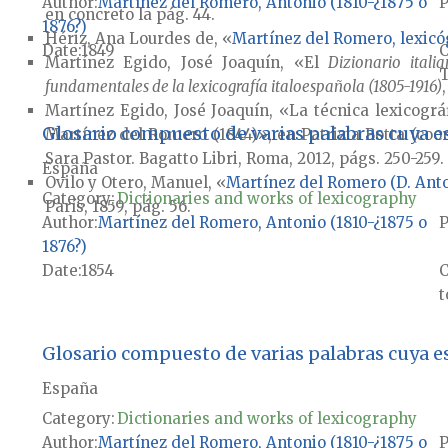
Author
Martínez del Romero, Antonio (1810-¿1875 o
P
en concreto la pág. 44.
1876?)
Hériz, Ana Lourdes de, «
Martínez del Romero, lexicó
Date
1849
Martínez Egido, José Joaquín, «El
Dizionario itali
T
fundamentales de la lexicografía italoespañola (1805-1916)
Martínez Egido, José Joaquín, «La técnica lexicográ
Glosario compuesto de varias palabras cuya es
Martínez del Romero (1844)», en Patrizia Botta (coor
Sara Pastor. Bagatto Libri, Roma, 2012, págs. 250-259.
España
Ovilo y Otero, Manuel, «
Martínez del Romero (D. Ant
Category:
Dictionaries and works of lexicography
París, 1859, pág. 56.
Author
Martínez del Romero, Antonio (1810-¿1875 o
P
1876?)
Date
1854
t
Glosario compuesto de varias palabras cuya es
España
Category:
Dictionaries and works of lexicography
Author
Martínez del Romero, Antonio (1810-¿1875 o
P