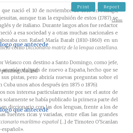
Print
Report
que nació el 10 de noviembre de 1810 en Málaga,
suitas, aunque tras la expulsión de estos (1787) se
Claim
glés y de italiano. Durante largos años fue redactor
teneció a esa sociedad y a otras muchas nacionales e
laboraba con Rafael María Baralt (1810-1860) en un
tálogo que antecede
anunció como
Diccionario matriz de la lengua castellana.
or Velasco con destino a Santo Domingo, como jefe,
 la anexión del país de nuevo a España, hecho que se
 printing
Madrid
s sus pistas, pero abriría nuevas preguntas sobre el
en Cuba unos años después (en 1875 o 1876).
ros nos interesa particularmente por ser el autor de
s solamente se había publicado la primera parte del
ran diccionario con las dos lenguas, frente a los de
tálogo que antecede
 fuentes ricas y variadas, entre ellas las grandes
ccionario marítimo español
[…] de Timoteo O'Scanlan
o-español».