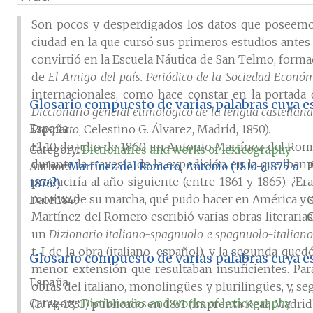
Son pocos y desperdigados los datos que poseemo
ciudad en la que cursó sus primeros estudios antes 
convirtió en la Escuela Náutica de San Telmo, forma
de
El Amigo del país. Periódico de la Sociedad Econó
internacionales, como hace constar en la portada d
Glosario compuesto de varias palabras cuya es
Diccionario general etimológico de la lengua castellana
España
Prospecto
, Celestino G. Álvarez, Madrid, 1850).
El 10 de julio de 1860 un Antonio Martínez del Rom
Category:
Dictionaries and works of lexicography
durante la travesía, de la expedición en la que iban
Author
Martínez del Romero, Antonio (1810-¿1875 o
P
produciría al año siguiente (entre 1861 y 1865). ¿E
1876?)
motivo de su marcha, qué pudo hacer en América y si
Date
1849
Martínez del Romero escribió varias obras literarias
G
un
Dizionario italiano-spagnuolo e spagnuolo-italiano
t. I de la obra (italiano-español), y la segunda que
Glosario compuesto de varias palabras cuya es
menor extensión que resultaban insuficientes. Para
España
obras del italiano, monolingües y plurilingües, y,
Category:
Dictionaries and works of lexicography
(1774-1831) publicado en 1831 (Imprenta Real, Madrid)