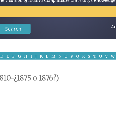
 in the V edition of Madrid Complutense University's Knowled
Ad
Search
D
E
F
G
H
I
J
K
L
M
N
O
P
Q
R
S
T
U
V
W
810-¿1875 o 1876?)