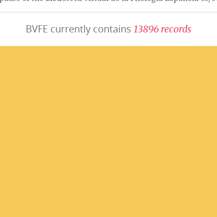
BVFE currently contains
1
3
8
9
6
r
e
c
o
r
d
s