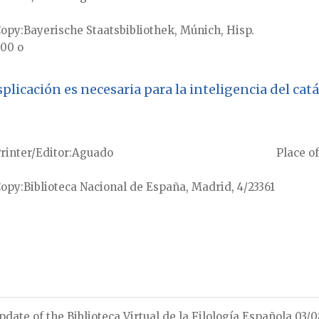
Copy
Bayerische Staatsbibliothek, Múnich, Hisp.
00 o
plicación es necesaria para la inteligencia del ca
rinter/Editor
Aguado
Place of
Copy
Biblioteca Nacional de España, Madrid, 4/23361
pdate of the Biblioteca Virtual de la Filología Española 03/