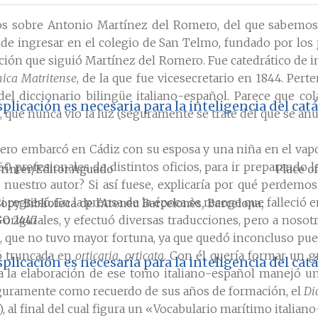
s sobre Antonio Martínez del Romero, del que sabemos 
de ingresar en el colegio de San Telmo, fundado por los je
ción que siguió Martínez del Romero. Fue catedrático de in
mica Matritense
, de la que fue vicesecretario en 1844. Per
el diccionario bilingüe italiano-español. Parece que co
plicación es necesaria para la inteligencia del ca
, que nunca vio la luz (seguramente se trate del que se 
ero embarcó en Cádiz con su esposa y una niña en el vap
 60 profesionales de distintos oficios, para ir preparando
rinter/Editor
Aguado
Place of
ra nuestro autor? Si así fuese, explicaría por qué perdemo
 regresó. En la prensa de la época se recoge que falleció 
Copy
Biblioteca de l'Ateneu Barcelonès, Barcelona,
 originales, y efectuó diversas traducciones, pero a nosot
O 2447
, que no tuvo mayor fortuna, ya que quedó inconcluso pue
dó truncada en
orticaria, orticata
. Con él quería formar un g
plicación es necesaria para la inteligencia del ca
 la elaboración de ese tomo italiano-español manejó unas
 seguramente como recuerdo de sus años de formación, el
Di
, al final del cual figura un «Vocabulario marítimo italian