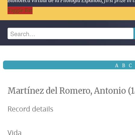
Biblioteca Virtual de la Filología Española, first prize
Toggle Bar
A
B
C
Martínez del Romero, Antonio (1
Record details
Vida