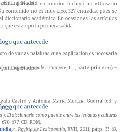
 printing
Madrid
ulado el rey. En su interior incluyó un «Glosario
 Su contenido no es muy rico, 327 entradas, pues se
 el diccionario académico. En ocasiones los artículos
er que estampó la primera salida.
tálogo que antecede
to de varias palabras cuya esplicación es necesaria
artistiche, nazionale e straniere
, t. I, parte primera (
a-
 printing
Madrid
 Ayala Castro y Antonia María Medina Guerra (ed. y
tálogo que antecede
 57-62.
s.),
El diccionario como puente entre las lenguas y culturas
s. 670-677. CD-ROM.
undial
»,
Revista de Lexicografía
, XVII, 2011, págs. 33-63,