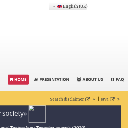
English (UK)
HOME
PRESENTATION
ABOUT US
FAQ
|
Search disclaimer
Java
r society»