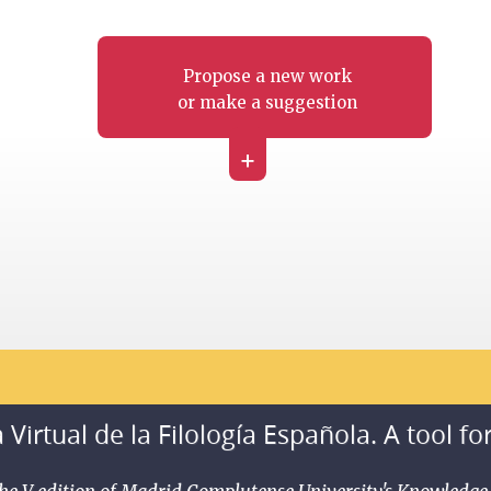
Propose a new work
or make a suggestion
+
 Virtual de la Filología Española. A tool fo