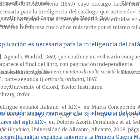
rinter/Editor
Aguado
Place of
álogo de la Real Armería
(1849), cuyo encargo había form
cesaria para la inteligencia del catálogo que antecede».
Copy
Universidad Complutense de Madrid, Bca.
, y en él no aparecen las voces que están bien definidas en
erecho, F. Ant...
obra fue reimpresa cinco años más tarde por el mismo tall
plicación es necesaria para la inteligencia del ca
], Aguado, Madrid, 1849, que contiene un «Glosario compues
aparece al final del libro, con paginación independiente.
to da Martínez del Romero, membro di molte società letterarie ed 
rinter/Editor
Aguado
Place of
44; parte segunda (
j-orticaria, orticata
), 1847.
Copy
University of Oxford, Taylor Institution
ibrary, Oxfor...
bilingüe español-italiano: el XIX», en Marta Concepción
plicación es necesaria para la inteligencia del ca
de Málaga, Málaga, 2010, págs. 43-118, en especial las págs.
tares del siglo XIX
», en Dolores Azorín Fernández et al. (ed
afía Hispánica
, Universidad de Alicante, Alicante, 2008, pág
xicografía militar española anterior a la Primera Guerra M