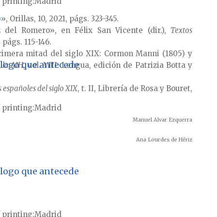
 printing
Madrid
)
», Orillas, 10, 2021, págs. 323-345.
 del Romero», en Félix San Vicente (dir.),
Textos
 págs. 115-146.
 primera mitad del siglo XIX: Cormon Manni (1805) y
tálogo que antecede
 la AIH
, vol. VIII. Lengua, edición de Patrizia Botta y
s españoles del siglo XIX
, t. II, Librería de Rosa y Bouret,
 printing
Madrid
Manuel Alvar Ezquerra
Ana Lourdes de Hériz
tálogo que antecede
 printing
Madrid