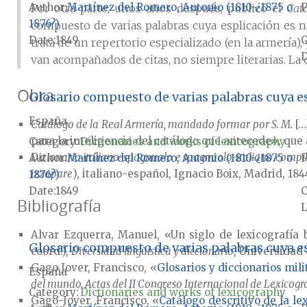
Author
Martínez del Romero, Antonio (1810-¿1875 o
P
Por otra parte, unos años después, publicó el
Cat
1876?)
compuesto de varias palabras cuya esplicación es ne
Date
1849
trata de un repertorio especializado (en la armería)
D
van acompañados de citas, no siempre literarias. La 
Obra
Glosario compuesto de varias palabras cuya es
España
Catálogo de la Real Armería, mandado formar por S. M.
[…
para la inteligencia del catálogo que antecede», que 
Category:
Dictionaries and works of lexicography
Dizionario italiano-spagnuolo e spagnuolo-italiano compila
Author
Martínez del Romero, Antonio (1810-¿1875 o
P
izzapare
), italiano-español, Ignacio Boix, Madrid, 18
1876?)
Date
1849
Bibliografía
L
Alvar Ezquerra, Manuel, «Un siglo de lexicografía 
Glosario compuesto de varias palabras cuya es
coord.),
Diversidad lingüística y diccionario
, Universidad 
Gago Jover, Francisco, «
Glosarios y diccionarios mili
España
del mundo. Actas del II Congreso Internacional de Lexicogr
Category:
Dictionaries and works of lexicography
Gago-Jover, Francisco, «
Catálogo descritivo de la le