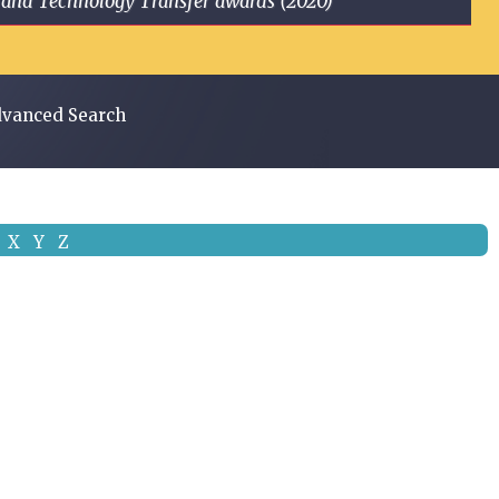
ge and Technology Transfer awards (2020)
vanced Search
X
Y
Z