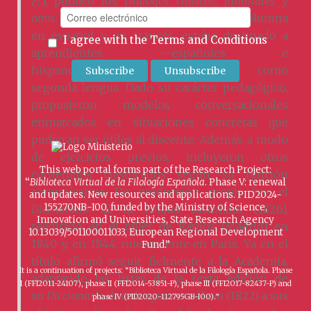
¿?), publicó los D
iálogos clásicos, familiares y
otros
. Este manual, redactado a doble columna
en español y en francés, estaba destinado a
I agree with the
Terms and Conditions
aprendientes —españoles e
hispanoamericanos— de francés como
segunda lengua. Dado su carácter pedagógico,
propusieron modelos conversacionales
enmarcados en situaciones concretas que
pudieran ser útiles al discente. Además, a modo
de ejercicios previos, incluyeron otros
This web portal forms part of the Research Project:
contenidos clasificados según su función
“
Biblioteca Virtual de la Filología Española
. Phase V: renewal
comunicativa. De producción propia fue el
and updates. New resources and applications. PID2024-
155270NB-I00, funded by the Ministry of Science,
Diccionario de la lengua castellana
(1826),
Innovation and Universities, State Research Agency
reeditado en el taller de Ramos (Madrid) en
10.13039/501100011033, European Regional Development
1840 y, en 1844, nuevamente en París. Ya en el
Fund.”
título afirmó seguir fielmente a la Academia,
It is a continuation of projects: “Biblioteca Virtual de la Filología Española. Phase
adaptando las listas de la sexta edición de
I (FFI2011-24107), phase II (FFI2014-53851-P), phase III (FFI2017-82437-P) and
su
Diccionario de la lengua castellana
(1822) a sus
phase IV (PID2020-112795GB-I00).”