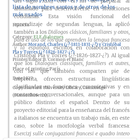
del siglo XIX), con el fin de preparar al
lista de nombres santos y de otros de los
alumnado para desenvolverse en situaciones
más usados
cotidianas. Esta visión funcional del
aprendizaje de segundas lenguas, la aplicó
Francia
también a los
Diálogos clásicos, familiares y otros,
Category:
ELE dialogues
para el uso de los que aprenden la lengua francesa
Author
Morand, Charles (¿?-1811-1831-¿?) y Cristóbal
y la española
, escritos en colaboración con
Pla y Torres (¿?-1826-1827-¿?)
Cristóbal Pla y Torres (¿?-1826-1827-¿?). Al igual
Printer/Editor
B. Cormon et Blanc
que los
Dialogues classiques, familiers et autres
,
Place of printing
París
con los que también comparten pie de
Date
1827
imprenta, ofrecen estructuras lingüísticas
clasificadas en funciones comunicativas y en
Copy
Harvard University Library, Cambridge
contextos conversacionales, aunque para un
(Massachusetts), ...
público distinto: el español. Dentro de su
proyecto editorial para la enseñanza del francés
a italianos se encuentra un trabajo más, en este
caso, sobre la morfología verbal francesa:
Esercizj sulle conjugazioni francesi e quadro intero