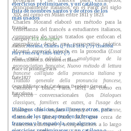
geografía y de francés para extranjeros,
ejercicios preliminares, y un catálogo o
principalmente italianos, en el París del siglo
lista de nombres santos y de otros de los
XIX, así como en Milán entre 1811 y 1823.
más usados
Charles Morand elaboró un método para la
Francia
enseñanza del francés a estudiantes italianos,
compuesto de varios tratados que enfocan el
Category:
ELE dialogues
aprendizaje desde una perspectiva práctica.
Author
Morand, Charles (¿?-1811-1831-¿?) y Cristóbal
Mostró especial interés en la prosodia (
Essai
Pla y Torres (¿?-1826-1827-¿?)
d’un traité général et analytique de la
Printer/Editor
B. Cormon et Blanc
prononciation française
,
Nuovo método di lettura
Place of printing
París
francese coll’ajuto della pronuncia italiana
y
Date
1827
Trattato generale della pronuncia francese
,
Copy
Biblioteca de Catalunya, Depósito General,
Cormon y Blanc, París, 1831), así como en
Barcelona, ...
aspectos conversacionales (los
Dialogues
classiques, familiers et autres, a l’usage des
Diálogos clásicos, familiares y otros, para
étudians des langues française et italienne
,
el uso de los que aprenden la lengua
Cormon y Blanc, París, 1827, con cerca de
francesa y la española, con algunos
cuarenta ediciones y reimpresiones a lo largo
ejercicios preliminares, y un catálogo o