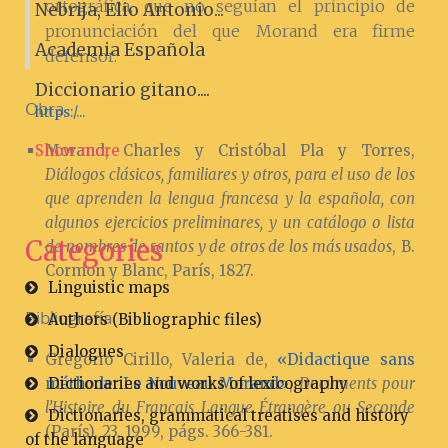
ortográfica, que no seguían el principio de
Nebrija, Elio Antonio...
pronunciación del que Morand era firme
Academia Española
defensor.
Diccionario gitano....
Obra
https:/...
Morand, Charles y Cristóbal Pla y Torres,
Show more
Diálogos clásicos, familiares y otros, para el uso de los
que aprenden la lengua francesa y la española, con
algunos ejercicios preliminares, y un catálogo o lista
Categories
de nombres de santos y de otros de los más usados
, B.
Cormon y Blanc, París, 1827.
Linguistic maps
Bibliografía
Authors (Bibliographic files)
Dialogues
Gregorio Cirillo, Valeria de,
«Didactique sans
méthode: Le Nouveau Morand»
,
Documents pour
Dictionaries and works of lexicography
l’Histoire du Français Langue Étrangère ou Seconde
Dictionaries, grammatical treatises and history
(París), 23, 1999, págs. 366-381.
of the language