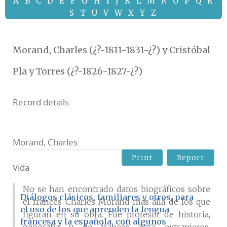
A
B
C
D
E
F
G
H
I
J
K
L
M
N
O
P
Q
R
S
T
U
V
W
X
Y
Z
Morand, Charles (¿?-1811-1831-¿?) y Cristóbal
Pla y Torres (¿?-1826-1827-¿?)
Record details
Morand, Charles
Print
Report
Vida
No se han encontrado datos biográficos sobre
Diálogos clásicos, familiares y otros, para
el francés Charles Morand más allá de los que
el uso de los que aprenden la lengua
figuran en su obra. Fue profesor de historia,
francesa y la española, con algunos