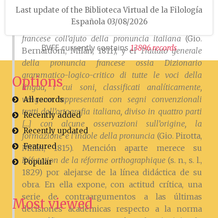
di tutti i verbi
(Librería de Charles Morand,
Last update of the Biblioteca Virtual de la Filología
Milán, 1823), y en el mismo orden de cosas
Española 03/08/2026
también cabe citar el
Nuovo método di lettura
francese coll’ajuto della pronuncia italiana
(Gio.
BVFE currently contains
1
3
8
9
6
r
e
c
o
r
d
s
Bernardoni, Milán, 1811), y el
Trattato generale
della pronuncia francese ossia Dizionario
grammatico-logico-critico di tutte le voci della
Options
lingua, i cui soni, classificati analíticamente,
vengono rappresentati con segni convenzionali
All records
tratti dall’ortografia italiana, diviso in quattro parti
Recently added
[…] con alcune osservazioni sull’origine, la
Recently updated
formazione e l’indole della pronuncia
(Gio. Pirotta,
Featured
Milán, 1815). Mención aparte merece su
Réfutation de la réforme orthographique
(s. n., s. l.,
Popular
1829) por alejarse de la línea didáctica de su
obra. En ella expone, con actitud crítica, una
serie de contraargumentos a las últimas
Most viewed
decisiones académicas respecto a la norma