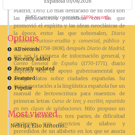
Española 03/08/2026
sainetes de moda
, Viuda de Manuel Fernández,
Madrid, 1765). Lo más destacado de su obra son
BVFE currently contains
1
3
8
9
6
r
e
c
o
r
d
s
las publicaciones periódicas con las que
promovió el espíritu y las ideas neoclásicas de
la época, entre las que sobresalen,
Diario
Options
noticioso, curioso-erudito y comercial, público y
económico
(1758-1808), después
Diario de Madrid
,
All records
por ser la primera de información general, y
Recently added
Correo General de España
(1770-1771), diario
Recently updated
impreso con el apoyo gubernamental que
Featured
recogía datos sobre ciudades españolas. Su
única aportación a la lingüística española fue un
Popular
manual de lectoescritura para maestros de
primeras letras:
Curso de leer, y escribir, repartido
en tres clases de sylabaciones
. Nifo propuso un
Most viewed
método dividido en tres partes, de dificultad
creciente, con ejercicios de silabeo y
Nebrija, Elio Antonio...
precedidos de un alfabeto en los que se asocia