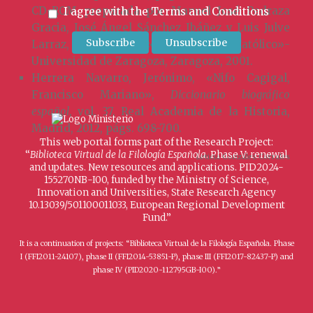
CD-ROM preparada por Manuel José Pedraza
I agree with the
Terms and Conditions
Gracia, José Ángel Sánchez Ibáñez y Luis Julve
Larraz, Institución «Fernando el Católico»-
Universidad de Zaragoza, Zaragoza, 2001.
Herrera Navarro, Jerónimo, «Nifo Cagigal,
Francisco Mariano»,
Diccionario biográfico
español
, vol. 37, Real Academia de la Historia,
Madrid, 2012, págs. 698-700.
This web portal forms part of the Research Project:
“
Biblioteca Virtual de la Filología Española
. Phase V: renewal
Leticia González Corrales
and updates. New resources and applications. PID2024-
155270NB-I00, funded by the Ministry of Science,
Innovation and Universities, State Research Agency
10.13039/501100011033, European Regional Development
Fund.”
It is a continuation of projects: “Biblioteca Virtual de la Filología Española. Phase
I (FFI2011-24107), phase II (FFI2014-53851-P), phase III (FFI2017-82437-P) and
phase IV (PID2020-112795GB-I00).”