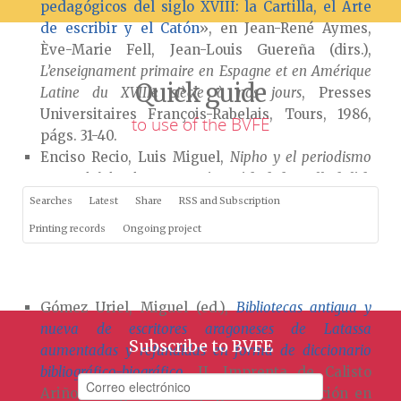
pedagógicos del siglo XVIII: la Cartilla, el Arte
de escribir y el Catón
», en Jean-René Aymes,
Ève-Marie Fell, Jean-Louis Guereña (dirs.),
L’enseignament primaire en Espagne et en Amérique
Quick guide
Latine du XVIIIe siècle à nos jours
, Presses
Universitaires François-Rabelais, Tours, 1986,
to use of the BVFE
págs. 31-40.
Enciso Recio, Luis Miguel,
Nipho y el periodismo
español del siglo XVIII
, Universidad de Valladolid,
Valladolid, 1956, págs. 5-65.
Searches
Latest
Share
RSS and Subscription
Entrambasaguas, Joaquín de,
Algunas noticias
Printing records
Ongoing project
relativas a Don Francisco Mariano Nipho
, Talleres
Tipográficos de Silverio Aguirre Torre, Madrid,
1944.
Gómez Uriel, Miguel (ed.),
Bibliotecas antigua y
nueva de escritores aragoneses de Latassa
Subscribe to BVFE
aumentadas y refundidas en forma de diccionario
bibliográfico-biográfico
, II, Imprenta de Calisto
Ariño, Zaragoza, 1885, págs. 410-413. Edición en