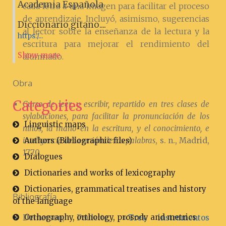
Academia Española
cada letra a una imagen para facilitar el proceso
de aprendizaje. Incluyó, asimismo, sugerencias
Diccionario gitano....
al lector sobre la enseñanza de la lectura y la
https:/...
escritura para mejorar el rendimiento del
Show more
alumnado.
Obra
Categories
Curso de leer, y escribir, repartido en tres clases de
sylabaciones, para facilitar la pronunciación de los
Linguistic maps
niños, la mano en la escritura, y el conocimiento, e
Authors (Bibliographic files)
inteligencia de la unión de las palabras
, s. n., Madrid,
1770.
Dialogues
Dictionaries and works of lexicography
Dictionaries, grammatical treatises and history
Bibliografía
of the language
Orthography, orthology, prosody and metrics
Demerson, Paulette, «
Tres instrumentos