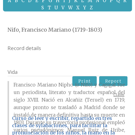
A
B
C
D
E
F
G
H
I
J
K
L
M
N
O
P
Q
R
S
T
U
V
W
X
Y
Z
Nifo, Francisco Mariano (1719-1803)
Record details
Vida
Print
Report
Francisco Mariano Nipho (o Nifo) y Cagigal fue
un periodista, literato y traductor español del
Claim
siglo XVIII. Nació en Alcañiz (Teruel) en 1719,
aunque pronto se trasladó a Madrid donde se
instaló de manera definitiva hasta su muerte en
Curso de leer y escribir, repartido en tres
1803. Durante su trayectoria profesional empleó
clases de sylabaciones, para facilitar la
varios pseudónimos: Manuel Ruiz de Uribe,
pronunciación de los niños, la mano en la