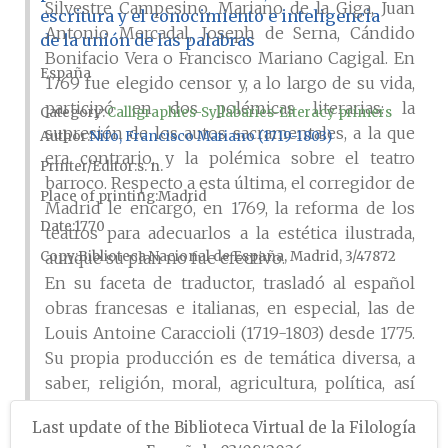
Silvestre Campesino, Mariano de la Giga, Juan
escritura y el conocimiento e inteligencia
Antonio Mercadal, Joseph de Serna, Cándido
de la unión de las palabras
Bonifacio Vera o Francisco Mariano Cagigal. En
España
1769 fue elegido censor y, a lo largo de su vida,
participó en dos polémicas literarias: la
Category:
Calligraphies-Syllabaries-Literacy primers
supresión de los autos sacramentales, a la que
Author
Nifo, Francisco Mariano (1719-1803)
era contrario, y la polémica sobre el teatro
Printer/Editor
s. n.
barroco. Respecto a esta última, el corregidor de
Place of printing
Madrid
Madrid le encargó, en 1769, la reforma de los
Date
1770
teatros para adecuarlos a la estética ilustrada,
Copy
Biblioteca Nacional de España, Madrid, 3/47872
aunque su plan no fue efectivo.
En su faceta de traductor, trasladó al español
obras francesas e italianas, en especial, las de
Louis Antoine Caraccioli (1719-1803) desde 1775.
Su propia producción es de temática diversa, a
saber, religión, moral, agricultura, política, así
como obras literarias, principalmente, teatrales
Last update of the Biblioteca Virtual de la Filología
(
Entremés nuevo. La sátira castigada por los