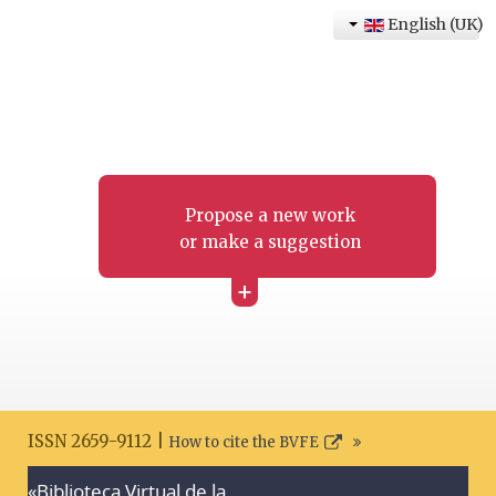
English (UK)
Propose a new work
or make a suggestion
+
ISSN 2659-9112 |
How to cite the BVFE
«Biblioteca Virtual de la
Search disclaimer