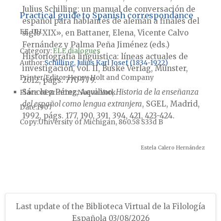
Julius Schilling: un manual de conversación de
Practical guide to Spanish correspondance
español para hablantes de alemán a finales del
EE. UU.
siglo XIX», en Battaner, Elena, Vicente Calvo
Fernández y Palma Peña Jiménez (eds.)
Category:
ELE dialogues
Historiografía lingüística: líneas actuales de
Author
Schilling, Julius Karl Josef (1834-1922)
investigación, vol. II, Buske Verlag, Münster,
Printer/Editor
Henry Holt and Company
2012, págs. 770-779.
Sánchez Pérez, Aquilino,
Historia de la enseñanza
Place of printing
Nueva York
del español como lengua extranjera
, SGEL, Madrid,
Date
1907
1992, págs. 177, 190, 391, 394, 421, 423-424.
Copy
University of Michigan, 860.58 S33d B
Estela Calero Hernández
Last update of the Biblioteca Virtual de la Filología
Española 03/08/2026