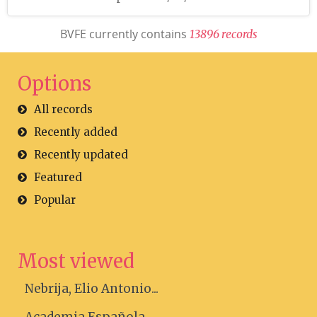
BVFE currently contains
1
3
8
9
6
r
e
c
o
r
d
s
Options
All records
Recently added
Recently updated
Featured
Popular
Most viewed
Nebrija, Elio Antonio...