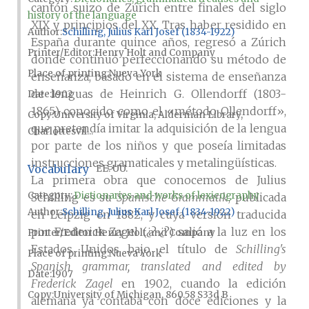
cantón suizo de Zúrich entre finales del siglo
history of the language
XIX y principios del XX. Tras haber residido en
Author
Schilling, Julius Karl Josef (1834-1922)
España durante quince años, regresó a Zúrich
Printer/Editor
Henry Holt and Company
donde continuó perfeccionando su método de
Place of printing
Nueva York
enseñanza, basado en el sistema de enseñanza
de lenguas de Heinrich G. Ollendorff (1803-
Date
1902
1865) conocido como el «método Ollendorff»,
Copy
University of Virginia, Alderman Library,
que pretendía imitar la adquisición de la lengua
Charlottesvil...
por parte de los niños y que poseía limitadas
instrucciones gramaticales y metalingüísticas.
Vocabulary
EE. UU.
La primera obra que conocemos de Julius
Category:
Dictionaries and works of lexicography
Schilling es su
Spanische Grammatik
, publicada
Author
Schilling, Julius Karl Josef (1834-1922)
en Leipzig en 1882, y cuya versión traducida
por Frederick Zagel (¿?-¿?) salió a la luz en los
Printer/Editor
Henry Holt and Company
Estados Unidos bajo el título de
Schilling's
Place of printing
Nueva York
Spanish grammar, translated and edited by
Date
1907
Frederick Zagel
en 1902, cuando la edición
Copy
University of Michigan, 860.58 S33d B
alemana ya contaba con doce ediciones y la