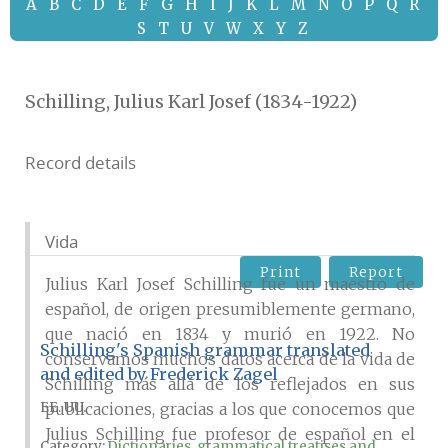
A
B
C
D
E
F
G
H
I
J
K
L
M
N
O
P
Q
R
S
T
U
V
W
X
Y
Z
Schilling, Julius Karl Josef (1834-1922)
Record details
Vida
Print
Report
Julius Karl Josef Schilling fue un maestro de
español, de origen presumiblemente germano,
que nació en 1834 y murió en 1922. No
Schilling's Spanish grammar translated
conservamos muchos datos acerca de la vida de
and edited by Frederick Zagel
Schilling más allá de los reflejados en sus
EE. UU.
publicaciones, gracias a los que conocemos que
Julius Schilling fue profesor de español en el
Category:
Dictionaries, grammatical treatises and