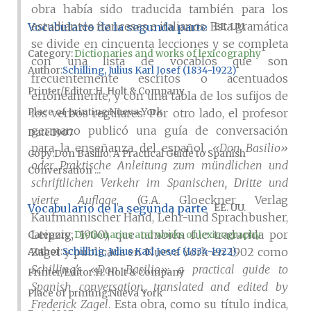
obra había sido traducida también para los
estudiantes franceses e italianos. Esta gramática
Vocabulario de la segunda parte
EE. UU.
se divide en cincuenta lecciones y se completa
Category:
Dictionaries and works of lexicography
con una lista de vocablos que son
Author
Schilling, Julius Karl Josef (1834-1922)
frecuentemente escritos o acentuados
Printer/Editor
H. Holt & Company
erróneamente, y con una tabla de los sufijos de
los verbos regulares. Por otro lado, el profesor
Place of printing
Nueva York
germano publicó una guía de conversación
Date
1907
para la enseñanza del español,
«Don Basilio»
Copy
Don Basilio: A Practical Guide to Spanish
oder Praktische Anleitung zum mündlichen und
Conversation ...
schriftlichen Verkehr im Spanischen, Dritte und
vierte Auflage
, (G.A. Gloeckner Verlag
Vocabulario de la segunda parte
EE. UU.
Kaufmannischer Hand, Lehr-und Sprachbusher,
Leipzig, 1900), que también fue traducida por
Category:
Dictionaries and works of lexicography
Zagel y publicada en Nueva York en 1902 como
Author
Schilling, Julius Karl Josef (1834-1922)
Schilling's «Don Basilio»: a practical guide to
Printer/Editor
H. Holt & Company
Spanish conversation, translated and edited by
Place of printing
Nueva York
Frederick Zagel
. Esta obra, como su título indica,