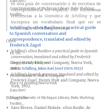
Date
1907
es una guía de conversación y de escritura de
Copy
University of Michigan Library, Buhr Shelving
correspondencia en español, con numerosas
Facility,...
referencias a la
Gramática de Schilling
y que
incorpora un vocabulario final que no se
Schilling's «Don Basilio»: a practical guide
encontraba en dicha gramática.
to Spanish conversation and
correspondence, translated and edited by
Obra
Frederick Zagel
Schilling's «Don Basilio»: a practical guide to Spanish
EE. UU.
conversation, translated and edited by Frederick
Zagel
, Henry Holt and Company, Nueva York,
Category:
ELE dialogues
1907.
Author
Schilling, Julius Karl Josef (1834-1922)
Schilling's Spanish grammar, translated and edited by
Printer/Editor
H. Holt & Company
Frederick Zagel
, Henry Holt and Company, Nueva
Place of printing
Nueva York
York, 1902.
Date
1907
Bibliografía
Copy
University of Michigan Library, Buhr Shelving
Facility,...
Sáez Rivera, Daniel Moisés, «
Don Basilio
, de