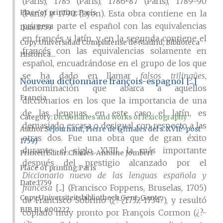
(París), 1785 (París), 1786-87 (París), 1789-90
Place of printing
París
(París) y 1790 (Lyon). Esta obra contiene en la
primera parte el español con las equivalencias
Date
1759
en francés y latín, y en la segunda contiene el
Copy
Universidad Complutense de Madrid, Biblioteca
francés con las equivalencias solamente en
Histórica...
español, encuadrándose en el grupo de los que
se ha dado en llamar
falsos trilingües
,
Nouveau dictionnaire françois-espagnol [...]
denominación que abarca a aquellos
Francia
diccionarios en los que la importancia de una
de las lenguas, en este caso el latín, es
Category:
Dictionaries and works of lexicography
demasiado escasa o desigual con respecto a las
Author
Séjournant, Pierre de (¿finales del s. XVII?-post
otras dos. Fue una obra que de gran éxito
1759)
durante el siglo XVIII, la más importante
Printer/Editor
Charles-Antoine Jombert
después del prestigio alcanzado por el
Place of printing
París
Diccionario nuevo de las lenguas española y
Date
1759
francesa
[...] (Francisco Foppens, Bruselas, 1705)
Copy
Universiteitsbibliotheek Gent, Gante,
de Francisco Sobrino (¿?-¿1732-1734?), y resultó
BIB.BL.000222
copiado muy pronto por François Cormon (¿?-