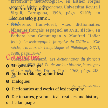
histórica y metodológica», en Esther Forgas
(coord.),
Léxico y diccionarios
, Universitat Rovira i
Academia Española
Virgili, Tarragona, 1996, págs. 91-103; en
Diccionario gitano....
concreto la pág. 95.
https:/...
Niederehe, Hans-Josef, «Les dictionnaires
bilingues français-espagnol au XVIII siècle», en
Show more
Barbara von Gemmingen y Manfred Höfler
(eds.),
La lexicographie française du XVIIIe au XXe
siècle
,
Travaux de Linguistique et Philologie
, XXVI,
1988, págs. 33-47.
Categories
Quemada, Bernard,
Les dictionnaires du français
moderne, 1539-1863. Étude sur leur historie, leurs types
Linguistic maps
et leurs méthodes
, Didier, París, 1968, págs. 218-
Authors (Bibliographic files)
220.
Dialogues
Carmen Cazorla Vivas
Dictionaries and works of lexicography
Dictionaries, grammatical treatises and history
of the language