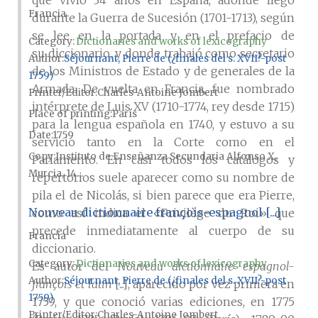
que vivió 34 años en España, adonde llegó
Francia
durante la Guerra de Sucesión (1701-1713), según
se lee en la portada y en el prefacio de
Category:
Dictionaries and works of lexicography
su diccionario, y donde trabajó como secretario
Author
Séjournant, Pierre de (¿finales del s. XVII?-post
de los Ministros de Estado y de generales de la
1759)
Armada. De vuelta en Francia, fue nombrado
Printer/Editor
Charles-Antoine Jombert
intérprete de Luis XV (1710-1774, rey desde 1715)
Place of printing
París
para la lengua española en 1740, y estuvo a su
Date
1759
servicio tanto en la Corte como en el
Copy
Instituto de Enseñanza Secundaria Alfonso X,
Parlamento. En casi todos los catálogos y
Murcia, 14...
repertorios suele aparecer como su nombre de
pila el de Nicolás, si bien parece que era Pierre,
Nouveau dictionnaire françois-espagnol [...]
como así indica el «Privilège du Roi» que
precede inmediatamente al cuerpo de su
Francia
diccionario.
Category:
Dictionaries and works of lexicography
Es autor del
Nouveau dictionnaire espagnol-
Author
Séjournant, Pierre de (¿finales del s. XVII?-post
françois et latin
[...], aparecido por vez primera en
1759)
1759, y que conoció varias ediciones, en 1775
Printer/Editor
Charles-Antoine Jombert