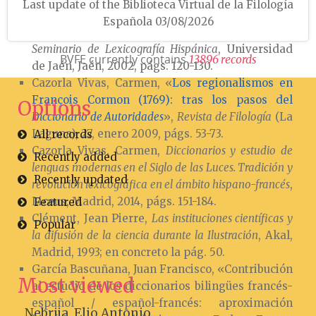
Last update of the Biblioteca Virtual de la Filología
siglos XVIII y XIX», en I. Ahumada (ed.),
Española 03/08/2026
Diccionarios y lenguas de especialidad. Actas del V
Seminario de Lexicografía Hispánica
, Universidad
BVFE currently contains
1
3
8
9
6
r
e
c
o
r
d
s
de Jaén, Jaén, 2002, págs. 120-130.
Cazorla Vivas, Carmen, «
Los regionalismos en
François Cormon (1769): tras los pasos del
Options
Diccionario de Autoridades
»,
Revista de Filología
(La
Laguna), 27, enero 2009, págs. 53-73.
All records
Cazorla Vivas, Carmen,
Diccionarios y estudio de
Recently added
lenguas modernas en el Siglo de las Luces. Tradición y
Recently updated
revolución lexicográfica en el ámbito hispano-francés
,
Liceus, Madrid, 2014, págs. 151-184.
Featured
Clément, Jean Pierre,
Las instituciones científicas y
Popular
la difusión de la ciencia durante la Ilustración
, Akal,
Madrid, 1993; en concreto la pág. 50.
García Bascuñana, Juan Francisco, «Contribución
Most viewed
al estudio de los diccionarios bilingües francés-
español / español-francés: aproximación
Nebrija, Elio Antonio...