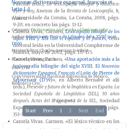
Nouveau dictionnaire espagnol, françois et
Pascual (eds.),
La lexicografía bilingüe y didáctica:
latin [...]
ayer y hoy,
Anexos de la
Revista de Lexicografía
, 8,
Universidade da Coruña, La Coruña, 2008, págs.
Francia
9-20; en concreto las págs. 11-12.
Category:
Dictionaries and works of lexicography
Cazorla Vivas, Carmen,
Lexicografía bilingüe de los
Author
Séjournant, Pierre de (¿finales del s. XVII?-post
siglos XVIII y XIX con el español y el francés
, tesis
1759)
doctoral leída en la Universidad Complutense de
Printer/Editor
Charles-Antoine Jombert
Madrid, mayo de 2002, págs. 137-175.
Cazorla Vivas, Carmen, «
Una aportación más a la
Place of printing
París
lexicografía bilingüe del siglo XVIII. El
Nouveau
Date
1775
dictionnaire Espagnol, Français el Latin
de Pierre de
Copy
Universidad Nacional Autónoma de México,
Séjournant (1759)
», en Alberto Bernabé et alii
Biblioteca Cen...
(eds.),
Presente y futuro de la lingüística en España. La
Sociedad Española de Lingüística (SEL), 30 años
Page 2 of 2
después. Actas del II Congreso de la SEL
, Sociedad
Española de Lingüística, Madrid, 2002, págs.
Start
Prev
1
2
Next
End
353-361.
Cazorla Vivas, Carmen, «El léxico técnico en los
diccionarios bilingües español-francés de los