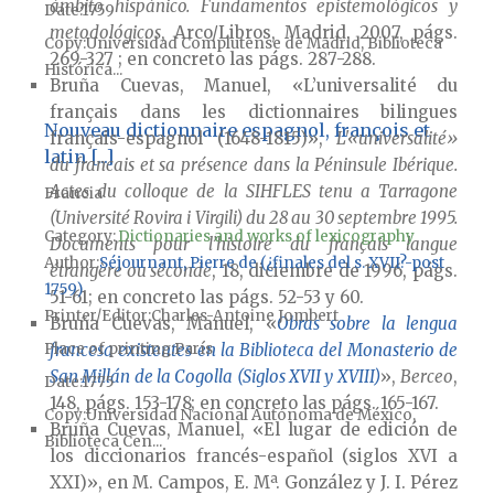
ámbito hispánico. Fundamentos epistemológicos y
Date
1759
metodológicos
, Arco/Libros, Madrid, 2007, págs.
Copy
Universidad Complutense de Madrid, Biblioteca
269-327 ; en concreto las págs. 287-288.
Histórica...
Bruña Cuevas, Manuel, «L’universalité du
français dans les dictionnaires bilingues
Nouveau dictionnaire espagnol, françois et
français-espagnol (1648-1815)»,
L'«universalité»
latin [...]
du francais et sa présence dans la Péninsule Ibérique.
Actes du colloque de la SIHFLES tenu a Tarragone
Francia
(Université Rovira i Virgili) du 28 au 30 septembre 1995.
Category:
Dictionaries and works of lexicography
Documents pour l’histoire du français langue
Author
Séjournant, Pierre de (¿finales del s. XVII?-post
étrangère ou séconde
, 18, diciembre de 1996, págs.
1759)
51-61; en concreto las págs. 52-53 y 60.
Printer/Editor
Charles-Antoine Jombert
Bruña Cuevas, Manuel, «
Obras sobre la lengua
Place of printing
París
francesa existentes en la Biblioteca del Monasterio de
San Millán de la Cogolla (Siglos XVII y XVIII)
»,
Berceo
,
Date
1775
148, págs. 153-178; en concreto las págs. 165-167.
Copy
Universidad Nacional Autónoma de México,
Bruña Cuevas, Manuel, «El lugar de edición de
Biblioteca Cen...
los diccionarios francés-español (siglos XVI a
XXI)», en M. Campos, E. Mª. González y J. I. Pérez