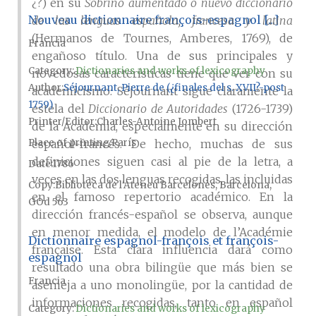
¿?) en su
Sobrino aumentado o nuevo diccionario
Nouveau dictionnaire françois-espagnol [...]
de las lenguas española, francesa y latina
(Hermanos de Tournes, Amberes, 1769), de
Francia
engañoso título. Una de sus principales y
Category:
Dictionaries and works of lexicography
novedosas características tiene que ver con su
Author
Séjournant, Pierre de (¿finales del s. XVII?-post
academicismo: Séjournant sigue claramente la
1759)
estela del
Diccionario de Autoridades
(1726-1739)
Printer/Editor
Charles-Antoine Jombert
de la Academia, especialmente en su dirección
Place of printing
París
español-francés. De hecho, muchas de sus
definiciones siguen casi al pie de la letra, a
Date
1786
veces en las dos lenguas recogidas, las incluidas
Copy
Biblioteca de l'Ateneu Barcelonès, Barcelona,
en el famoso repertorio académico. En la
GOd 563
dirección francés-español se observa, aunque
en menor medida, el modelo de l’Académie
Dictionnaire espagnol-françois et françois-
française. Esta clara influencia dará como
espagnol
resultado una obra bilingüe que más bien se
Francia
asemeja a uno monolingüe, por la cantidad de
informaciones recogidas, tanto en español
Category:
Dictionaries and works of lexicography