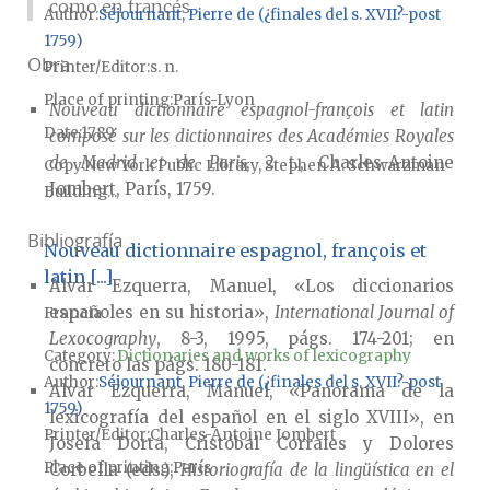
como en francés.
Author
Séjournant, Pierre de (¿finales del s. XVII?-post
1759)
Obra
Printer/Editor
s. n.
Place of printing
París-Lyon
Nouveau dictionnaire espagnol-françois et latin
Date
1789
composé sur les dictionnaires des Académies Royales
de Madrid et de Paris
, 2 t., Charles-Antoine
Copy
New York Public Library, Stephen A. Schwarzman
Jombert, París, 1759.
Building...
Bibliografía
Nouveau dictionnaire espagnol, françois et
latin [...]
Alvar Ezquerra, Manuel, «Los diccionarios
españoles en su historia»,
International Journal of
Francia
Lexocography
, 8-3, 1995, págs. 174-201; en
Category:
Dictionaries and works of lexicography
concreto las págs. 180-181.
Author
Séjournant, Pierre de (¿finales del s. XVII?-post
Alvar Ezquerra, Manuel, «Panorama de la
1759)
lexicografía del español en el siglo XVIII», en
Printer/Editor
Charles-Antoine Jombert
Josefa Dorta, Cristóbal Corrales y Dolores
Place of printing
París
Corbella (eds.),
Historiografía de la lingüística en el