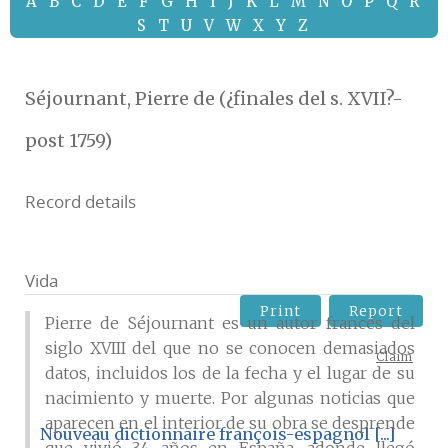
A
B
C
D
E
F
G
H
I
J
K
L
M
N
O
P
Q
R
S
T
U
V
W
X
Y
Z
Séjournant, Pierre de (¿finales del s. XVII?-
post 1759)
Record details
Vida
Print
Report
Pierre de Séjournant es un autor francés del
siglo XVIII del que no se conocen demasiados
Claim
datos, incluidos los de la fecha y el lugar de su
nacimiento y muerte. Por algunas noticias que
aparecen en el interior de su obra se desprende
Nouveau dictionnaire françois-espagnol [...]