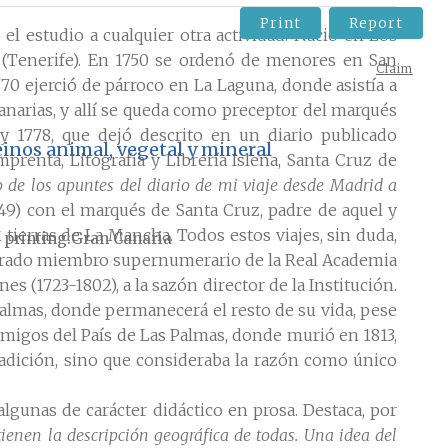
Print
Report
el estudio a cualquier otra actividad. Nació en Los
a (Tenerife). En 1750 se ordenó de menores en San
Claim
70 ejerció de párroco en La Laguna, donde asistía a
 Canarias, y allí se queda como preceptor del marqués
 y 1778, que dejó descrito en un diario publicado
reinos animal, vegetal y mineral
Imprenta, Litografía y Librería Isleña, Santa Cruz de
o de los apuntes del diario de mi viaje desde Madrid a
1849) con el marqués de Santa Cruz, padre de aquel y
 tierras de La Mancha. Todos estos viajes, sin duda,
 printing
Gran Canaria
nombrado miembro supernumerario de la Real Academia
 (1723-1802), a la sazón director de la Institución.
almas, donde permanecerá el resto de su vida, pese
Amigos del País de Las Palmas, donde murió en 1813,
adición, sino que consideraba la razón como único
algunas de carácter didáctico en prosa. Destaca, por
ntienen la descripción geográfica de todas. Una idea del