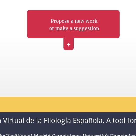
Propose a new work
or make a suggestion
+
 Virtual de la Filología Española. A tool fo