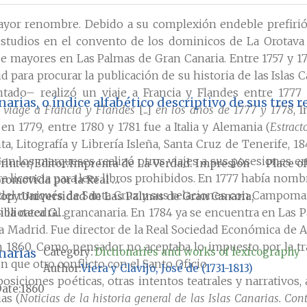
mayor renombre. Debido a su complexión endeble prefirió 
 estudios en el convento de los dominicos de La Orotav
de mayores en Las Palmas de Gran Canaria. Entre 1757 y 17
id para procurar la publicación de su historia de las Islas
ntado– realizó un viaje a Francia y Flandes entre 1777
narias, o índice alfabético descriptivo de sus tres 
i viage a Francia y Flandes
[...]
en los años de 1777 y 1778
, 
en 1779, entre 1780 y 1781 fue a Italia y Alemania (
Estract
ta, Litografía y Librería Isleña, Santa Cruz de Tenerife, 
Con los marqueses realizó otros viajes a sus posesiones en
rinter/Editor
Imprenta de La Verdad. Impresión
Place of
iera licencia para leer libros prohibidos. En 1777 había 
romovida por la Real ...
a del marqués de Santa Cruz y sus relaciones con Campomanes
Copy
Universidad de Las Palmas de Gran Canaria,
la catedral grancanaria. En 1784 ya se encuentra en Las P
iblioteca G...
r a Madrid. Fue director de la Real Sociedad Económica de 
en 1860. Como pensador no aceptaba lo impuesto por la tr
anarias
Category:
Dictionaries and works of lexicography
ún que otro conflicto con el Santo Oficio.
Author
Viera y Clavijo, José de (1731-1813)
siciones poéticas, otras intentos teatrales y narrativos, 
ate
1860
as (
Noticias de la historia general de las Islas Canarias. Co