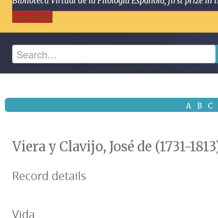
Biblioteca Virtual de la Filología Española, first prize
Toggle Bar
A
B
C
Viera y Clavijo, José de (1731-1813
Record details
Vida