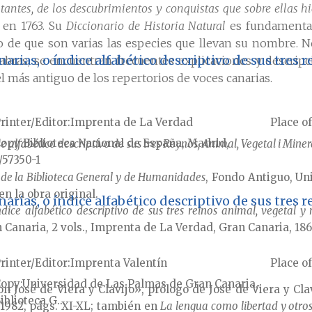
itantes, de los descubrimientos y conquistas que sobre ellas h
 en 1763. Su
Diccionario de Historia Natural
es fundamental 
to de que son varias las especies que llevan su nombre. No
narias, o índice alfabético descriptivo de sus tres 
bras, se encuentran frecuentes explicaciones y descrip
el más antiguo de los repertorios de voces canarias.
rinter/Editor
Imprenta de La Verdad
Place of
Copy
Biblioteca Nacional de España, Madrid,
e alfabético descriptivo de sus tres Reynos, Animal, Vegetal i Miner
/57350-1
81 de la Biblioteca General y de Humanidades
, Fondo Antiguo, Un
n la obra original.
narias, o índice alfabético descriptivo de sus tres 
ndice alfabético descriptivo de sus tres reinos animal, vegetal y
Canaria, 2 vols., Imprenta de La Verdad, Gran Canaria, 186
rinter/Editor
Imprenta Valentín
Place of
Copy
Universidad de Las Palmas de Gran Canaria,
n José de Viera y Clavijo», prólogo de José de Viera y Cla
iblioteca G...
1982, págs. XI-XL; también en
La lengua como libertad y otros