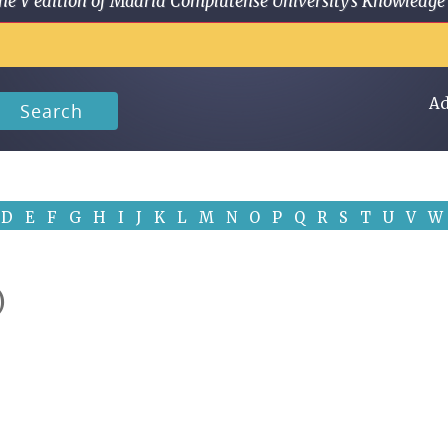
 in the V edition of Madrid Complutense University's Knowled
Ad
Search
D
E
F
G
H
I
J
K
L
M
N
O
P
Q
R
S
T
U
V
W
)