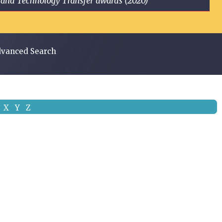
ge and Technology Transfer awards (2020)
vanced Search
X
Y
Z