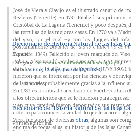
José de Viera y Clavijo es el ilustrado canario de 
Realejos (Tenerife) en 1731. Realizó sus primeros
Cristóbal de La Laguna (Tenerife) y, poco después, 
las tertulias de las mejores casas. En 1770 va a Madr
del Viso, con el cual –y con los duques del Infa
Diccionario de Historia Natural de las Islas Ca
póstumamente (
Apuntes del diario e itinerario de m
España
Tenerife, 1849). Fallecido el joven marqués del Viso 
Italia y Alemania
[...]
por los años 1780 y 1781
, Impren
Category:
Dictionaries and works of lexicography
director de la Real Academia Española (1776-1802). 
Author
Viera y Clavijo, José de (1731-1813)
P
hicieron que se interesara por las ciencias y obtuv
p
de la Historia, probablemente gracias a la influenci
Date
1866-1869
En 1782 es nombrado arcediano de Fuerteventura en 
B
a los ofrecimientos que se le hicieron para regresa
y en cuya catedral fueron depositados sus restos 
Diccionario de Historia Natural de las Islas C
criterio para conocer la verdad, lo que le acarreó alg
Viera fue autor de diversas
obras
, algunas son compo
Printer/Editor
ms.
D
encima de todas ellas, su historia de las Islas Canari