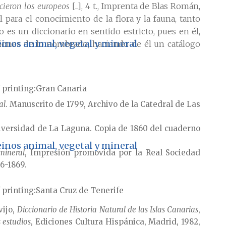
icieron los europeos
[...], 4 t., Imprenta de Blas Román,
para el conocimiento de la flora y la fauna, tanto
 es un diccionario en sentido estricto, pues en él,
reinos animal, vegetal y mineral
ciones de lo nombrado, haciendo de él un catálogo
 printing
Gran Canaria
al
. Manuscrito de 1799, Archivo de la Catedral de Las
iversidad de La Laguna. Copia de 1860 del cuaderno
reinos animal, vegetal y mineral
 mineral
, Impresión promovida por la Real Sociedad
6-1869.
 printing
Santa Cruz de Tenerife
vijo,
Diccionario de Historia Natural de las Islas Canarias
,
 estudios
, Ediciones Cultura Hispánica, Madrid, 1982,