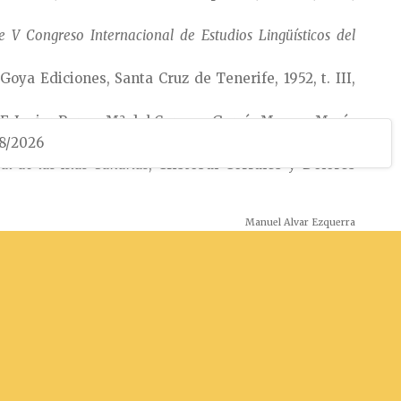
e V Congreso Internacional de Estudios Lingüísticos del
 Goya Ediciones, Santa Cruz de Tenerife, 1952, t. III,
, F. Javier Perea, Mª del Carmen García Manga, María
08/2026
014, págs. 97-105.
al de las Islas Canarias
, Cristóbal Corrales y Dolores
Manuel Alvar Ezquerra