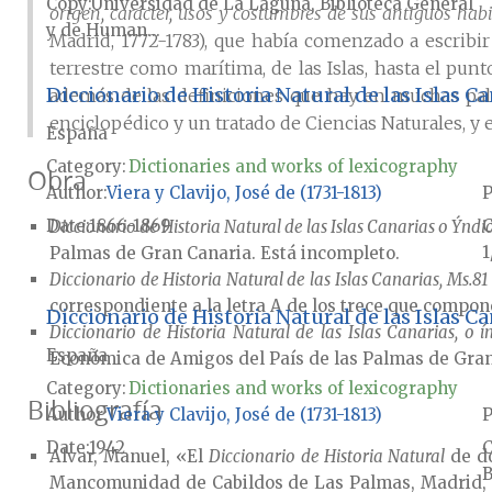
Copy
Universidad de La Laguna, Biblioteca General
origen, carácter, usos y costumbres de sus antiguos hab
y de Human...
Madrid, 1772-1783), que había comenzado a escribir
terrestre como marítima, de las Islas, hasta el pun
Diccionario de Historia Natural de las Islas Ca
además de las definiciones que hay en muchas pala
enciclopédico y un tratado de Ciencias Naturales, y 
España
Category:
Dictionaries and works of lexicography
Obra
Author
Viera y Clavijo, José de (1731-1813)
P
Date
1866-1869
Diccionario de Historia Natural de las Islas Canarias o Ýndic
1
Palmas de Gran Canaria. Está incompleto.
Diccionario de Historia Natural de las Islas Canarias, Ms.
correspondiente a la letra A de los trece que compone
Diccionario de Historia Natural de las Islas Ca
Diccionario de Historia Natural de las Islas Canarias, o í
España
Económica de Amigos del País de las Palmas de Gran 
Category:
Dictionaries and works of lexicography
Bibliografía
Author
Viera y Clavijo, José de (1731-1813)
P
Date
1942
Alvar, Manuel, «El
Diccionario de Historia Natural
de do
B
Mancomunidad de Cabildos de Las Palmas, Madrid, 