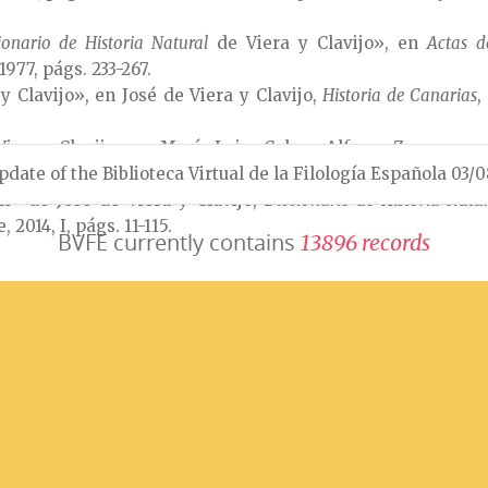
ionario de Historia Natural
de Viera y Clavijo», en
Actas d
1977, págs. 233-267.
y Clavijo», en José de Viera y Clavijo,
Historia de Canarias
,
 Viera y Clavijo», en María Luisa Calero, Alfonso Zamorano
 Historiografía Lingüística
pdate of the Biblioteca Virtual de la Filología Española 03/
, Nodus Publikationen, Münster, I, 2
ón» de José de Viera y Clavijo,
Diccionario de Historia Natur
 2014, I, págs. 11-115.
BVFE currently contains
1
3
8
9
6
r
e
c
o
r
d
s