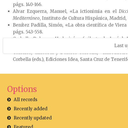
págs. 140-166.
Alvar Ezquerra, Manuel, «La ictionimia en el
Dicc
Mediterráneo
, Instituto de Cultura Hispánica, Madrid, 
Benítez Padilla, Simón, «La obra científica de Viera 
págs. 543-558.
Corbella,
Dolores,
«Un lexicógrafo ilustrado: José de
Martínez-Atienza (eds.),
Métodos y resultados actuales en
Last u
Corrales, Cristóbal y Dolores Corbella, «Introducci
Corbella (eds.), Ediciones Idea, Santa Cruz de Tenerife,
Options
All records
Recently added
Recently updated
Featured