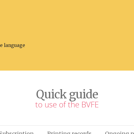
he language
Quick guide
to use of the BVFE
Subscription
Printing records
Ongoing p