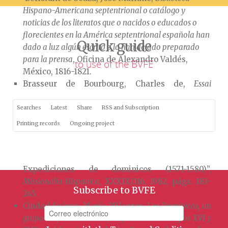
Hispano-Americana septentrional o catálogo y
noticias de los literatos que o nacidos o educados o
florecientes en la América septentrional española han
Quick guide
dado a luz algún escrito o lo han dejado preparado
para la prensa
, Oficina de Alexandro Valdés,
to use of the BVFE
México, 1816-1821.
Brasseur de Bourbourg, Charles de,
Essai
historique sur les sources de la philologie mexicaine et
sur l’etnographie de l’Amérique Centrale, Revue
Searches
Latest
Share
RSS and Subscription
Orientale et Améri­caine
, París, 1859.
Printing records
Ongoing project
Castro Seoane, José, “Aviamiento y catálogo de
misioneros a Indias y Filipinas en el siglo XVI
según los libros de la Casa de Contratación.
Expediciones de dominicos (1571-1580)”,
Missionalia Hispanica
, XXXIX/116, 1982, págs. 183-
Subscribe to BVFE
245.
Ciudad Suárez, María Milagros,
Los Dominicos, un
grupo de poder en Chiapas y Gua­temala. Siglos XVI y