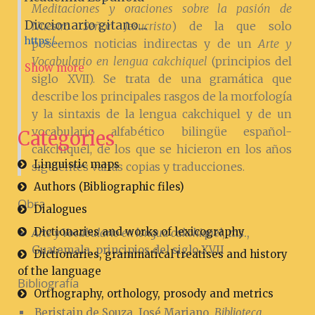
Meditaciones y oraciones sobre la pasión de
Diccionario gitano....
Nuestro Señor Jesucristo
) de la que solo
https:/...
poseemos noticias indirectas y de un
Arte y
Vocabulario en lengua cakchiquel
(principios del
Show more
siglo XVII). Se trata de una gramática que
describe los principales rasgos de la morfología
y la sintaxis de la lengua cakchiquel y de un
vocabulario alfabético bilingüe español-
Categories
cakchiquel, de los que se hicieron en los años
Linguistic maps
siguientes varias copias y traducciones.
Authors (Bibliographic files)
Obra
Dialogues
Dictionaries and works of lexicography
Arte y Vocabulario en lengua cakchiquel
, ms.,
Guatemala, principios del siglo XVII
Dictionaries, grammatical treatises and history
of the language
Bibliografía
Orthography, orthology, prosody and metrics
Beristain de Souza, José Mariano,
Biblioteca