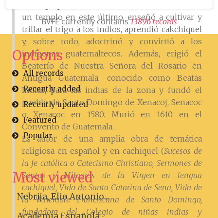
Sacatepéquez, inició en 1575 la construc­ción de
un templo en este último, enseñó a cultivar y
BVFE currently contains
1
3
8
9
6
r
e
c
o
r
d
s
trillar el trigo a los indios, aprendió cak­chiquel
y, sobre todo, adoctrinó y convirtió a los
Options
indígenas guatemaltecos. Además, erigió el
Beaterío de Nuestra Señora del Rosario en
All records
Antigua Guatemala, conocido como Beatas
Recently added
Indias, para las indias de la zona y fundó el
pueblo de Santo Domingo de Xenacoj, Senacoc
Recently updated
o Xenacoc en 1580. Murió en 1610 en el
Featured
Convento de Guatemala.
Popular
Es autor de una amplia obra de temática
religiosa en español y en cachiquel (
Sucesos de
la fe católica o Catecismo Christiano, Sermones de
Most viewed
Santos y Mi­lagros de la Virgen en lengua
cachiquel, Vida de Santa Catarina de Sena, Vida de
Nebrija, Elio Antonio...
la Venerable Franciscana de Santo Domingo,
fundadora del Colegio de niñas indias y
Academia Española