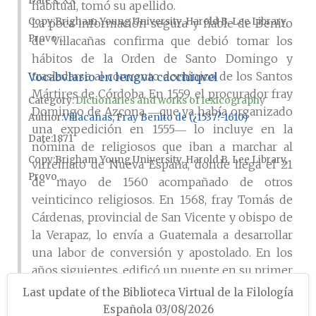
Date
s. XX
habitual, tomó su apellido.
Copy
Brigham Young University, Harold B. Lee Library,
La poca información segura y fiable de Benito
Provo ...
de Villacañas confirma que debió tomar los
hábitos de la Orden de Santo Domingo y
trasladarse al convento dominico de los Santos
Vocabvlario en lengva cacchiqvel
Mártires de Córdoba. En 1559, el procurador fray
Category:
Dictionaries and works of lexicography
Domingo de Azcona ―que ya ha­bía organizado
Author
Villacañas, Fray Benito de (¿1537?-1610)
una expedición en 1555― lo incluye en la
Date
1871
nómina de religiosos que iban a marchar al
Copy
Brigham Young University, Harold B. Lee Library,
virreinato de Nueva España, donde llega el 21
Provo ...
de mayo de 1560 acompañado de otros
veinticinco religiosos. En 1568, fray Tomás de
Cárdenas, provincial de San Vicente y obispo de
la Vera­paz, lo envía a Guatemala a desarrollar
una labor de conversión y apostolado. En los
años siguientes, edificó un puente en su primer
destino, Sacapulas, para poder vadear el río local
Last update of the Biblioteca Virtual de la Filología
en invierno (1570), fundó San Pedro y San Juan
Española 03/08/2026