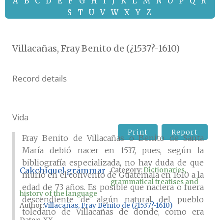
A
B
C
D
E
F
G
H
I
J
K
L
M
N
O
P
Q
R
S
T
U
V
W
X
Y
Z
Villacañas, Fray Benito de (¿1537?-1610)
Record details
Vida
Print
Report
Fray Benito de Villacañas o Benito de Santa
María debió nacer en 1537, pues, según la
bibliografía especializada, no hay duda de que
Cakchiquel grammar
Category:
Dictionaries,
murió en el convento de Guatemala en 1610 a la
grammatical treatises and
edad de 73 años. Es posible que naciera o fuera
history of the language
descendiente de algún natural del pueblo
Author
Villacañas, Fray Benito de (¿1537?-1610)
toledano de Villacañas de donde, como era