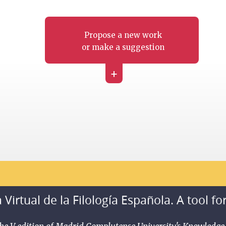
Propose a new work
or make a suggestion
+
 Virtual de la Filología Española. A tool fo