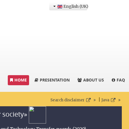
English (UK)
HOME
PRESENTATION
ABOUT US
FAQ
|
Search disclaimer
Java
r society»