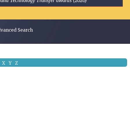
ge and Technology Transfer awards (2020)
vanced Search
X
Y
Z