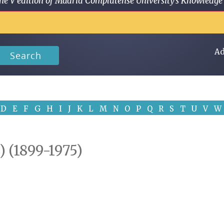
 in the V edition of Madrid Complutense University's Knowled
Ad
Search
D
E
F
G
H
I
J
K
L
M
N
O
P
Q
R
S
T
U
V
W
) (1899-1975)