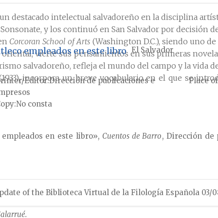
n destacado intelectual salvadoreño en la disciplina artísti
, Sonsonate, y los continuó en San Salvador por decisión d
 en
Corcoran School of Arts
(Washington D.C.), siendo uno de 
tleco empleados en este libro
El Salvador
er oriental, vierte sus pensamientos en sus primeras novela
rismo salvadoreño, refleja el mundo del campo y la vida de
(1933), incorpora un breve vocabulario en el que se intr
rinter/Editor
Dirección de publicaciones e
Place of
mpresos
Copy
No consta
 empleados en este libro»,
Cuentos de Barro
, Dirección de
rro de Salvador Salazar Arrué
, tesis de maestría en español 
pdate of the Biblioteca Virtual de la Filología Española 03/
Salarrué.