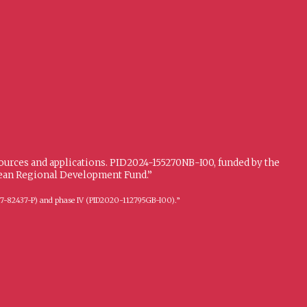
sources and applications. PID2024-155270NB-I00, funded by the
opean Regional Development Fund.”
FFI2017-82437-P) and phase IV (PID2020-112795GB-I00).”