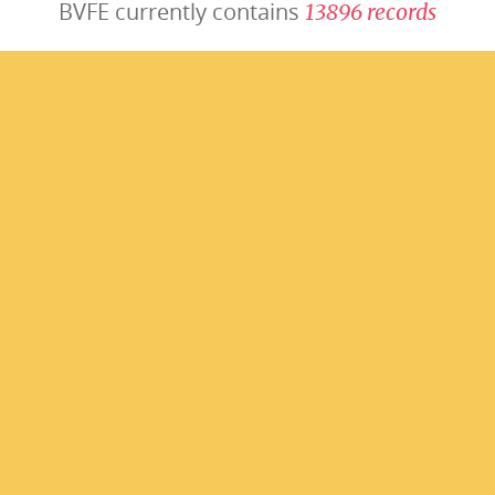
BVFE currently contains
1
3
8
9
6
r
e
c
o
r
d
s