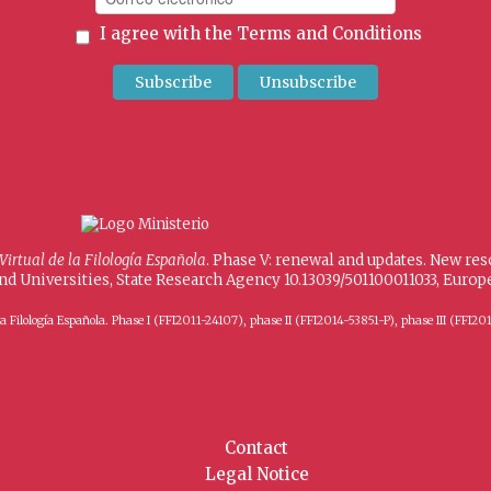
I agree with the
Terms and Conditions
 Virtual de la Filología Española
. Phase V: renewal and updates. New re
and Universities, State Research Agency 10.13039/501100011033, Eur
 de la Filología Española. Phase I (FFI2011-24107), phase II (FFI2014-53851-P), phase III (
Contact
Legal Notice