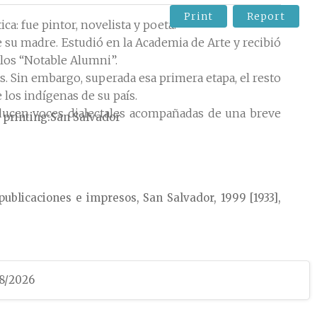
Print
Report
ca: fue pintor, novelista y poeta.
e su madre. Estudió en la Academia de Arte y recibió
los “Notable Alumni”.
s. Sin embargo, superada esa primera etapa, el resto
 los indígenas de su país.
oducen voces dialectales acompañadas de una breve
 printing
San Salvador
 publicaciones e impresos,
San Salvador,
1999 [1933],
y estudios latinoamericanos, Universidad de Bergen,
08/2026