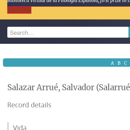
Biblioteca Virtual de la Filología Española, first prize
Toggle Bar
A
B
C
Salazar Arrué, Salvador (Salarrué
Record details
Vida