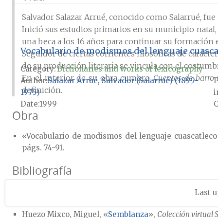
Salvador Salazar Arrué, conocido como Salarrué, fue u
Inició sus estudios primarios en su municipio natal
una beca a los 16 años para continuar su formación
Vocabulario de modismos del lenguaje cuasca
Seguidor de ciertas corrientes filosóficas de caráct
de su producción literaria se vincula con el costumb
Category:
Dictionaries and works of lexicography
En el interior de su obra cumbre,
Cuentos de barro
Author
Salazar Arrué, Salvador (Salarrué) (1899-
P
definición.
1975)
i
Date
1999
Obra
«Vocabulario de modismos del lenguaje cuascatleco
págs. 74-91.
Bibliografía
Sánchez Salva, Marta,
El regionalismo en Cuentos de ba
Last u
2014.
Huezo Mixco, Miguel, «
Semblanza
»,
Colección virtual 