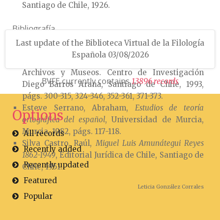
Santiago de Chile, 1926.
Bibliografía
Last update of the Biblioteca Virtual de la Filología
Contreras Figueroa, Lidia,
Historia de las ideas
Española 03/08/2026
ortográficas en Chile
, Dirección de Bibliotecas,
Archivos y Museos. Centro de Investigación
BVFE currently contains
1
3
8
9
6
r
e
c
o
r
d
s
Diego Barros Arana, Santiago de Chile, 1993,
págs. 300-315, 324-346, 352-361, 371-373.
Esteve Serrano, Abraham,
Estudios de teoría
Options
ortográfica del español
, Universidad de Murcia,
Murcia, 1982, págs. 117-118.
All records
Silva Castro, Raúl,
Miguel Luis Amunátegui Reyes
Recently added
1862-1949
, Editorial Jurídica de Chile, Santiago de
Recently updated
Chile, 1951.
Featured
Leticia González Corrales
Popular