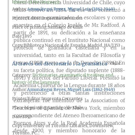
history of the language
Cursó Derecho en la Universidad de Chile, cuyo
Author
Amunátegui Reyes, Miguel Luis (1862-1949)
título obtuvo en 1884. En ese año comenzó a
ejercer como examinador de escolares y como
Printer/Editor
Imprenta Cervantes
maestro en el Colegio Inglés de Mr. Radford. A
Place of printing
Santiago de Chile
partir de 1891, su dedicación a la enseñanza
Date
1895
pública continuó en el Instituto Nacional como
Copy
Biblioteca Nacional de España, Madrid, HA/1353
profesor de gramática castellana y en la
universidad, tanto en la Facultad de Filosofía y
Letras (1893) como en la de Derecho (1894). En
Al través del diccionario i la gramática
Chile
su faceta política, fue diputado suplente (1888-
Category:
Dictionaries, grammatical treatises and
1891) y director del Partido Liberal. Presidió la
history of the language
Academia Chilena de la Lengua durante 18 años
Author
Amunátegui Reyes, Miguel Luis (1862-1949)
y perteneció a otras tantas instituciones
Printer/Editor
Imprenta Cervantes
extranjeras: fue miembro de la Association of
Teachers of Spanish de Nueva York, miembro
Place of printing
Santiago de Chile
correspondiente del Ateneo Iberoamericano de
Date
1895
Buenos Aires y de la Real Academia Española
Copy
University of Toronto Libraries, Downsview,
desde 1900, y miembro honorario de la
Toronto, PC...