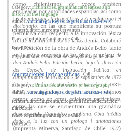
como chilenismos de voces también
Category:
Dictionaries, grammatical treatises and
empleadas por autoridades españolas, así como
history of the language
las
Apuntaciones lexicográficas
y
El neolojismo i el
Author
Amunátegui Reyes, Miguel Luis (1862-1949)
diccionario
, en las que manifiesta su postura
Printer/Editor
Imprenta Cervantes
permisiva con respecto a la innovación léxica
Place of printing
Santiago de Chile
frente a la inmovilista de la Academia. Colaboró
en la edición de la obra de Andrés Bello, tanto
Date
1894
en la ardua empresa de las
Obras completas de
Copy
Biblioteca Nacional de Chile, Santiago de Chile
don Andrés Bello. Edición hecha bajo la dirección
del Consejo de Instrucción Pública en
Apuntaciones lexicográficas
Chile
cumplimiento de la ley de 5 de septiembre de 1872
(15 vols., Pedro G. Ramírez y Barcelona, 1881-
Category:
Dictionaries and works of lexicography
1893), encargándose de los cuatro últimos
Author
Amunátegui Reyes, Miguel Luis (1862-1949)
tomos, como en otras ediciones particulares,
Printer/Editor
Imprenta, Litografía i Encuadernación
entre las que se encuentran una gramática
Barcelona
desconocida,
Gramática castellana. Obra inédita
Place of printing
Santiago de Chile
dada a la luz con un prólogo i anotaciones
Date
1907
(Imprenta Minerva, Santiago de Chile, 1937).