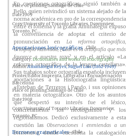
En cuestiones ortográficas, siguió también a
Place of printing
Santiago de Chile
Bello, quien reivindicó un sistema alejado de la
Date
1909
norma académica en pro de la correspondencia
Copy
University of Toronto Libraries, Downsview,
entre el fonema y la grafía. Amunátegui expuso
Toronto, PC...
la conveniencia de adoptar el criterio de
pronunciación en
La reforma ortográfica
,
Apuntaciones lexicográficas
Chile
Ortografía razonada
,
¿Cuál es la ortografía que más
favorece a nuestra raza?
y en el artículo «La
Category:
Dictionaries and works of lexicography
reforma ortográfica de la lengua castellana».
Author
Amunátegui Reyes, Miguel Luis (1862-1949)
Sus trabajos sobre ortografía española incluyen
Printer/Editor
Imprenta, Litografía i Encuadernación
aportaciones a la Historiografía lingüística:
Barcelona
«Esteban de Terreros i Pando, i sus opiniones
Place of printing
Santiago de Chile
en materia ortográfica». Otro de los asuntos
Date
1908
que despertó su interés fue el léxico,
Copy
University of Toronto Libraries, Downsview,
concretamente los neologismos y los
Toronto, PC...
regionalismos. Dedicó exclusivamente a esta
cuestión las
Observaciones i enmiendas a un
Borrones gramaticales
Chile
Diccionario
, donde cuestiona la catalogación