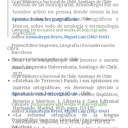
Copy
Biblioteca Nacional de Chile, Santiago de Chile
Además de las monografías, Amunátegui fue un
hombre activo en prensa, donde vieron la luz
varios trabajos gramaticales, ortográficos y
Apuntaciones lexicográficas
Chile
léxicos, sobre todo de neología y terminología
Category:
Dictionaries and works of lexicography
específica.
Author
Amunátegui Reyes, Miguel Luis (1862-1949)
Printer/Editor
Imprenta, Litografía i Encuadernación
Obra
Barcelona
Place of printing
Santiago de Chile
¿Cuál es la ortografía que más favorece a nuestra
raza?
, Imprenta Universitaria, Santiago de Chile,
Date
1908
1927.
Copy
Biblioteca Nacional de Chile, Santiago de Chile
«Esteban de Terreros i Pando, i sus opiniones en
materia ortográfica», en
Homenaje ofrecido a
Apuntaciones lexicográficas
Chile
Menéndez Pidal. Miscelánea de estudios lingüísticos,
literarios e históricos
, 1, Librería y Casa Editorial
Category:
Dictionaries and works of lexicography
Hernando, Madrid, 1925, págs. 113-135.
Author
Amunátegui Reyes, Miguel Luis (1862-1949)
«La reforma ortográfica de la lengua
Printer/Editor
Imprenta, Litografía i Encuadernación
castellana»,
Hispania,
11-2, 1928, págs. 150-152.
Barcelona