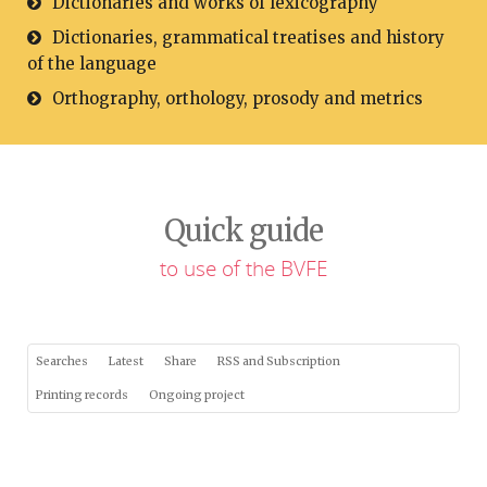
Dictionaries and works of lexicography
Dictionaries, grammatical treatises and history
of the language
Orthography, orthology, prosody and metrics
Quick guide
to use of the BVFE
Searches
Latest
Share
RSS and Subscription
Printing records
Ongoing project