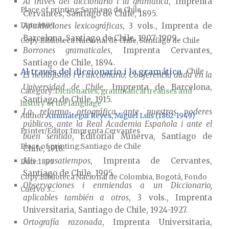
Al través del diccionario i la gramática
, Imprenta
Place of printing
Santiago de Chile
Cervantes, Santiago de Chile, 1895.
Apuntaciones lexicográficas
, 3 vols., Imprenta de
Date
1909
Barcelona, Santiago de Chile, 1907-1909.
Copy
Biblioteca Nacional de Chile, Santiago de Chile
Borrones gramaticales
, Imprenta Cervantes,
Santiago de Chile, 1894.
Al través del diccionario i la gramática
Chile
El neolojismo i el diccionario. Conferencia dada en la
Universidad de Chile
, Imprenta de Barcelona,
Category:
Dictionaries, grammatical treatises and
Santiago de Chile, 1915.
history of the language
La reforma ortográfica ante nuestros poderes
Author
Amunátegui Reyes, Miguel Luis (1862-1949)
públicos, ante la Real Academia Española i ante el
Printer/Editor
Imprenta Cervantes
buen sentido
, Editorial Minerva, Santiago de
Place of printing
Santiago de Chile
Chile, 1918.
Mis pasatiempos
, Imprenta de Cervantes,
Date
1895
Santiago de Chile, 1905.
Copy
Biblioteca Nacional de Colombia, Bogotá, Fondo
Observaciones i enmiendas a un Diccionario,
Cuervo 3...
aplicables también a otros
, 3 vols., Imprenta
Universitaria, Santiago de Chile, 1924-1927.
Ortografía razonada
, Imprenta Universitaria,