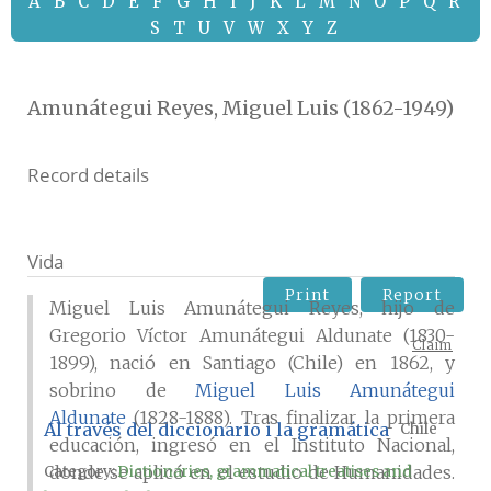
A
B
C
D
E
F
G
H
I
J
K
L
M
N
O
P
Q
R
S
T
U
V
W
X
Y
Z
Amunátegui Reyes, Miguel Luis (1862-1949)
Record details
Vida
Print
Report
Miguel Luis Amunátegui Reyes, hijo de
Gregorio Víctor Amunátegui Aldunate (1830-
Claim
1899), nació en Santiago (Chile) en 1862, y
sobrino de
Miguel Luis Amunátegui
Aldunate
(1828-1888). Tras finalizar la primera
Al través del diccionario i la gramática
Chile
educación, ingresó en el Instituto Nacional,
donde se aplicó en el estudio de Humanidades.
Category:
Dictionaries, grammatical treatises and