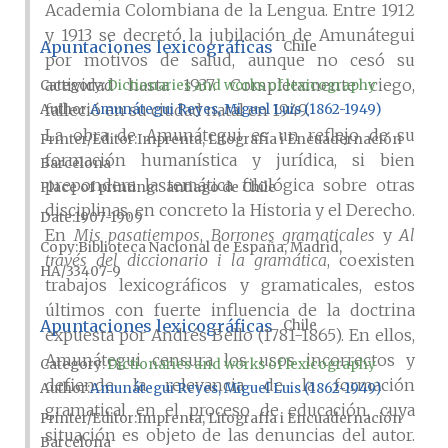
Academia Colombiana de la Lengua. Entre 1912
y 1913 se decretó la jubilación de Amunátegui
Apuntaciones lexicográficas
Chile
por motivos de salud, aunque no cesó su
actividad hasta 1937. Completamente ciego,
Category:
Dictionaries and works of lexicography
falleció en su ciudad natal en 1949.
Author
Amunátegui Reyes, Miguel Luis (1862-1949)
La obra de Amunátegui es un reflejo de su
Printer/Editor
Imprenta, Litografía i Encuadernación
formación humanística y jurídica, si bien
Barcelona
prepondera la temática filológica sobre otras
Place of printing
Santiago de Chile
disciplinas, en concreto la Historia y el Derecho.
Date
1907-1909
En
Mis pasatiempos
,
Borrones gramaticales
y
Al
Copy
Biblioteca Nacional de España, Madrid,
través del diccionario i la gramática
, coexisten
HA/33407-9
trabajos lexicográficos y gramaticales, estos
últimos con fuerte influencia de la doctrina
Apuntaciones lexicográficas
Chile
expuesta por Andrés Bello (1781-1865). En ellos,
Amunátegui censura los usos incorrectos y
Category:
Dictionaries and works of lexicography
defiende la relevancia de la formación
Author
Amunátegui Reyes, Miguel Luis (1862-1949)
gramatical en el proceso de educación, cuya
Printer/Editor
Imprenta, Litografía i Encuadernación
situación es objeto de las denuncias del autor.
Barcelona