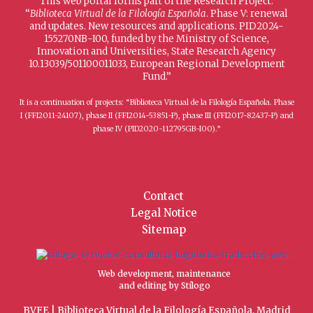
This web portal forms part of the Research Project:
“
Biblioteca Virtual de la Filología Española
. Phase V: renewal
and updates. New resources and applications. PID2024-
155270NB-I00, funded by the Ministry of Science,
Innovation and Universities, State Research Agency
10.13039/501100011033, European Regional Development
Fund.”
It is a continuation of projects: “Biblioteca Virtual de la Filología Española. Phase
I (FFI2011-24107), phase II (FFI2014-53851-P), phase III (FFI2017-82437-P) and
phase IV (PID2020-112795GB-I00).”
Contact
Legal Notice
Sitemap
Web development, maintenance
and editing by Stílogo
BVFE | Biblioteca Virtual de la Filología Española, Madrid