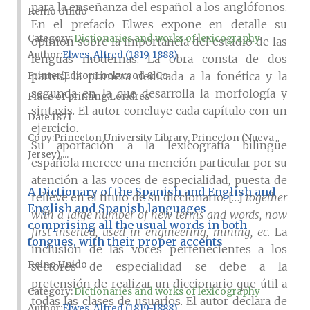
para la enseñanza del español a los anglófonos.
Reino Unido
En el prefacio Elwes expone en detalle su
Category:
Dictionaries and works of lexicography
opinión sobre la importancia del estudio de las
Author
Elwes, Alfred (1819-1888)
lenguas modernas. La obra consta de dos
partes, la primera dedicada a la fonética y la
Printer/Editor
Lockwood & Co.
segunda en la que desarrolla la morfología y
Place of printing
Londres
sintaxis. El autor concluye cada capítulo con un
Date
1871
ejercicio.
Copy
Princeton University Library, Princeton (Nueva
Su aportación a la lexicografía bilingüe
Jersey),...
española merece una mención particular por su
atención a las voces de especialidad, puesta de
A Dictionary of the Spanish and English and
relieve en el título de su diccionario: […]
together
English and Spanish languages
with a large number of new terms and words, now
comprising all the usual words in both
first inserted, used in engineering, mining, ec.
La
tongues, with their proper accents
inclusión de las voces pertenecientes a los
Reino Unido
sectores de especialidad se debe a la
pretensión de realizar un diccionario que útil a
Category:
Dictionaries and works of lexicography
todas las clases de usuarios. El autor declara de
Author
Elwes, Alfred (1819-1888)