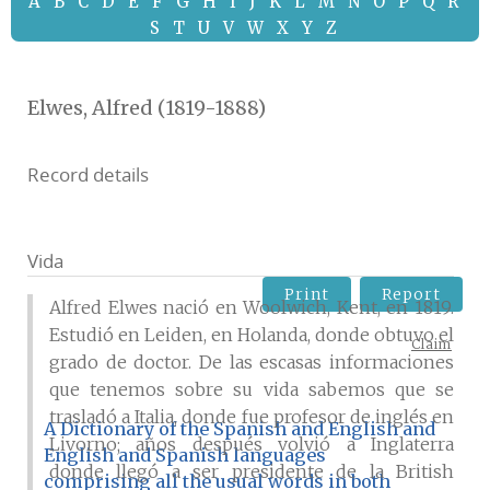
A
B
C
D
E
F
G
H
I
J
K
L
M
N
O
P
Q
R
S
T
U
V
W
X
Y
Z
Elwes, Alfred (1819-1888)
Record details
Vida
Print
Report
Alfred Elwes nació en Woolwich, Kent, en 1819.
Estudió en Leiden, en Holanda, donde obtuvo el
Claim
grado de doctor. De las escasas informaciones
que tenemos sobre su vida sabemos que se
trasladó a Italia, donde fue profesor de inglés en
A Dictionary of the Spanish and English and
Livorno; años después volvió a Inglaterra
English and Spanish languages
donde llegó a ser presidente de la British
comprising all the usual words in both