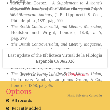
Date
1852
Kirk, John Foster,
A Supplement to Allibone's
Critical Dictionary of English Literature and British
Copy
University of Oxford, Bodleian Library, Oxford,
and American Authors
, J. B. Lippincott & Co. ,
303 c.5...
Philadelphia , 1891, pág. 555.
The British Controversialist, and Literary Magazine
,
Houlston and Wright, Londres, 1858, v. 5,
pág. 279.
The British Controversialist, and Literary Magazine
,
Houlston and Wright, Londres, 1858, v. 6,
Last update of the Biblioteca Virtual de la Filología
pág. 192.
Española 03/08/2026
The Literary and Education Year Book for 1859
, Kent
and Co., Londres, 1858, pág. 274.
The Quarterly Journal of the British Literary Union,
BVFE currently contains
1
3
8
9
6
r
e
c
o
r
d
s
Preliminary Number, Longmans Green, & Co.,
Londres, 1868, pág. 34.
Options
Mario Salvatore Corveddu
All records
Recently added