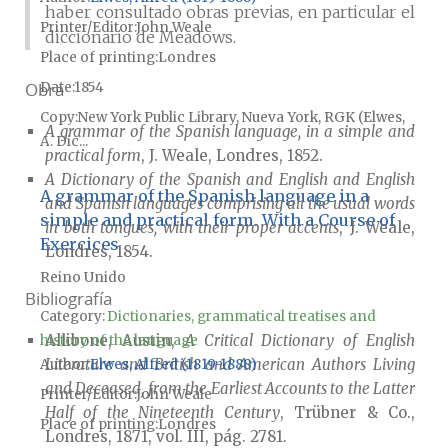
haber consultado obras previas, en particular el
Printer/Editor
John Weale
diccionario de Meadows.
Place of printing
Londres
Obra
Date
1854
Copy
New York Public Library, Nueva York, RGK (Elwes,
A grammar of the Spanish language, in a simple and
A. Dic...
practical form
, J. Weale, Londres, 1852.
A Dictionary of the Spanish and English and English
A grammar of the Spanish language in a
and Spanish languages comprising all the usual words
simple and practical form. With a Course of
in both tongues, with their proper accents
, J. Weale,
Exercices
Londres, 1854.
Reino Unido
Bibliografía
Category:
Dictionaries, grammatical treatises and
Allibone, Austin,
A Critical Dictionary of English
history of the language
Literature and British and American Authors Living
Author
Elwes, Alfred (1819-1888)
and Deceased, from the Earliest Accounts to the Latter
Printer/Editor
John Weale
Half of the Nineteenth Century
, Trübner & Co.,
Place of printing
Londres
Londres, 1871, vol. III, pág. 2781.