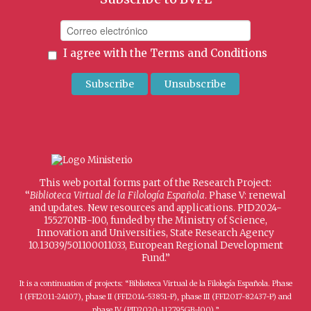
I agree with the
Terms and Conditions
This web portal forms part of the Research Project:
“
Biblioteca Virtual de la Filología Española
. Phase V: renewal
and updates. New resources and applications. PID2024-
155270NB-I00, funded by the Ministry of Science,
Innovation and Universities, State Research Agency
10.13039/501100011033, European Regional Development
Fund.”
It is a continuation of projects: “Biblioteca Virtual de la Filología Española. Phase
I (FFI2011-24107), phase II (FFI2014-53851-P), phase III (FFI2017-82437-P) and
phase IV (PID2020-112795GB-I00).”