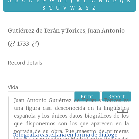
A
B
C
D
E
F
G
H
I
J
K
L
M
N
O
P
Q
R
S
T
U
V
W
X
Y
Z
Gutiérrez de Terán y Torices, Juan Antonio
(¿?-1733-¿?)
Record details
Vida
Print
Report
Juan Antonio Gutiérrez de Terán y Torices es
una figura casi desconocida en la lingüística
Claim
española y los únicos datos biográficos de los
que disponemos son los que aparecen en la
portada de su obra. Fue maestro de primeras
Ortografía castellana en forma de diálogo