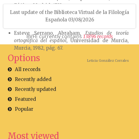
Zúñiga, Madrid, 1733.
Last update of the Biblioteca Virtual de la Filología
Española 03/08/2026
Bibliografía
Esteve Serrano, Abraham,
Estudios de teoría
BVFE currently contains
1
3
8
9
6
r
e
c
o
r
d
s
ortográfica del español
, Universidad de Murcia,
Murcia, 1982, pág. 67.
Options
Leticia González Corrales
All records
Recently added
Recently updated
Featured
Popular
Most viewed