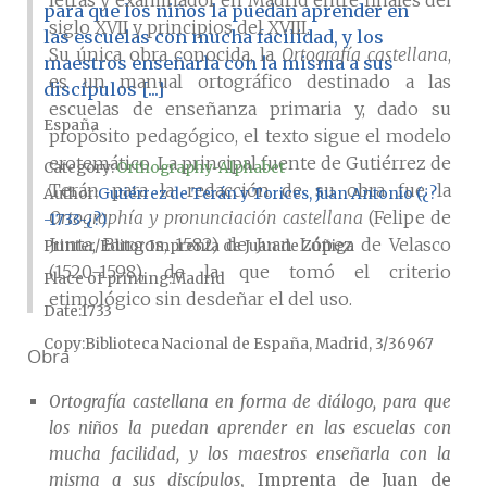
letras y examinador en Madrid entre finales del
para que los niños la puedan aprender en
siglo XVII y principios del XVIII.
las escuelas con mucha facilidad, y los
Su única obra conocida, la
Ortografía castellana
,
maestros enseñarla con la misma a sus
es un manual ortográfico destinado a las
discípulos [...]
escuelas de enseñanza primaria y, dado su
España
propósito pedagógico, el texto sigue el modelo
erotemático. La principal fuente de Gutiérrez de
Category:
Orthography-Alphabet
Terán para la redacción de su obra fue la
Author
Gutiérrez de Terán y Torices, Juan Antonio (¿?
Ortographía y pronunciación castellana
(Felipe de
-1733-¿?)
Junta, Burgos, 1582) de Juan López de Velasco
Printer/Editor
Imprenta de Juan de Zúñiga
(1520-1598), de la que tomó el criterio
Place of printing
Madrid
etimológico sin desdeñar el del uso.
Date
1733
Copy
Biblioteca Nacional de España, Madrid, 3/36967
Obra
Ortografía castellana en forma de diálogo, para que
los niños la puedan aprender en las escuelas con
mucha facilidad, y los maestros enseñarla con la
misma a sus discípulos
, Imprenta de Juan de