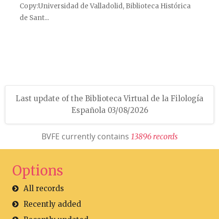
Copy
Universidad de Valladolid, Biblioteca Histórica
de Sant...
Last update of the Biblioteca Virtual de la Filología
Española 03/08/2026
BVFE currently contains
1
3
8
9
6
r
e
c
o
r
d
s
Options
All records
Recently added