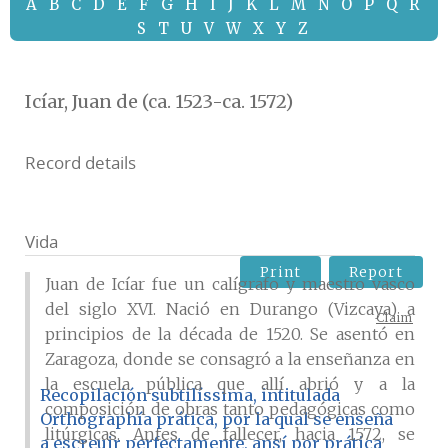
A
B
C
D
E
F
G
H
I
J
K
L
M
N
O
P
Q
R
S
T
U
V
W
X
Y
Z
Icíar, Juan de (ca. 1523-ca. 1572)
Record details
Vida
Print
Report
Juan de Icíar fue un calígrafo y maestro vasco
del siglo XVI. Nació en Durango (Vizcaya) a
Claim
principios de la década de 1520. Se asentó en
Zaragoza, donde se consagró a la enseñanza en
la escuela pública que allí abrió y a la
Recopilación subtilíssima, intitulada
composición de obras tanto pedagógicas como
Orthographía prática, por la qual se enseña
litúrgicas. Antes de fallecer, hacia 1572, se
a escreuir perfectamente, ansí por prática