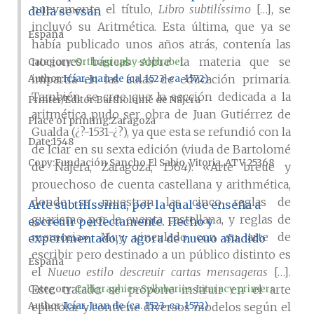
nuevamente el título,
Libro subtilíssimo
[…], se
della se vsan
incluyó su Aritmética. Esta última, que ya se
España
había publicado unos años atrás, contenía las
nociones básicas sobre la materia que se
Category:
Orthography-Alphabet
impartía en las aulas de educación primaria.
Author
Icíar, Juan de (ca. 1523-ca. 1572)
También se cree que la sección dedicada a la
Printer/Editor
Bartholomé de Nájera
aritmética pudo ser obra de Juan Gutiérrez de
Place of printing
Zaragoza
Gualda (¿?-1531-¿?), ya que esta se refundió con la
Date
1548
de Icíar en su sexta edición (viuda de Bartolomé
Copy
Fundación Sancho El Sabio, Vitoria, ATV 25368
de Nájera, Zaragoza, 1564): «Arte breue y
prouechoso de cuenta castellana y arithmética,
donde se muestran las cinco reglas de
Arte subtilíssima, por la qual se enseña a
guarismo por la cuenta castellana, y reglas de
escreuir perfectamente. Hecho y
memoria». Muy vinculado con su arte de
experimentado, y agora de nueuo añadido
escribir pero destinado a un público distinto es
España
el
Nueuo estilo descreuir cartas mensageras
[…].
Este tratado se propone instruir en el arte
Category:
Calligraphies-Syllabaries-Literacy primers
epistolar y contiene diversos modelos según el
Author
Icíar, Juan de (ca. 1523-ca. 1572)