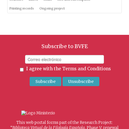
Printing records
Ongoing project
Subscribe to BVFE
I agree with the
Terms and Conditions
This web portal forms part of the Research Project:
“
Biblioteca Virtual de la Filología Española
. Phase V: renewal