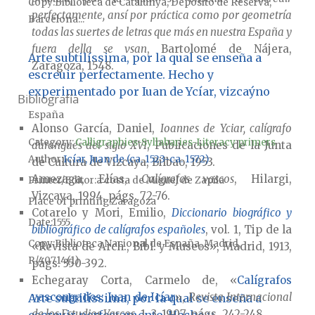
Copy
Biblioteca de Catalunya, Depósito de Reserva,
perfectamente, ansí por práctica como por geometría
Barcelona...
todas las suertes de letras que más en nuestra España y
fuera della se vsan
, Bartolomé de Nájera,
Arte subtilíssima, por la qual se enseña a
Zaragoza, 1548.
escreuir perfectamente. Hecho y
experimentado por Iuan de Ycíar, vizcaýno
Bibliografía
España
Alonso García, Daniel,
Ioannes de Yciar, calígrafo
Category:
Calligraphies-Syllabaries-Literacy primers
durangués del siglo XVI
, Publicaciones de la Junta
Author
Icíar, Juan de (ca. 1523-ca. 1572)
de Cultura de Vizcaya, Bilbao, 1953.
Amezaga, Elías,
Calígrafos vascos
, Hilargi,
Printer/Editor
a costa de Miguel de Zapila
Vizcaya, 1994, págs. 72-76.
Place of printing
Zaragoza
Cotarelo y Mori, Emilio,
Diccionario biográfico y
Date
1555
bibliográfico de calígrafos españoles
, vol. 1, Tip de la
Copy
Biblioteca Nacional de España, Madrid,
«Revista de Arch., Bibl. y Museos», Madrid, 1913,
R/40714(1)
págs. 350-392.
Echegaray Corta, Carmelo de, «
Calígrafos
vascongados: Juan de Icíar
»,
Revista Internacional
Arte subtilíssima, por la qual se enseña a
de los Estudios Vascos
, 1, 3, 1907, págs. 242-248.