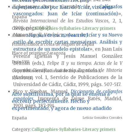
escreuir perfectamente. Hecho y
Echegaray Corta, Carmelo de, «
Calígrafos
experimentado por Iuan de Ycíar, vizcaýno
vascongados: Juan de Icíar (continuación)
»,
España
Revista Internacional de los Estudios Vascos
, 2, 1,
1908, págs. 68-75.
Category:
Calligraphies-Syllabaries-Literacy primers
Mateo Ripoll, Verónica, «
Juan de Icíar y su Nuevo
Author
Icíar, Juan de (ca. 1523-ca. 1572)
estilo de escribir cartas mensajeras. Análisis y
Printer/Editor
a costa de Miguel de Zapila
estructura de un modelo epistolar
», en Juan Luis
Place of printing
Zaragoza
Pereira Iglesias y Jesús Manuel González
Date
1555
Beltrán (eds.),
Felipe II y su tiempo. Actas de la V
Reunión Científica Asociación Española de Historia
Copy
Biblioteca Nacional de España, Madrid,
Moderna
, vol. 1, Servicio de Publicaciones de la
R/40714(1)
Universidad de Cádiz, Cádiz, 1999, págs. 507-517.
Rico y Sinobas, Manuel,
Diccionario de calígrafos
Arte subtilíssima, por la qual se enseña a
españoles
, Imprenta de Jaime Ratés, Madrid,
escreuir perfectamente. Hecho y
1903, págs. 187-194.
experimentado, y agora de nueuo añadido
España
Leticia González Corrales
Category:
Calligraphies-Syllabaries-Literacy primers