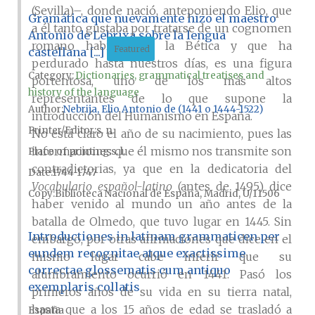
(Sevilla)–, donde nació, anteponiendo Elio, que
Gramática que nuevamente hizo el maestro
a él tanto gustaba por tratarse de un cognomen
Antonio de Lebrixa sobre la lengua
romano habitual de la Bética y que ha
Featured
castellana [...]
perdurado hasta nuestros días, es una figura
Category:
Dictionaries, grammatical treatises and
portentosa, uno de los más altos
history of the language
representantes de lo que supone la
Author
Nebrija, Elio Antonio de (1441 o 1444-1522)
introducción del Humanismo en España.
Printer/Editor
s. n.
No está claro el año de su nacimiento, pues las
informaciones que él mismo nos transmite son
Place of printing
s. l.
contradictorias, ya que en la dedicatoria del
Date
1744-1747
Vocabulario español-latino
(antes de 1495) dice
Copy
Biblioteca Nacional de España, Madrid, U/11506
haber venido al mundo un año antes de la
batalla de Olmedo, que tuvo lugar en 1445. Sin
Introductiones in latinam grammaticen per
embargo, por otras afirmaciones que dice en el
eundem recognitae atque exactissime
mismo lugar cabe inferir que su
correctae glossematis cum antiquo
alumbramiento ocurrió en 1441. Pasó los
exemplaris collatis
primeros años de su vida en su tierra natal,
hasta que a los 15 años de edad se trasladó a
España