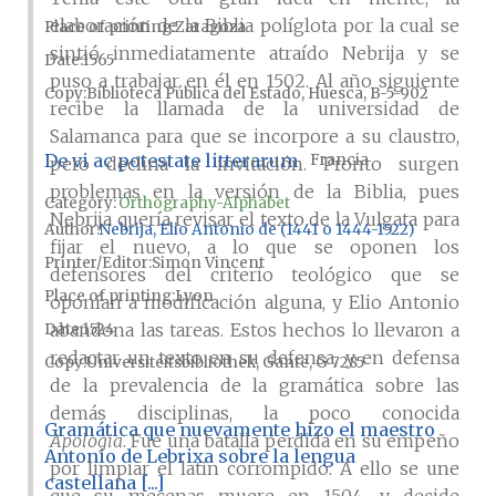
elaboración de la Biblia políglota por la cual se
Place of printing
Zaragoza
sintió inmediatamente atraído Nebrija y se
Date
1565
puso a trabajar en él en 1502. Al año siguiente
Copy
Biblioteca Pública del Estado, Huesca, B-5-902
recibe la llamada de la universidad de
Salamanca para que se incorpore a su claustro,
De vi ac potestate litterarum
Francia
pero declina la invitación. Pronto surgen
problemas en la versión de la Biblia, pues
Category:
Orthography-Alphabet
Nebrija quería revisar el texto de la Vulgata para
Author
Nebrija, Elio Antonio de (1441 o 1444-1522)
fijar el nuevo, a lo que se oponen los
Printer/Editor
Simon Vincent
defensores del criterio teológico que se
Place of printing
Lyon
oponían a modificación alguna, y Elio Antonio
abandona las tareas. Estos hechos lo llevaron a
Date
1524
redactar un texto en su defensa, y en defensa
Copy
Universiteitsbibliothek, Gante, G 7285
de la prevalencia de la gramática sobre las
demás disciplinas, la poco conocida
Gramática que nuevamente hizo el maestro
Apologia
. Fue una batalla perdida en su empeño
Antonio de Lebrixa sobre la lengua
por limpiar el latín corrompido. A ello se une
castellana [...]