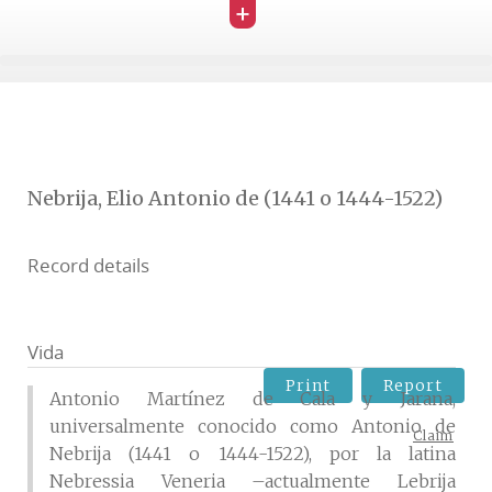
+
Nebrija, Elio Antonio de (1441 o 1444-1522)
Record details
Vida
Print
Report
Antonio Martínez de Cala y Jarana,
universalmente conocido como Antonio de
Claim
Nebrija (1441 o 1444-1522), por la latina
Nebressia Veneria –actualmente Lebrija