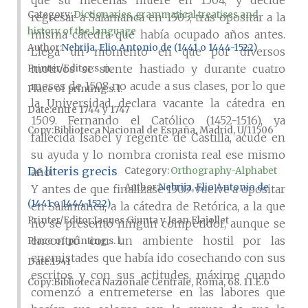
que su mecenas muere en 1504, y decide
Category:
Dictionaries, grammatical treatises and
regresar a Salamanca en 1505, tras opositar a la
history of the language
misma cátedra que había ocupado años antes.
Author
Nebrija, Elio Antonio de (1441 o 1444-1522)
Llega un momento en que por diversos
motivos se siente hastiado y durante cuatro
Printer/Editor
s. n.
meses de 1508 no acude a sus clases, por lo que
Place of printing
s. l.
la Universidad declara vacante la cátedra en
Date
entre 1744 y 1747
1509. Fernando el Católico (1452-1516), ya
Copy
Biblioteca Nacional de España, Madrid, U/11506
fallecida Isabel y regente de Castilla, acude en
su ayuda y lo nombra cronista real ese mismo
De literis grecis
año.
Category:
Orthography-Alphabet
Author
Nebrija, Elio Antonio de
Y antes de que finalizase 1509 vuelve a opositar
(1441 o 1444-1522)
en Salamanca, a la cátedra de Retórica, a la que
Printer/Editor
Jaques Giunta y Jean Flajollet
no se presentó ningún competidor, aunque se
encontró con un ambiente hostil por las
Place of printing
s. l.
enemistades que había ido cosechando con sus
Date
1541
escritos y con sus actitudes, máxime cuando
Copy
Biblioteca Nazionale Centrale, Roma, 68. 11.E.6
comenzó a entremeterse en las labores que