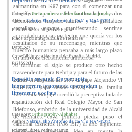
Repetitio sexta. De mensuris
España
salmantina en 1487 para, con él, comenzar una
fructífera etapa de su vida, dando a la luz los dos
Category:
Dictionaries and works of lexicography
diccionarios hispano-latinos y la gramática
Author
Nebrija, Elio Antonio de (1441 o 1444-1522)
castellana, aunque manifestando sentirse
Printer/Editor
Miguel de Eguía
apremiado por su protector que quería ver los
Place of printing
Alcalá de Henares
resultados de su mecenazgo, mientras que
Date
1527
nuestro humanista pensaba a más largo plazo
Copy
Biblioteca Nacional de España, Madrid,
en una obra ciertamente ambiciosa.
R/21692(1)
Al terminar el siglo se produce otro hecho
trascendente para Nebrija y para el futuro de las
Repetitio secunda. De corruptis
Letras en España. En 1499 el papa Alejandro VI
hispanorum ignorantia quarundam
(1431-1503, papa desde 1492), de la familia
litterarum uocibus
valenciana Borja, concedió la preceptiva bula de
constitución del Real Colegio Mayor de San
España
Ildefonso, embrión de la universidad de Alcalá
Category:
Orthography-Alphabet
de Henares, cuya primera piedra puso el
Author
Nebrija, Elio Antonio de (1441 o 1444-1522)
cardenal Cisneros (1436-1517) al año siguiente.
Printer/Editor
Pedro Bernuz
Tenía este otra gran idea en mente, la