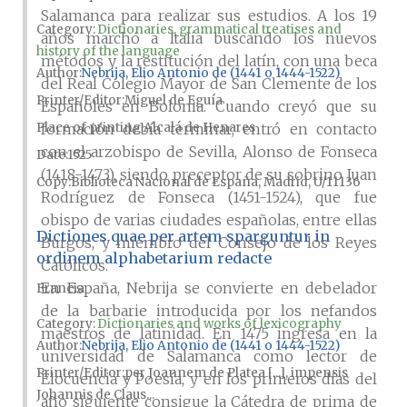
Salamanca para realizar sus estudios. A los 19
Category:
Dictionaries, grammatical treatises and
años marchó a Italia buscando los nuevos
history of the language
métodos y la restitución del latín, con una beca
Author
Nebrija, Elio Antonio de (1441 o 1444-1522)
del Real Colegio Mayor de San Clemente de los
Printer/Editor
Miguel de Eguía
Españoles en Bolonia. Cuando creyó que su
Place of printing
Alcalá de Henares
formación debía terminar, entró en contacto
con el arzobispo de Sevilla, Alonso de Fonseca
Date
1525
(1418-1473), siendo preceptor de su sobrino Juan
Copy
Biblioteca Nacional de España, Madrid, U/11136
Rodríguez de Fonseca (1451-1524), que fue
obispo de varias ciudades españolas, entre ellas
Dictiones quae per artem sparguntur in
Burgos, y miembro del Consejo de los Reyes
ordinem alphabetarium redacte
Católicos.
En España, Nebrija se convierte en debelador
Francia
de la barbarie introducida por los nefandos
Category:
Dictionaries and works of lexicography
maestros de latinidad. En 1475 ingresa en la
Author
Nebrija, Elio Antonio de (1441 o 1444-1522)
universidad de Salamanca como lector de
Printer/Editor
per Joannem de Platea [...], impensis
Elocuencia y Poesía, y en los primeros días del
Johannis de Claus...
año siguiente consigue la Cátedra de prima de