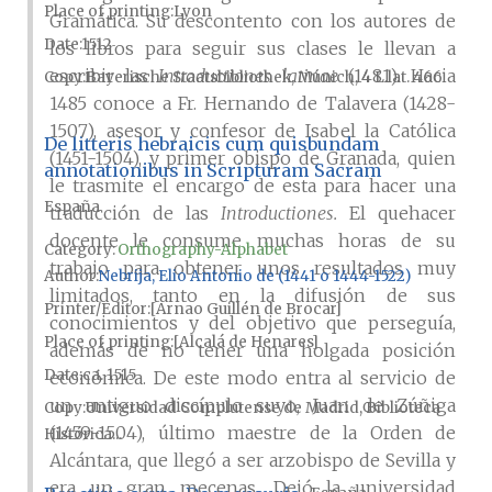
Place of printing
Lyon
Gramática. Su descontento con los autores de
Date
1512
los libros para seguir sus clases le llevan a
escribir las
Introductiones latinae
(1481). Hacia
Copy
Bayerische Staatsbibliothek, Múnich, 4 L.lat. 466
1485 conoce a Fr. Hernando de Talavera (1428-
1507), asesor y confesor de Isabel la Católica
De litteris hebraicis cum quisbundam
(1451-1504), y primer obispo de Granada, quien
annotationibus in Scripturam Sacram
le trasmite el encargo de esta para hacer una
España
traducción de las
Introductiones.
El quehacer
docente le consume muchas horas de su
Category:
Orthography-Alphabet
trabajo para obtener unos resultados muy
Author
Nebrija, Elio Antonio de (1441 o 1444-1522)
limitados, tanto en la difusión de sus
Printer/Editor
[Arnao Guillén de Brocar]
conocimientos y del objetivo que perseguía,
Place of printing
[Alcalá de Henares]
además de no tener una holgada posición
Date
ca. 1515
económica. De este modo entra al servicio de
un antiguo discípulo suyo, Juan de Zúñiga
Copy
Universidad Complutense de Madrid, Biblioteca
(1459-1504), último maestre de la Orden de
Histórica...
Alcántara, que llegó a ser arzobispo de Sevilla y
era un gran mecenas. Dejó la universidad