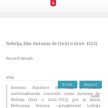
+
Nebrija, Elio Antonio de (1441 o 1444-1522)
Record details
Vida
Print
Report
Antonio Martínez de Cala y Jarana,
universalmente conocido como Antonio de
Claim
Nebrija (1441 o 1444-1522), por la latina
Nebressia Veneria –actualmente Lebrija