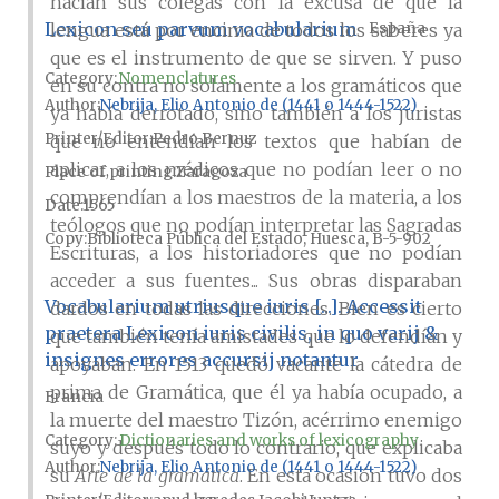
hacían sus colegas con la excusa de que la
Lexicon seu parvum vocabularium
lengua está por encima de todos los saberes ya
España
que es el instrumento de que se sirven. Y puso
Category:
Nomenclatures
en su contra no solamente a los gramáticos que
Author
Nebrija, Elio Antonio de (1441 o 1444-1522)
ya había derrotado, sino también a los juristas
Printer/Editor
Pedro Bernuz
que no entendían los textos que habían de
aplicar, a los médicos que no podían leer o no
Place of printing
Zaragoza
comprendían a los maestros de la materia, a los
Date
1565
teólogos que no podían interpretar las Sagradas
Copy
Biblioteca Pública del Estado, Huesca, B-5-902
Escrituras, a los historiadores que no podían
acceder a sus fuentes... Sus obras disparaban
Vocabularium utriusque iuris [...]. Accessit
dardos en todas las direcciones. Bien es cierto
praetera Lexicon iuris civilis, in quo varij &
que también tenía amistades que lo defendían y
insignes errores accursij notantur
apoyaban. En 1513 quedó vacante la cátedra de
prima de Gramática, que él ya había ocupado, a
Francia
la muerte del maestro Tizón, acérrimo enemigo
Category:
Dictionaries and works of lexicography
suyo y después todo lo contrario, que explicaba
Author
Nebrija, Elio Antonio de (1441 o 1444-1522)
su
Arte de la gramática
. En esta ocasión tuvo dos