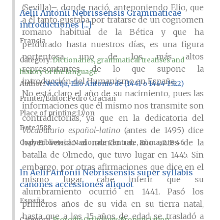
(Sevilla)–, donde nació, anteponiendo Elio, que
Aelii Antonii Nebrissensis Grammaticae
a él tanto gustaba por tratarse de un cognomen
introductiones [...]
romano habitual de la Bética y que ha
Francia
perdurado hasta nuestros días, es una figura
portentosa, uno de los más altos
Category:
Dictionaries, grammatical treatises and
representantes de lo que supone la
history of the language
introducción del Humanismo en España.
Author
Nebrija, Elio Antonio de (1441 o 1444-1522)
No está claro el año de su nacimiento, pues las
Printer/Editor
Pedro Gracián
informaciones que él mismo nos transmite son
Place of printing
Lyon
contradictorias, ya que en la dedicatoria del
Date
1588
Vocabulario español-latino
(antes de 1495) dice
haber venido al mundo un año antes de la
Copy
Biblioteca Nazionale Centrale, Roma, 2. B.46
batalla de Olmedo, que tuvo lugar en 1445. Sin
embargo, por otras afirmaciones que dice en el
In Aelii Antonii Nebrissensis super syllabis
mismo lugar cabe inferir que su
canones accessiones aliquot
alumbramiento ocurrió en 1441. Pasó los
España
primeros años de su vida en su tierra natal,
hasta que a los 15 años de edad se trasladó a
Category:
Prosody-Orthology-Pronunciation