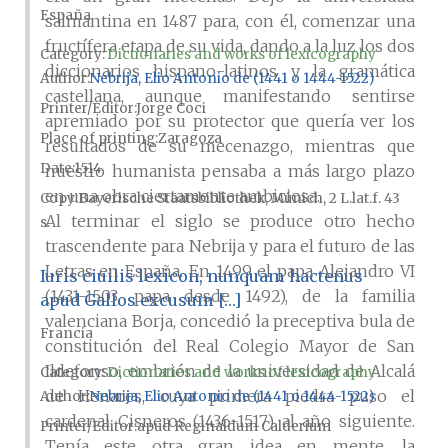
España
salmantina en 1487 para, con él, comenzar una
fructífera etapa de su vida, dando a la luz los dos
Category:
Dictionaries and works of lexicography
diccionarios hispano-latinos y la gramática
Author
Nebrija, Elio Antonio de (1441 o 1444-1522)
castellana, aunque manifestando sentirse
Printer/Editor
Jorge Coci
apremiado por su protector que quería ver los
Place of printing
Zaragoza
resultados de su mecenazgo, mientras que
Date
1514
nuestro humanista pensaba a más largo plazo
en una obra ciertamente ambiciosa.
Copy
Bayerische Staatsbibliothek, Múnich, 2 L.lat.f. 43
Al terminar el siglo se produce otro hecho
s.
trascendente para Nebrija y para el futuro de las
Letras en España. En 1499 el papa Alejandro VI
Iuris ciuilis lexicon, nunquam hactenus
(1431-1503, papa desde 1492), de la familia
apud Gallos excusum […]
valenciana Borja, concedió la preceptiva bula de
Francia
constitución del Real Colegio Mayor de San
Ildefonso, embrión de la universidad de Alcalá
Category:
Dictionaries and works of lexicography
de Henares, cuya primera piedra puso el
Author
Nebrija, Elio Antonio de (1441 o 1444-1522)
cardenal Cisneros (1436-1517) al año siguiente.
Printer/Editor
apud Reginaldum Calderium
Tenía este otra gran idea en mente, la