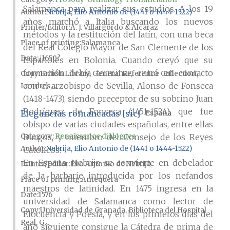
Salamanca para realizar sus estudios. A los 19
Author
Nebrija, Elio Antonio de (1441 o 1444-1522)
años marchó a Italia buscando los nuevos
Printer/Editor
A. J. Villargordo & Alcaraz
métodos y la restitución del latín, con una beca
Place of printing
Salamanca
del Real Colegio Mayor de San Clemente de los
Date
¿1650?
Españoles en Bolonia. Cuando creyó que su
formación debía terminar, entró en contacto
Copy
British Library, General Reference Collection,
con el arzobispo de Sevilla, Alonso de Fonseca
Londres,...
(1418-1473), siendo preceptor de su sobrino Juan
Rodríguez de Fonseca (1451-1524), que fue
Elegancias romancadas [sic]
España
obispo de varias ciudades españolas, entre ellas
Burgos, y miembro del Consejo de los Reyes
Category:
Renaissance dialogues
Author
Nebrija, Elio Antonio de (1441 o 1444-1522)
Católicos.
En España, Nebrija se convierte en debelador
Printer/Editor
Elio Antonio de Nebrija
de la barbarie introducida por los nefandos
Place of printing
Antequera
maestros de latinidad. En 1475 ingresa en la
Date
1576
universidad de Salamanca como lector de
Copy
Universidad de Granada, Biblioteca del Hospital
Elocuencia y Poesía, y en los primeros días del
Real, G...
año siguiente consigue la Cátedra de prima de