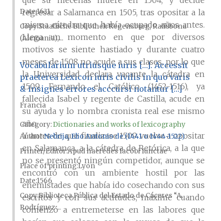
que su mecenas muere en 1504, y decide
Date
1631
regresar a Salamanca en 1505, tras opositar a la
misma cátedra que había ocupado años antes.
Copy
Staatliche Bibliothek Regensburg, Ratisbona
Llega un momento en que por diversos
(Alemania),...
motivos se siente hastiado y durante cuatro
meses de 1508 no acude a sus clases, por lo que
Vocabularium utriusque iuris […]. Accessit
la Universidad declara vacante la cátedra en
praeterea Lexicon iuris civilis in quo varis
1509. Fernando el Católico (1452-1516), ya
& insignes errores acccursi notantur […]
fallecida Isabel y regente de Castilla, acude en
Francia
su ayuda y lo nombra cronista real ese mismo
año.
Category:
Dictionaries and works of lexicography
Y antes de que finalizase 1509 vuelve a opositar
Author
Nebrija, Elio Antonio de (1441 o 1444-1522)
en Salamanca, a la cátedra de Retórica, a la que
Printer/Editor
Apud haeredes Iacobi Iunctae
no se presentó ningún competidor, aunque se
Place of printing
Lyon
encontró con un ambiente hostil por las
Date
1566
enemistades que había ido cosechando con sus
Copy
Biblioteca Pública del Estado de Cáceres “A.
escritos y con sus actitudes, máxime cuando
Rodríguez ...
comenzó a entremeterse en las labores que