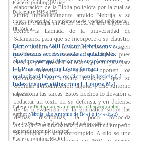
Place of printing
[París]
elaboración de la Biblia políglota por la cual se
Date
entre 1515 y 1552
sintió inmediatamente atraído Nebrija y se
Copy
Universidad Complutense de Madrid, Biblioteca
puso a trabajar en él en 1502. Al año siguiente
Histórica...
recibe la llamada de la universidad de
Salamanca para que se incorpore a su claustro,
Dictionarium Aelii Antonii Nebrissensis [...]
pero declina la invitación. Pronto surgen
imo recens accessio facta ad quadruplex
problemas en la versión de la Biblia, pues
eiusdem antiqui dictionarii supplementum
Nebrija quería revisar el texto de la Vulgata para
[...]. Praeter Ioannis López Serrani
fijar el nuevo, a lo que se oponen los
malacitani labores, ex Ciceronis lexicis [...].
defensores del criterio teológico que se
Index insuper utilissimus [...], opera M. I
oponían a modificación alguna, y Elio Antonio
abandona las tareas. Estos hechos lo llevaron a
España
redactar un texto en su defensa, y en defensa
Category:
Dictionaries and works of lexicography
de la prevalencia de la gramática sobre las
Author
Nebrija, Elio Antonio de (1441 o 1444-1522)
demás disciplinas, la poco conocida
Printer/Editor
Apud Viduam Ildephonsi Martin,
Apologia
. Fue una batalla perdida en su empeño
expensis Dominici Gonçal...
por limpiar el latín corrompido. A ello se une
Place of printing
Madrid