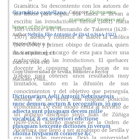
Gramática. Su descontento con los autores de
Gramática castellana
Category:
Dictionaries,
los libros para seguir sus clases le llevan a
grammatical treatises and
escribir las
Introductiones latinae
(1481). Hacia
history of the language
1485 conoce a Fr. Hernando de Talavera (1428-
Author
Nebrija, Elio Antonio de (1441 o 1444-1522)
1507), asesor y confesor de Isabel la Católica
Printer/Editor
s. n.
(1451-1504), y primer obispo de Granada, quien
le trasmite el encargo de esta para hacer una
Place of printing
s. l.
traducción de las
Introductiones.
El quehacer
Date
ca. 1744-1747
docente le consume muchas horas de su
Copy
Universidad de Sevilla, Biblioteca Rector
trabajo para obtener unos resultados muy
Machado y Núñ...
limitados, tanto en la difusión de sus
conocimientos y del objetivo que perseguía,
Dictionarium Aelij Antonij Nebrissensis
además de no tener una holgada posición
nunc demum auctum & recognitum, in quo
económica. De este modo entra al servicio de
adiecta sunt plusquam decem mille
un antiguo discípulo suyo, Juan de Zúñiga
vocabula, & ex superiori edictione
(1459-1504), último maestre de la Orden de
plusquam sexcente dictiones in verum
Alcántara, que llegó a ser arzobispo de Sevilla y
idioma hyspanum conuerse &c.
era un gran mecenas. Dejó la universidad