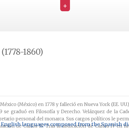
+
 (1778-1860)
éxico (México) en 1778 y falleció en Nueva York (EE. UU.
 se graduó en Filosofía y Derecho. Velázquez de la Cad
cretario personal del monarca. Sus cargos políticos le permi
English languages composed from the Spanish dicti
ación de Carlos IV. Tras la abdicación de Carlos IV en 