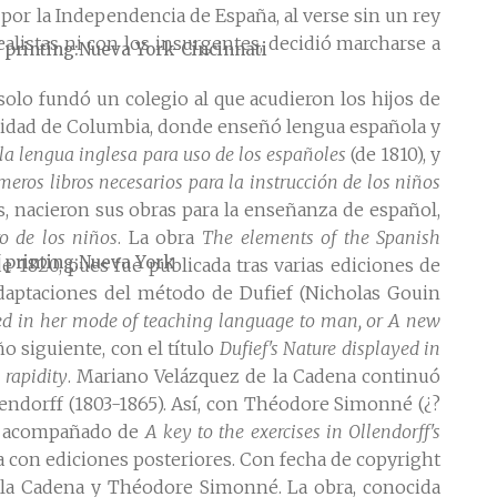
 por la Independencia de España, al verse sin un rey
alistas ni con los insurgentes, decidió marcharse a
 printing
Nueva York-Cincinnati
solo fundó un colegio al que acudieron los hijos de
rsidad de Columbia, donde enseñó lengua española y
la lengua inglesa para uso de los españoles
(de 1810), y
meros libros necesarios para la instrucción de los niños
, nacieron sus obras para la enseñanza de español,
ro de los niños
. La obra
The elements of the Spanish
 printing
Nueva York
e 1820, pues fue publicada tras varias ediciones de
adaptaciones del método de Dufief (Nicholas Gouin
yed in her mode of teaching language to man, or A new
ño siguiente, con el título
Dufief's Nature displayed in
rapidity
. Mariano Velázquez de la Cadena continuó
ndorff (1803-1865). Así, con Théodore Simonné (¿?
l acompañado de
A key to the exercises in Ollendorff's
a con ediciones posteriores. Con fecha de copyright
e la Cadena y Théodore Simonné. La obra, conocida