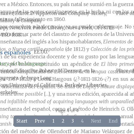
er a México. Entonces, su país natal se sumió en la guerra
guna de las partes contingentes en la lucha, ni con los re
rinter/Editor
D. Appleton and Company-Rickey,
Place of
sta su fallecimiento en 1860.
allory & Company
or completo a la docencia y a su pasión: el lenguaje. No 
Copy
New York Public Library, Nueva York, OFFSITE
asó a formar parte del claustro de profesores de la Unive
 TSD RGK ...
 enseñanza del inglés a los hispanohablantes,
Elementos de 
ños, o Nueva cartilla española
(de 1812) y
Colección de los pri
s españoles
EE.UU.
n de su experiencia docente y de su gusto por las lenguas
tory of the language
gua
, que había constituido un apéndice de
El libro prime
rinter/Editor
Por Roberto M'Dermut, en la
Place of
versión simplificada de
Elementos de la lengua castellana
d
mprenta de Jorge Long
ca. 1767-1822) y Louis Hargous (¿?-1811-1826-¿?) en sus 
Copy
University of California, Berkeley Libraries,
la enseñanza del español. Se trata de
Dufief's Nature displa
erkeley ...
ortest time possible
[…], y una nueva edición, aparecida al a
d infallible method of acquiring languages with unparalled 
señanza del español, como el método de Heinrich G. Olle
Page 4 of 4
ning to read, write, and speak the Spanish language
, manua
Start
Prev
1
2
3
4
Next
End
panish language
, que se publicó el mismo año y que contarí
tación del método de Ollendorff de Mariano Velázquez d