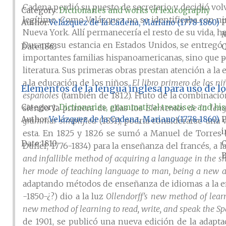
Cadena perdió su puesto de secretario y decidió volv
Category:
Dictionaries and works of lexicography
legítimo. Como Velázquez no se identificaba con nin
Author
Velázquez de la Cadena, Mariano (1778-1860)
P
Nueva York. Allí permanecería el resto de su vida, ha
M
Durante su estancia en Estados Unidos, se entregó p
Date
1863
importantes familias hispanoamericanas, sino que p
-
literatura. Sus primeras obras prestan atención a la
a la educación de los niños,
El libro primero de los ni
Elementos de la lengua inglesa para uso de lo
españoles
(también de 1812). Fruto de la combinació
Category:
Dictionaries, grammatical treatises and his
siendo la primera de ellas los
Elementos de la len
Author
Velázquez de la Cadena, Mariano (1778-1860)
P
grammar simplified
(1831), podría considerarse una 
i
esta. En 1825 y 1826 se sumó a Manuel de Torres (
Date
1810
Dufief, 1776-1834) para la enseñanza del francés, a 
B
and infallible method of acquiring a language in the sh
her mode of teaching language to man, being a new an
adaptando métodos de enseñanza de idiomas a la en
-1850-¿?) dio a la luz
Ollendorff's new method of lear
new method of learning to read, write, and speak the S
de 1901, se publicó una nueva edición de la adap