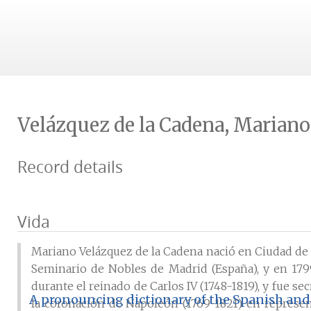
Velázquez de la Cadena, Mariano
Record details
Vida
Mariano Velázquez de la Cadena nació en Ciudad de M
Seminario de Nobles de Madrid (España), y en 1799
durante el reinado de Carlos IV (1748-1819), y fue se
A pronouncing dictionary of the Spanish and 
la coronación de Napoleón (1769-1821) en represent