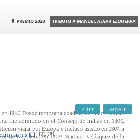
PREMIO 2020
TRIBUTO A MANUEL ALVAR EZQUERRA
Print
Report
) en 1860. Desde temprana edad, se formó en el Real
ena fue admitido en el Consejo de Indias en 1800,
tieron viajar por Europa, e incluso asistió en 1804 a
onaires [...]
EE. UU.
favor de Napoleón en 1809, Mariano Velázquez de la