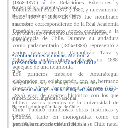
(1868-1870) y de Relaciones Exteriores y
Printer/Editor
Imprenta Nacional
Colonización entre 1879 y 1880, y, nuevamente,
Place of printing
Santiago de Chile
entre 1887 y 1888. En 1875 fue nombrado
miembro correspondiente de la Real Academia
Date
1887
Española y propuesto como candidato a la
Copy
University of Toronto Libraries, Downsview,
presidencia de Chile. Durante su andadura
Toronto, La...
como parlamentario (1864-1888), representó a
varios departamentos: Caupolicán, Talca y
Acentuaciones viciosas. Memoria
Valparaíso, entre otros. Falleció en 1888,
presentada a la Universidad de Chile
aquejado de una neumonía.
Chile
Los primeros trabajos de Amunátegui,
elaborados en colaboración con su hermano
Category:
Prosody-Orthology-Pronunciation
Gregorio Víctor Amunátegui Aldunate (1830-
Author
Amunátegui Aldunate, Miguel Luis (1828-1888)
1899), eran de carácter histórico, con los que
Printer/Editor
Imprenta Nacional
obtuvo varios premios de la Universidad de
Place of printing
Santiago de Chile
Chile. Publicó numerosas obras históricas y
Date
1887
políticas, tanto en monografías, como en
prensa, la mayoría circunscritas a su Chile natal.
Copy
Biblioteca Nacional de Chile, Sala