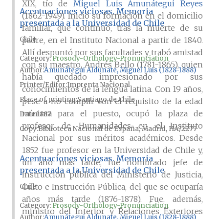
XIX, tío de
Miguel Luis Amunátegui Reyes
Acentuaciones viciosas. Memoria
(1862-1949). Inició su formación en el domicilio
presentada a la Universidad de Chile
familiar, que continuó, tras la muerte de su
Chile
padre, en el Instituto Nacional a partir de 1840.
Allí despuntó por sus facultades y trabó amistad
Category:
Prosody-Orthology-Pronunciation
con su maestro, Andrés Bello (1781-1865), quien
Author
Amunátegui Aldunate, Miguel Luis (1828-1888)
había quedado impresionado por sus
Printer/Editor
Imprenta Nacional
conocimientos de la lengua latina. Con 19 años,
Place of printing
Santiago de Chile
pese a no cumplir con el requisito de la edad
mínima para el puesto, ocupó la plaza de
Date
1887
profesor de Humanidades en el Instituto
Copy
Biblioteca Nacional de España, Madrid, HA/2277
Nacional por sus méritos académicos. Desde
1852 fue profesor en la Universidad de Chile y,
Acentuaciones viciosas. Memoria
un año más tarde, fue nombrado jefe de
presentada a la Universidad de Chile
instrucción pública del Ministerio de Justicia,
Culto e Instrucción Pública, del que se ocuparía
Chile
años más tarde (1876-1878). Fue, además,
Category:
Prosody-Orthology-Pronunciation
ministro del Interior y Relaciones Exteriores
Author
Amunátegui Aldunate, Miguel Luis (1828-1888)