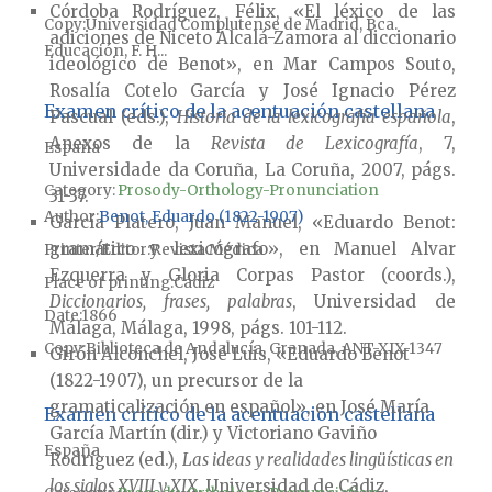
Córdoba Rodríguez, Félix, «El léxico de las
Copy
Universidad Complutense de Madrid, Bca.
adiciones de Niceto Alcalá-Zamora al diccionario
Educación, F. H...
ideológico de Benot», en Mar Campos Souto,
Rosalía Cotelo García y José Ignacio Pérez
Examen crítico de la acentuación castellana
Pascual (eds.),
Historia de la lexicografía española
,
Anexos de la
Revista de Lexicografía
, 7,
España
Universidade da Coruña, La Coruña, 2007, págs.
Category:
Prosody-Orthology-Pronunciation
31-37.
Author
Benot, Eduardo (1822-1907)
García Platero, Juan Manuel, «Eduardo Benot:
gramático y lexicógrafo», en Manuel Alvar
Printer/Editor
Revista Médica
Ezquerra y Gloria Corpas Pastor (coords.),
Place of printing
Cádiz
Diccionarios, frases, palabras
, Universidad de
Date
1866
Málaga, Málaga, 1998, págs. 101-112.
Copy
Biblioteca de Andalucía, Granada, ANT-XIX-1347
Girón Alconchel, José Luis, «Eduardo Benot
(1822-1907), un precursor de la
gramaticalización en español», en José María
Examen crítico de la acentuación castellana
García Martín (dir.) y Victoriano Gaviño
España
Rodríguez (ed.),
Las ideas y realidades lingüísticas en
los siglos XVIII y XIX
, Universidad de Cádiz,