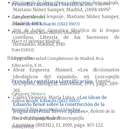
Diccionario de ideas afines y elementos de tecnología
,
Prosodia castellana i versificación
España
Mariano Núñez Samper, Madrid, ¿1898-1899?
Los duendes del lenguaje
, Mariano Núñez Samper,
Category:
Metrics
Madrid, 1908.
Author
Benot, Eduardo (1822-1907)
Arte de hablar. Gramática filosófica de la lengua
Printer/Editor
Juan Muñoz Sánchez
castellana
, Librería de los Sucesores de
Place of printing
Madrid
Hernando, Madrid, 1910.
Date
[1892]
Bibliografía
Copy
Universidad Complutense de Madrid, Bca.
Educación, F. H...
Alvar Ezquerra, Manuel, «Los diccionarios
ideológicos del español», en
Lexicografía
Prosodia castellana i versificación
España
descriptiva
, Biblograf, Barcelona, 1993, págs. 289-
301.
Category:
Metrics
Calero Vaquera, María Luisa, «
Las ideas de
Author
Benot, Eduardo (1822-1907)
Eduardo Benot sobre la construcción de la
Printer/Editor
Juan Muñoz Sánchez
lengua universal: breves apuntes
»,
Boletín de la
Sociedad Española de Historiografía
Place of printing
Madrid
Lingüística
(BSEHL), 13, 2019, págs. 107-122.
Date
[1892]