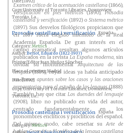
Date
[1892]
Examen crítico de la acentuación castellana
(1866),
Copy
University of Toronto Libraries, Downsview,
Versificación en pies métricos
(1890),
Prosodia
Toronto, La...
castellana y versificación
(1892) o
Sistema métrico
(1897). Sus desvelos filológicos propiciaron que
Prosodia castellana i versificación
España
en 1887 fuera elegido miembro de la Real
Academia Española. De gran interés en el
Category:
Metrics
campo gramatical resultan algunos artículos
Author
Benot, Eduardo (1822-1907)
publicados en la revista
La España moderna
, sin
Printer/Editor
Juan Muñoz Sánchez
olvidar su monumental
Arquitectura de las
Place of printing
Madrid
lenguas
(1889), cuyas ideas ya había anticipado
en
Breves apuntes sobre los casos y las oraciones
Date
[1892]
preparatorias para el estudio de las lenguas
(1888).
Copy
University of Toronto Libraries, Downsview,
También hay que citar
Los duendes del lenguaje
Toronto, La...
(1908), libro no publicado en vida del autor,
centrado fundamentalmente en los
Prosodia castellana i versificación
España
pronombres enclíticos y proclíticos del español.
Del mismo modo, cabe reseñar su
Arte de
Category:
Metrics
hablar. Gramática filosófica de la lengua castellana
Author
Benot, Eduardo (1822-1907)