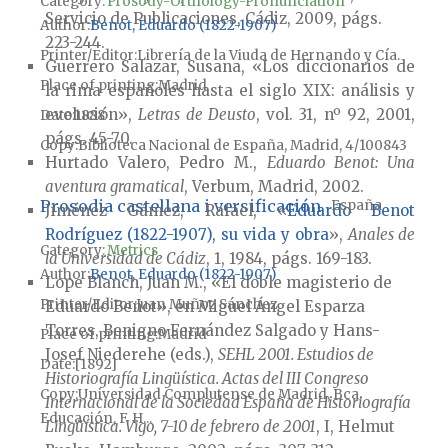
Category:
Prosody-Orthology-Pronunciation
Servicio de Publicaciones, Cádiz, 2009, págs.
Author
Benot, Eduardo (1822-1907)
223-244.
Printer/Editor
Librería de la Viuda de Hernando y Cía.
Guerrero Salazar, Susana, «Los diccionarios de
Place of printing
Madrid
la rima españoles hasta el siglo XIX: análisis y
evolución»,
Letras de Deusto
, vol. 31, nº 92, 2001,
Date
1888
págs. 45-70.
Copy
Biblioteca Nacional de España, Madrid, 4/100843
Hurtado Valero, Pedro M.,
Eduardo Benot: Una
aventura gramatical
, Verbum, Madrid, 2002.
Prosodia castellana i versificación
España
Jiménez Gámez, Rafael, «
Eduardo Benot
Rodríguez (1822-1907), su vida y obra
»,
Anales de
Category:
Metrics
la Universidad de Cádiz
, 1, 1984, págs. 169-183.
Author
Benot, Eduardo (1822-1907)
Lope Blanch, Juan M.,
«El doble magisterio de
Printer/Editor
Juan Muñoz Sánchez
Eduardo Benot», en Miguel Ángel Esparza
Torres, Benigno Fernández Salgado y Hans-
Place of printing
Madrid
Josef Niederehe (eds.),
SEHL 2001. Estudios de
Date
[1892]
Historiografía Lingüística. Actas del III Congreso
Copy
Universidad Complutense de Madrid, Bca.
Internacional de la Sociedad España de Historiografía
Educación, F. H...
Lingüística. Vigo, 7-10 de febrero de 2001
, I, Helmut