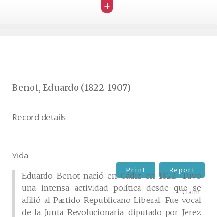
+
Benot, Eduardo (1822-1907)
Record details
Vida
Print
Report
Eduardo Benot nació en Cádiz en 1822. Tuvo
una intensa actividad política desde que se
Claim
afilió al Partido Republicano Liberal. Fue vocal
de la Junta Revolucionaria, diputado por Jerez