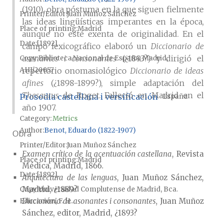
(1910), obra póstuma en la que siguen fielmente
Printer/Editor
Juan Muñoz Sánchez
las ideas lingüísticas imperantes en la época,
Place of printing
Madrid
aunque no esté exenta de originalidad. En el
Date
[1892]
campo lexicográfico elaboró un
Diccionario de
asonantes i consonantes
(¿1893?) y dirigió el
Copy
Biblioteca Nacional de España, Madrid,
AHI/20057
repertorio onomasiológico
Diccionario de ideas
afines
(¿1898-1899?), simple adaptación del
Thesaurus
de Roget. Falleció en Madrid en el
Prosodia castellana i versificación
España
año 1907.
Category:
Metrics
Author
Benot, Eduardo (1822-1907)
Obra
Printer/Editor
Juan Muñoz Sánchez
Examen crítico de la acentuación castellana
, Revista
Place of printing
Madrid
Médica, Madrid, 1866.
Date
[1892]
Arquitectura de las lenguas
, Juan Muñoz Sánchez,
Madrid, ¿1889?
Copy
Universidad Complutense de Madrid, Bca.
Diccionario de asonantes i consonantes
, Juan Muñoz
Educación, F. H...
Sánchez, editor, Madrid, ¿1893?