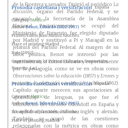
de la Frontera y senador. Dirigió el periódico
La
Prosodia castellana i versificación
España
discusión
, órgano del Partido Federal, y se
encargó de la Secretaría de la Asamblea
Category:
Metrics
Nacional. Posteriormente se ocupó del
Author
Benot, Eduardo (1822-1907)
Ministerio de Fomento, fue elegido diputado
Printer/Editor
Juan Muñoz Sánchez
por Madrid y sustituyó a Pi y Maragall en la
Place of printing
Madrid
jefatura del Partido Federal. Al margen de su
Date
[1892]
labor política, Benot se interesó por las
matemáticas, la crítica literaria y especialmente
Copy
University of Toronto Libraries, Downsview,
Toronto, La...
por la pedagogía, como se ve en obras como
Observaciones sobre la educación
(1857) y
Errores y
materias de educación e instrucción pública
(1862).
Prosodia castellana i versificación
España
Capítulo aparte merecen sus aportaciones al
Category:
Metrics
aprendizaje de lenguas, ya que fue el
Author
Benot, Eduardo (1822-1907)
introductor del método Ollendoff en España y
lo aplicó al francés, italiano, inglés y alemán.
Printer/Editor
Juan Muñoz Sánchez
También se ocupó de las cuestiones
Place of printing
Madrid
relacionadas con la métrica en obras como