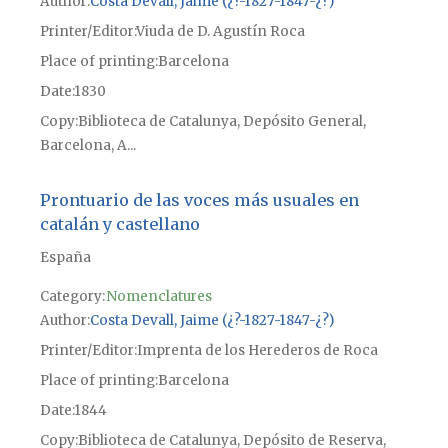
Author
Costa Devall, Jaime (¿?-1827-1847-¿?)
Printer/Editor
Viuda de D. Agustín Roca
Place of printing
Barcelona
Date
1830
Copy
Biblioteca de Catalunya, Depósito General,
Barcelona, A...
Prontuario de las voces más usuales en
catalán y castellano
España
Category:
Nomenclatures
Author
Costa Devall, Jaime (¿?-1827-1847-¿?)
Printer/Editor
Imprenta de los Herederos de Roca
Place of printing
Barcelona
Date
1844
Copy
Biblioteca de Catalunya, Depósito de Reserva,