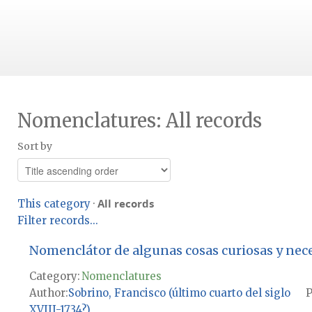
Nomenclatures: All records
Sort by
All records
This category
·
Filter records...
Nomenclátor de algunas cosas curiosas y nece
Category:
Nomenclatures
Author
Sobrino, Francisco (último cuarto del siglo
P
XVIII-1734?)