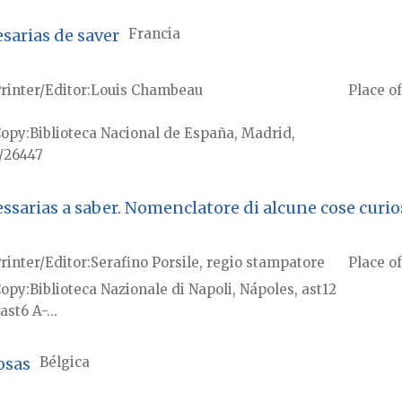
sarias de saver
Francia
rinter/Editor
Louis Chambeau
Place of
Copy
Biblioteca Nacional de España, Madrid,
/26447
sarias a saber. Nomenclatore di alcune cose curios
rinter/Editor
Serafino Porsile, regio stampatore
Place of
Copy
Biblioteca Nazionale di Napoli, Nápoles, ast12
ast6 A-...
osas
Bélgica