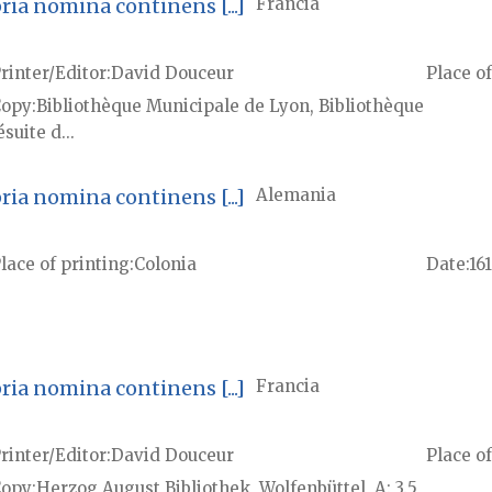
a nomina continens [...]
Francia
rinter/Editor
David Douceur
Place of
Copy
Bibliothèque Municipale de Lyon, Bibliothèque
ésuite d...
a nomina continens [...]
Alemania
lace of printing
Colonia
Date
16
a nomina continens [...]
Francia
rinter/Editor
David Douceur
Place of
Copy
Herzog August Bibliothek, Wolfenbüttel, A: 3.5