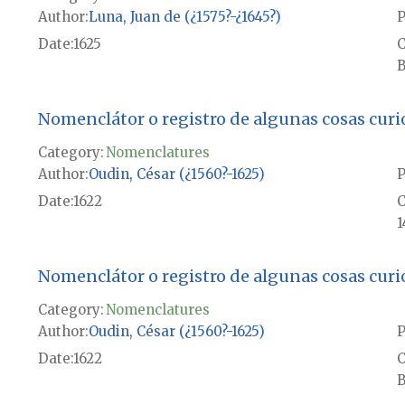
Author
Luna, Juan de (¿1575?-¿1645?)
P
Date
1625
B
Nomenclátor o registro de algunas cosas curio
Category:
Nomenclatures
Author
Oudin, César (¿1560?-1625)
P
Date
1622
1
Nomenclátor o registro de algunas cosas curio
Category:
Nomenclatures
Author
Oudin, César (¿1560?-1625)
P
Date
1622
B