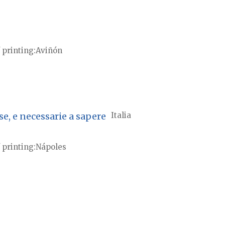
 printing
Aviñón
e, e necessarie a sapere
Italia
 printing
Nápoles