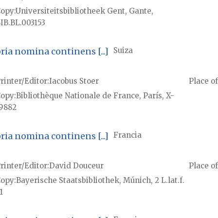
Copy
Universiteitsbibliotheek Gent, Gante,
IB.BL.003153
a nomina continens [...]
Suiza
rinter/Editor
Iacobus Stoer
Place of
Copy
Bibliothèque Nationale de France, París, X-
9882
a nomina continens [...]
Francia
rinter/Editor
David Douceur
Place of
Copy
Bayerische Staatsbibliothek, Múnich, 2 L.lat.f.
1