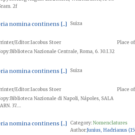
ram. 2f
a nomina continens [...]
Suiza
rinter/Editor
Iacobus Stoer
Place of
Copy
Biblioteca Nazionale Centrale, Roma, 6. 30.I.32
a nomina continens [...]
Suiza
rinter/Editor
Iacobus Stoer
Place of
Copy
Biblioteca Nazionale di Napoli, Nápoles, SALA
ARN. 37....
a nomina continens [...]
Category:
Nomenclatures
Author
Junius, Hadrianus (15