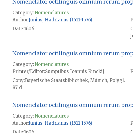
Nomenclator octilinguis omnium rerum propri
Category:
Nomenclatures
Author
Junius, Hadrianus (1511-1576)
P
Date
1606
j
Nomenclator octilinguis omnium rerum propri
Category:
Nomenclatures
Printer/Editor
Sumptibus Ioannis Kinckij
P
Copy
Bayerische Staatsbibliothek, Múnich, Polygl.
87 d
Nomenclator octilinguis omnium rerum propri
Category:
Nomenclatures
Author
Junius, Hadrianus (1511-1576)
P
Date
1606