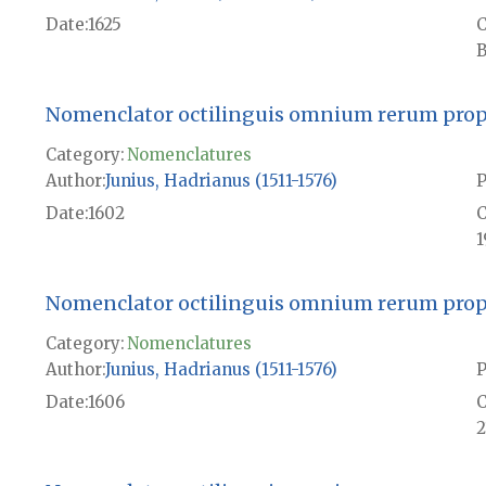
Date
1625
B
Nomenclator octilinguis omnium rerum propri
Category:
Nomenclatures
Author
Junius, Hadrianus (1511-1576)
P
Date
1602
1
Nomenclator octilinguis omnium rerum propri
Category:
Nomenclatures
Author
Junius, Hadrianus (1511-1576)
P
Date
1606
2