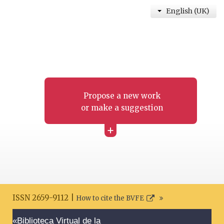
English (UK)
Propose a new work
or make a suggestion
+
ISSN 2659-9112 |
How to cite the BVFE
Search disclaimer
«Biblioteca Virtual de la