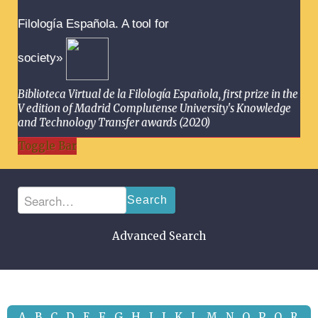
Filología Española. A tool for
society»
Biblioteca Virtual de la Filología Española, first prize in the
V edition of Madrid Complutense University's Knowledge
and Technology Transfer awards (2020)
Toggle Bar
Search
Advanced Search
A
B
C
D
E
F
G
H
I
J
K
L
M
N
O
P
Q
R