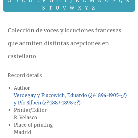
A
B
C
D
E
F
G
H
I
J
K
L
M
N
O
P
Q
R
S
T
U
V
W
X
Y
Z
Colección de voces y locuciones francesas
que admiten distintas acepciones en
castellano
Record details
Author
Verdegay y Fiscowich, Eduardo (¿?-1894-1905-¿?)
y Pío Silbén (¿?-1887-1898-¿?)
Printer/Editor
R. Velasco
Place of printing
Madrid