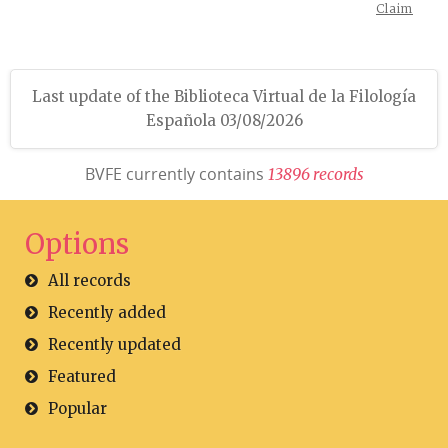
Claim
Last update of the Biblioteca Virtual de la Filología
Española 03/08/2026
BVFE currently contains
1
3
8
9
6
r
e
c
o
r
d
s
Options
All records
Recently added
Recently updated
Featured
Popular