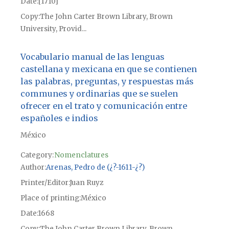
Date
[1710]
Copy
The John Carter Brown Library, Brown
University, Provid...
Vocabulario manual de las lenguas
castellana y mexicana en que se contienen
las palabras, preguntas, y respuestas más
communes y ordinarias que se suelen
ofrecer en el trato y comunicación entre
españoles e indios
México
Category:
Nomenclatures
Author
Arenas, Pedro de (¿?-1611-¿?)
Printer/Editor
Juan Ruyz
Place of printing
México
Date
1668
Copy
The John Carter Brown Library, Brown