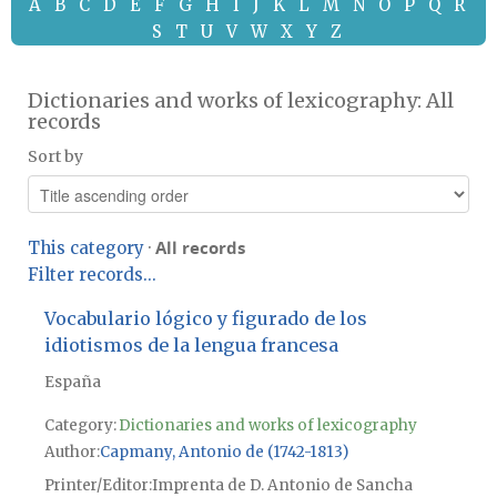
A
B
C
D
E
F
G
H
I
J
K
L
M
N
O
P
Q
R
S
T
U
V
W
X
Y
Z
Dictionaries and works of lexicography: All
records
Sort by
All records
This category
·
Filter records...
Vocabulario lógico y figurado de los
idiotismos de la lengua francesa
España
Category:
Dictionaries and works of lexicography
Author
Capmany, Antonio de (1742-1813)
Printer/Editor
Imprenta de D. Antonio de Sancha