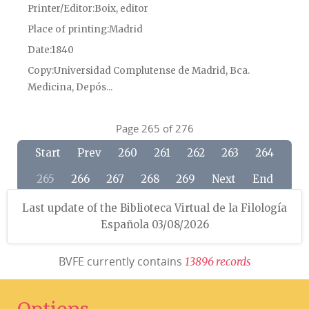
Printer/Editor
Boix, editor
Place of printing
Madrid
Date
1840
Copy
Universidad Complutense de Madrid, Bca.
Medicina, Depós...
Page 265 of 276
Start
Prev
260
261
262
263
264
265
266
267
268
269
Next
End
Last update of the Biblioteca Virtual de la Filología
Española 03/08/2026
BVFE currently contains
1
3
8
9
6
r
e
c
o
r
d
s