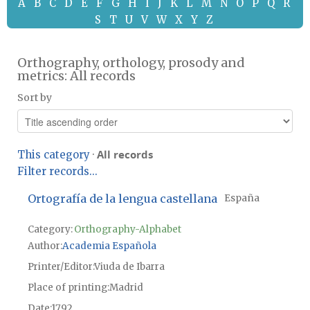
A
B
C
D
E
F
G
H
I
J
K
L
M
N
O
P
Q
R
S
T
U
V
W
X
Y
Z
Orthography, orthology, prosody and
metrics: All records
Sort by
All records
This category
·
Filter records...
Ortografía de la lengua castellana
España
Category:
Orthography-Alphabet
Author
Academia Española
Printer/Editor
Viuda de Ibarra
Place of printing
Madrid
Date
1792