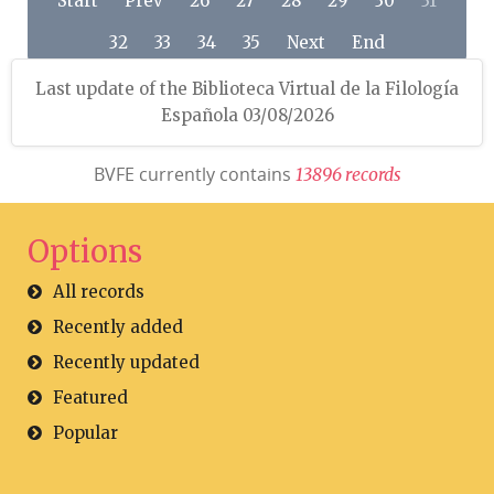
Start
Prev
26
27
28
29
30
31
32
33
34
35
Next
End
Last update of the Biblioteca Virtual de la Filología
Española 03/08/2026
BVFE currently contains
1
3
8
9
6
r
e
c
o
r
d
s
Options
All records
Recently added
Recently updated
Featured
Popular