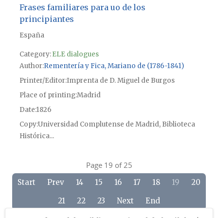
Frases familiares para uo de los
principiantes
España
Category:
ELE dialogues
Author
Rementería y Fica, Mariano de (1786-1841)
Printer/Editor
Imprenta de D. Miguel de Burgos
Place of printing
Madrid
Date
1826
Copy
Universidad Complutense de Madrid, Biblioteca
Histórica...
Page 19 of 25
Start
Prev
14
15
16
17
18
19
20
21
22
23
Next
End