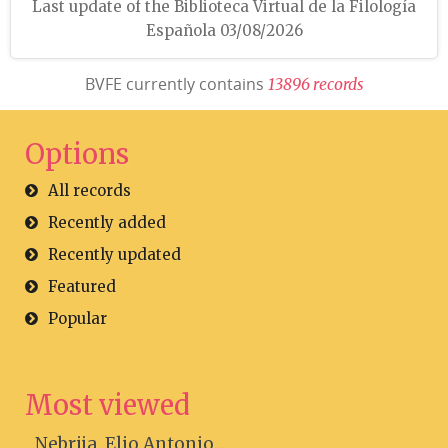
Last update of the Biblioteca Virtual de la Filología
Española 03/08/2026
BVFE currently contains
1
3
8
9
6
r
e
c
o
r
d
s
Options
All records
Recently added
Recently updated
Featured
Popular
Most viewed
Nebrija, Elio Antonio...