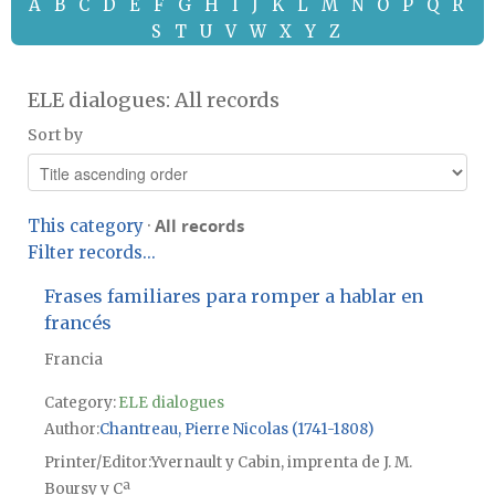
A
B
C
D
E
F
G
H
I
J
K
L
M
N
O
P
Q
R
S
T
U
V
W
X
Y
Z
ELE dialogues: All records
Sort by
All records
This category
·
Filter records...
Frases familiares para romper a hablar en
francés
Francia
Category:
ELE dialogues
Author
Chantreau, Pierre Nicolas (1741-1808)
Printer/Editor
Yvernault y Cabin, imprenta de J. M.
Boursy y Cª