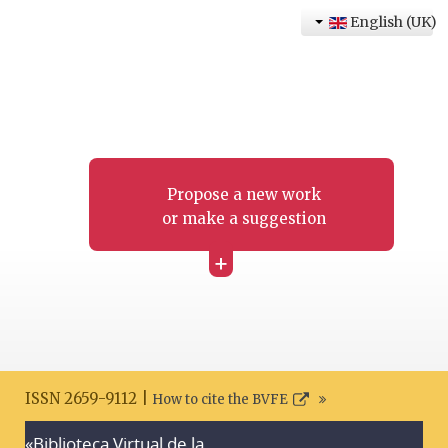
English (UK)
Propose a new work
or make a suggestion
+
ISSN 2659-9112 |
How to cite the BVFE
«Biblioteca Virtual de la
Search disclaimer