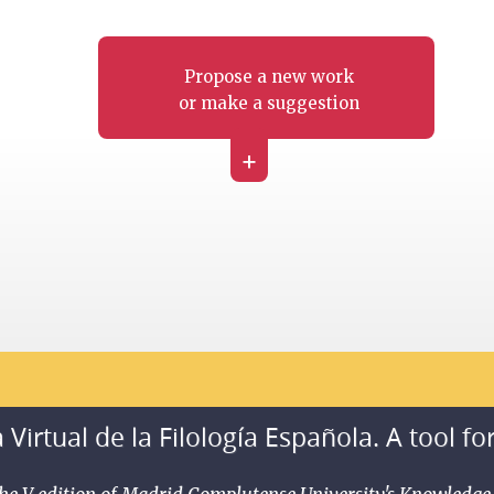
Propose a new work
or make a suggestion
+
 Virtual de la Filología Española. A tool fo