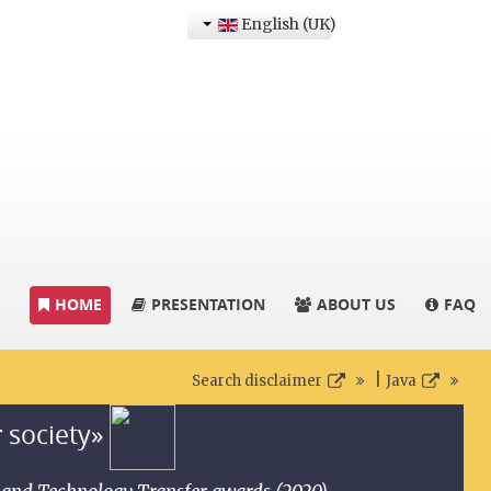
English (UK)
HOME
PRESENTATION
ABOUT US
FAQ
|
Search disclaimer
Java
r society»