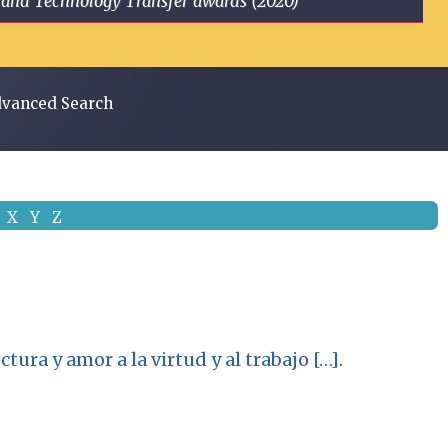
ge and Technology Transfer awards (2020)
vanced Search
X
Y
Z
ura y amor a la virtud y al trabajo […].