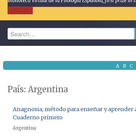
Biblioteca Virtual de la Filología Española, first prize
Toggle Bar
A
B
C
País:
Argentina
Anagnosia, método para enseñar y aprender a le
Cuaderno primero
Argentina