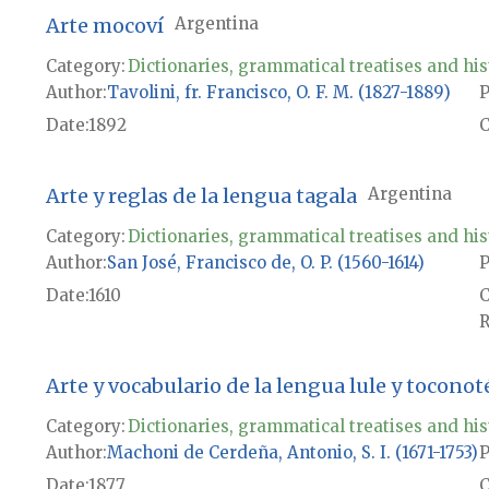
Arte mocoví
Argentina
Category:
Dictionaries, grammatical treatises and his
Author
Tavolini, fr. Francisco, O. F. M. (1827-1889)
P
Date
1892
Arte y reglas de la lengua tagala
Argentina
Category:
Dictionaries, grammatical treatises and his
Author
San José, Francisco de, O. P. (1560-1614)
P
Date
1610
R
Arte y vocabulario de la lengua lule y toconot
Category:
Dictionaries, grammatical treatises and his
Author
Machoni de Cerdeña, Antonio, S. I. (1671-1753)
P
Date
1877