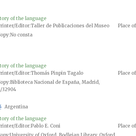
tory of the language
rinter/Editor
Taller de Publicaciones del Museo
Place of
Copy
No consta
tory of the language
rinter/Editor
Thomás Pinpin Tagalo
Place of
Copy
Biblioteca Nacional de España, Madrid,
/32904
é
Argentina
tory of the language
rinter/Editor
Pablo E. Coni
Place of
Copy
University of Oxford, Bodleian Library, Oxford,