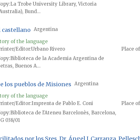
Copy
La Trobe University Library, Victoria
Australia), Bund...
l castellano
Argentina
tory of the language
rinter/Editor
Urbano Rivero
Place of
Copy
Biblioteca de la Academia Argentina de
etras, Buenos A...
de los pueblos de Misiones
Argentina
tory of the language
rinter/Editor
Imprenta de Pablo E. Coni
Place of
Copy
Biblioteca de l'Ateneu Barcelonès, Barcelona,
G 038/01
acilitados por los Sres. Dr. Ángel J. Carranza, Pell