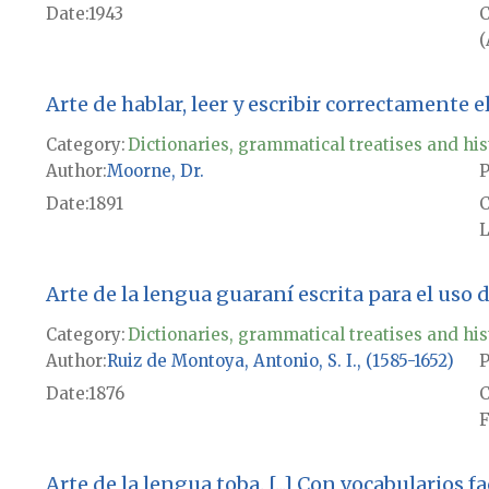
Date
1943
(
Arte de hablar, leer y escribir correctamente e
Category:
Dictionaries, grammatical treatises and his
Author
Moorne, Dr.
P
Date
1891
L
Arte de la lengua guaraní escrita para el uso 
Category:
Dictionaries, grammatical treatises and his
Author
Ruiz de Montoya, Antonio, S. I., (1585-1652)
P
Date
1876
F
Arte de la lengua toba. [...] Con vocabularios f