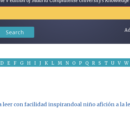
 in the V edition of Madrid Complutense University's Knowled
Ad
Search
D
E
F
G
H
I
J
K
L
M
N
O
P
Q
R
S
T
U
V
W
er con facilidad inspirandoal niño afición a la lect