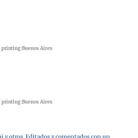
 printing
Buenos Aires
 printing
Buenos Aires
eschi y otros. Editados y comentados con un