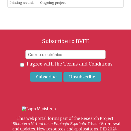
Printing records
Ongoing project
Subscribe to BVFE
I agree with the
Terms and Conditions
This web portal forms part of the Research Project:
“
Biblioteca Virtual de la Filología Española
. Phase V: renewal
and updates. New resources and applications. PID2024-