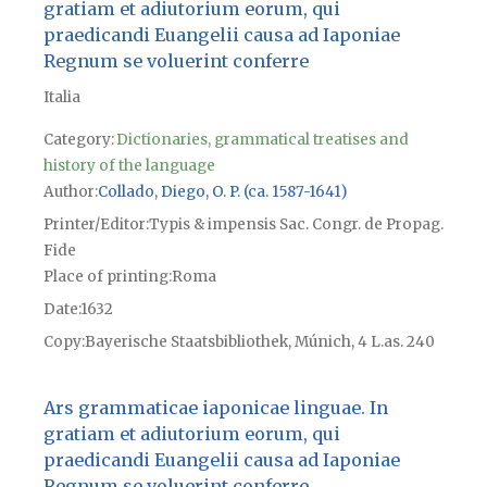
gratiam et adiutorium eorum, qui
praedicandi Euangelii causa ad Iaponiae
Regnum se voluerint conferre
Italia
Category:
Dictionaries, grammatical treatises and
history of the language
Author
Collado, Diego, O. P. (ca. 1587-1641)
Printer/Editor
Typis & impensis Sac. Congr. de Propag.
Fide
Place of printing
Roma
Date
1632
Copy
Bayerische Staatsbibliothek, Múnich, 4 L.as. 240
Ars grammaticae iaponicae linguae. In
gratiam et adiutorium eorum, qui
praedicandi Euangelii causa ad Iaponiae
Regnum se voluerint conferre