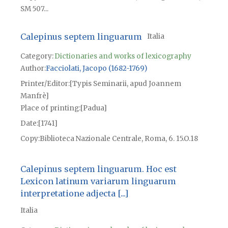
SM 507...
Calepinus septem linguarum
Italia
Category:
Dictionaries and works of lexicography
Author
Facciolati, Jacopo (1682-1769)
Printer/Editor
[Typis Seminarii, apud Joannem
Manfrè]
Place of printing
[Padua]
Date
[1741]
Copy
Biblioteca Nazionale Centrale, Roma, 6. 15.O.18
Calepinus septem linguarum. Hoc est
Lexicon latinum variarum linguarum
interpretatione adjecta [...]
Italia