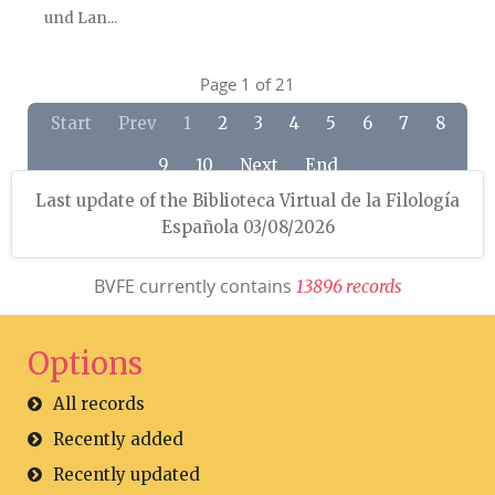
und Lan...
Page 1 of 21
Start
Prev
1
2
3
4
5
6
7
8
9
10
Next
End
Last update of the Biblioteca Virtual de la Filología
Española 03/08/2026
BVFE currently contains
1
3
8
9
6
r
e
c
o
r
d
s
Options
All records
Recently added
Recently updated