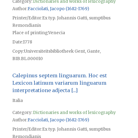
Category:
Dictionaries and works of lexicography
Author
Facciolati, Jacopo (1682-1769)
Printer/Editor
Ex typ. Johannis Gatti, sumptibus
Remondianis
Place of printing
Venecia
Date
1778
Copy
Universiteitsbibliotheek Gent, Gante,
BIB.BL.000010
Calepinus septem linguarum. Hoc est
Lexicon latinum variarum linguarum
interpretatione adjecta [...]
Italia
Category:
Dictionaries and works of lexicography
Author
Facciolati, Jacopo (1682-1769)
Printer/Editor
Ex typ. Johannis Gatti, sumptibus
Remondianis