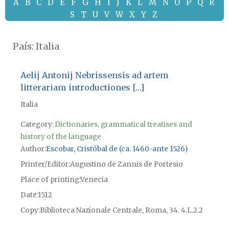
A
B
C
D
E
F
G
H
I
J
K
L
M
N
O
P
Q
R
S
T
U
V
W
X
Y
Z
País:
Italia
Aelij Antonij Nebrissensis ad artem
litterariam introductiones […]
Italia
Category:
Dictionaries, grammatical treatises and
history of the language
Author
Escobar, Cristóbal de (ca. 1460-ante 1526)
Printer/Editor
Augustino de Zannis de Portesio
Place of printing
Venecia
Date
1512
Copy
Biblioteca Nazionale Centrale, Roma, 34. 4.L.2.2