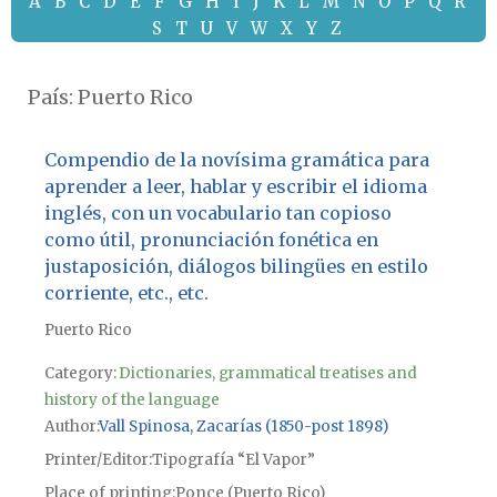
A
B
C
D
E
F
G
H
I
J
K
L
M
N
O
P
Q
R
S
T
U
V
W
X
Y
Z
País:
Puerto Rico
Compendio de la novísima gramática para
aprender a leer, hablar y escribir el idioma
inglés, con un vocabulario tan copioso
como útil, pronunciación fonética en
justaposición, diálogos bilingües en estilo
corriente, etc., etc.
Puerto Rico
Category:
Dictionaries, grammatical treatises and
history of the language
Author
Vall Spinosa, Zacarías (1850-post 1898)
Printer/Editor
Tipografía “El Vapor”
Place of printing
Ponce (Puerto Rico)