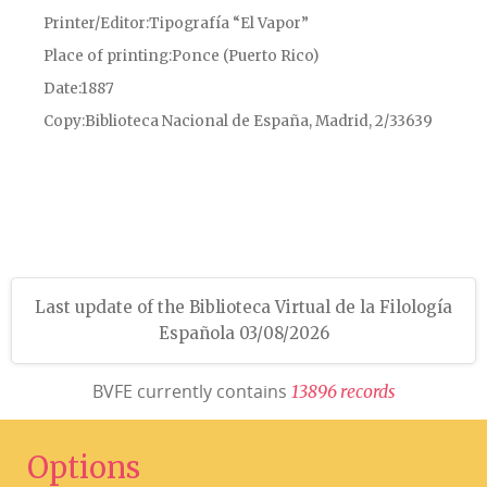
Printer/Editor
Tipografía “El Vapor”
Place of printing
Ponce (Puerto Rico)
Date
1887
Copy
Biblioteca Nacional de España, Madrid, 2/33639
Last update of the Biblioteca Virtual de la Filología
Española 03/08/2026
BVFE currently contains
1
3
8
9
6
r
e
c
o
r
d
s
Options