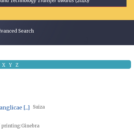
ge and Technology Transfer awards (2020)
vanced Search
X
Y
Z
glicae [...]
Suiza
 printing
Ginebra