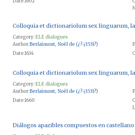
Date
1602
N
Colloquia et dictionariolum sex linguarum, latin
Category:
ELE dialogues
Author
Berlaimont, Noël de (¿?-¿1531?)
P
Date
1634
Colloquia et dictionariolum sex linguarum, latin
Category:
ELE dialogues
Author
Berlaimont, Noël de (¿?-¿1531?)
P
Date
1660
L
Diálogos apazibles compuestos en castellano