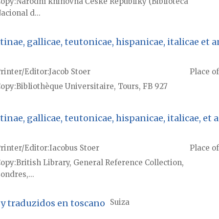
Copy
Národní knihovna České Republiky (Biblioteca
acional d...
ae, gallicae, teutonicae, hispanicae, italicae et ang
rinter/Editor
Jacob Stoer
Place of
Copy
Bibliothèque Universitaire, Tours, FB 927
ae, gallicae, teutonicae, hispanicae, italicae, et ang
rinter/Editor
Iacobus Stoer
Place of
Copy
British Library, General Reference Collection,
ondres,...
 y traduzidos en toscano
Suiza