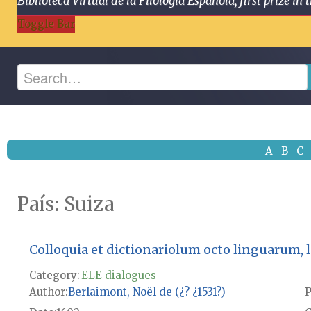
Biblioteca Virtual de la Filología Española, first prize
Toggle Bar
A
B
C
País:
Suiza
Colloquia et dictionariolum octo linguarum, lati
Category:
ELE dialogues
Author
Berlaimont, Noël de (¿?-¿1531?)
P