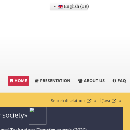
English (UK)
HOME
PRESENTATION
ABOUT US
FAQ
|
Search disclaimer
Java
r society»