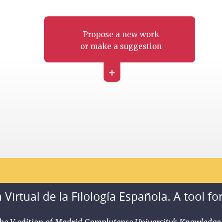
Propose a new work
or make a suggestion
+
 Virtual de la Filología Española. A tool fo