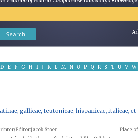
 in the V edition of Madrid Complutense University's Knowled
Ad
Search
D
E
F
G
H
I
J
K
L
M
N
O
P
Q
R
S
T
U
V
W
nae, gallicae, teutonicae, hispanicae, italicae, et an
rinter/Editor
Jacob Stoer
Place of