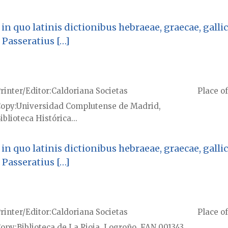
in quo latinis dictionibus hebraeae, graecae, gallic
 Passeratius […]
rinter/Editor
Caldoriana Societas
Place of
Copy
Universidad Complutense de Madrid,
iblioteca Histórica...
in quo latinis dictionibus hebraeae, graecae, gallic
 Passeratius […]
rinter/Editor
Caldoriana Societas
Place of
Copy
Biblioteca de La Rioja, Logroño, FAN 001343