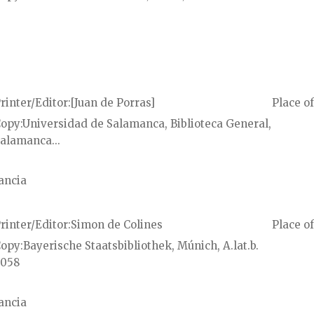
rinter/Editor
[Juan de Porras]
Place of
Copy
Universidad de Salamanca, Biblioteca General,
alamanca...
ancia
rinter/Editor
Simon de Colines
Place of
Copy
Bayerische Staatsbibliothek, Múnich, A.lat.b.
058
ancia