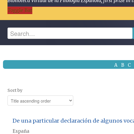
Biblioteca Virtual de la Filología Española, first prize
Toggle Bar
A
B
C
Sort by
De una particular declaración de algunos voca
España