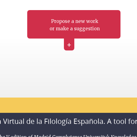
Propose a new work
or make a suggestion
+
 Virtual de la Filología Española. A tool fo