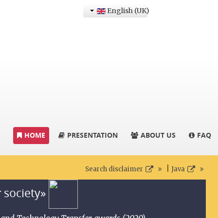
English (UK)
HOME
PRESENTATION
ABOUT US
FAQ
|
Search disclaimer
Java
r society»