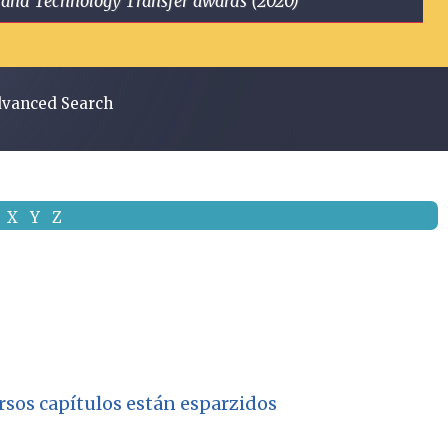
ge and Technology Transfer awards (2020)
vanced Search
X
Y
Z
ersos capítulos están esparzidos