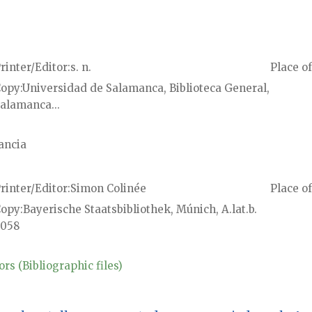
rinter/Editor
s. n.
Place of
Copy
Universidad de Salamanca, Biblioteca General,
alamanca...
ancia
rinter/Editor
Simon Colinée
Place of
Copy
Bayerische Staatsbibliothek, Múnich, A.lat.b.
058
rs (Bibliographic files)