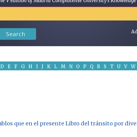
 in the V edition of Madrid Complutense University's Knowled
Ad
Search
D
E
F
G
H
I
J
K
L
M
N
O
P
Q
R
S
T
U
V
W
blos que en el presente Libro del tránsito por div