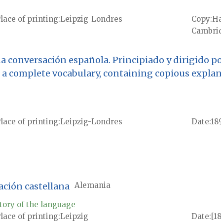
lace of printing
Leipzig-Londres
Copy
Ha
Cambrid
na conversación española. Principiado y dirigido p
th a complete vocabulary, containing copious exp
lace of printing
Leipzig-Londres
Date
18
ación castellana
Alemania
tory of the language
lace of printing
Leipzig
Date
[1