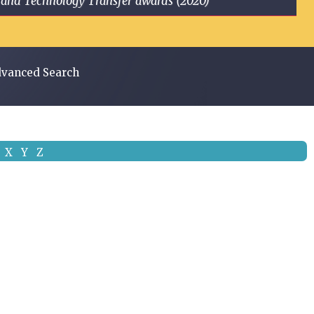
ge and Technology Transfer awards (2020)
vanced Search
X
Y
Z