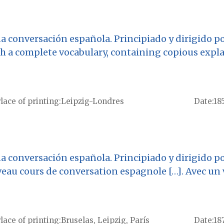
a conversación española. Principiado y dirigido por
ith a complete vocabulary, containing copious ex
lace of printing
Leipzig-Londres
Date
18
na conversación española. Principiado y dirigido p
eau cours de conversation espagnole […]. Avec un 
lace of printing
Bruselas, Leipzig, París
Date
18