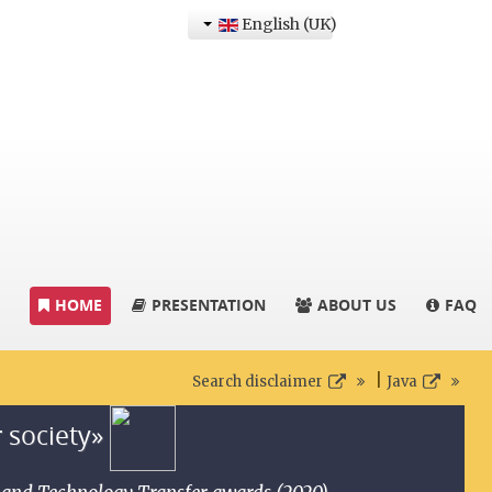
English (UK)
HOME
PRESENTATION
ABOUT US
FAQ
|
Search disclaimer
Java
r society»