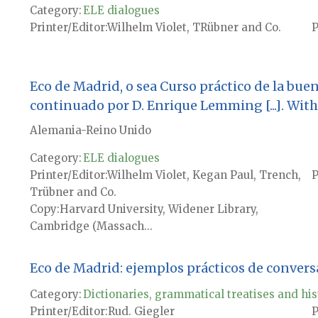
Category:
ELE dialogues
Printer/Editor
Wilhelm Violet, TRübner and Co.
P
Eco de Madrid, o sea Curso práctico de la bue
continuado por D. Enrique Lemming [...]. Wi
Alemania-Reino Unido
Category:
ELE dialogues
Printer/Editor
Wilhelm Violet, Kegan Paul, Trench,
P
Trübner and Co.
Copy
Harvard University, Widener Library,
Cambridge (Massach...
Eco de Madrid: ejemplos prácticos de convers
Category:
Dictionaries, grammatical treatises and his
Printer/Editor
Rud. Giegler
P