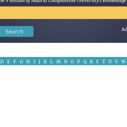
 in the V edition of Madrid Complutense University's Knowled
Ad
Search
D
E
F
G
H
I
J
K
L
M
N
O
P
Q
R
S
T
U
V
W