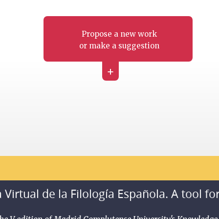
Propose a new work
or make a suggestion
+
 Virtual de la Filología Española. A tool fo