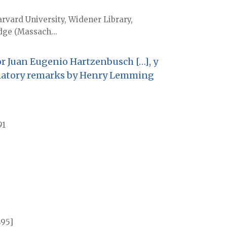
rvard University, Widener Library,
ge (Massach...
or Juan Eugenio Hartzenbusch […], y
lanatory remarks by Henry Lemming
91
895]