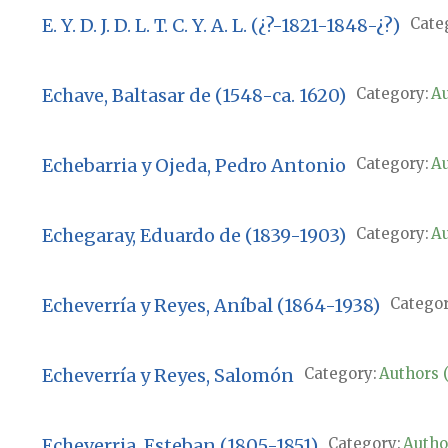
E. Y. D. J. D. L. T. C. Y. A. L. (¿?-1821-1848-¿?)
Cate
Echave, Baltasar de (1548-ca. 1620)
Category:
Au
Echebarria y Ojeda, Pedro Antonio
Category:
Au
Echegaray, Eduardo de (1839-1903)
Category:
Au
Echeverría y Reyes, Aníbal (1864-1938)
Categor
Echeverría y Reyes, Salomón
Category:
Authors (
Echeverria, Esteban (1805-1851)
Category:
Author