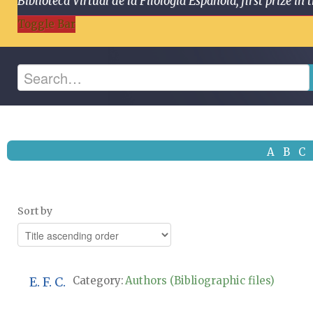
Biblioteca Virtual de la Filología Española, first prize
Toggle Bar
A
B
C
Sort by
E. F. C.
Category:
Authors (Bibliographic files)