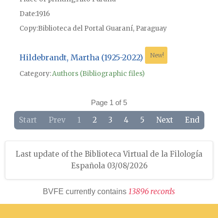
Date
1916
Copy
Biblioteca del Portal Guaraní, Paraguay
New!
Hildebrandt, Martha (1925-2022)
Category:
Authors (Bibliographic files)
Page 1 of 5
Start
Prev
1
2
3
4
5
Next
End
Last update of the Biblioteca Virtual de la Filología
Española 03/08/2026
1
3
8
9
6
r
e
c
o
r
d
s
BVFE currently contains