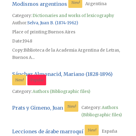
New!
Modismos argentinos
Argentina
Category:
Dictionaries and works of lexicography
Author
Selva, Juan B. (1874-1962)
Place of printing
Buenos Aires
Date
1948
Copy
Biblioteca de la Academia Argentina de Letras,
Buenos A...
Sánchez Almonacid, Mariano (1828-1896)
New!
Popular
Category:
Authors (Bibliographic files)
New!
Prats y Gimeno, Juan
Category:
Authors
(Bibliographic files)
New!
Lecciones de árabe marroquí
España