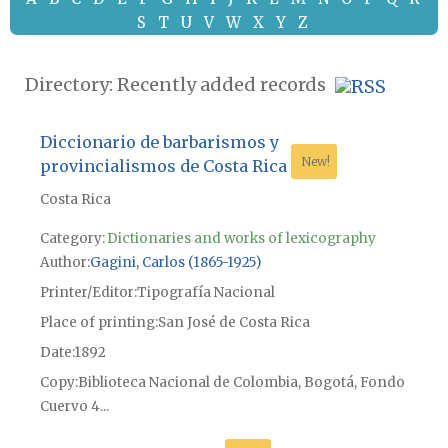
S
T
U
V
W
X
Y
Z
Directory: Recently added records
Diccionario de barbarismos y
New!
provincialismos de Costa Rica
Costa Rica
Category:
Dictionaries and works of lexicography
Author
Gagini, Carlos (1865-1925)
Printer/Editor
Tipografía Nacional
Place of printing
San José de Costa Rica
Date
1892
Copy
Biblioteca Nacional de Colombia, Bogotá, Fondo
Cuervo 4...