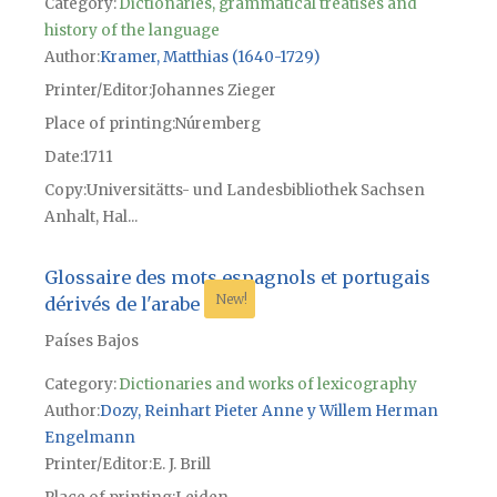
Category:
Dictionaries, grammatical treatises and
history of the language
Author
Kramer, Matthias (1640-1729)
Printer/Editor
Johannes Zieger
Place of printing
Núremberg
Date
1711
Copy
Universitätts- und Landesbibliothek Sachsen
Anhalt, Hal...
Glossaire des mots espagnols et portugais
New!
dérivés de l'arabe
Países Bajos
Category:
Dictionaries and works of lexicography
Author
Dozy, Reinhart Pieter Anne y Willem Herman
Engelmann
Printer/Editor
E. J. Brill