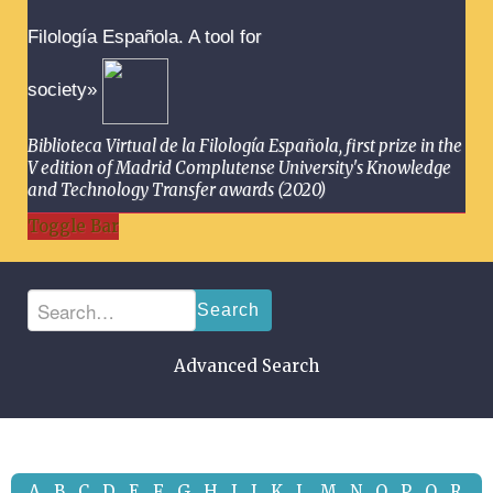
Filología Española. A tool for
society»
Biblioteca Virtual de la Filología Española, first prize in the
V edition of Madrid Complutense University's Knowledge
and Technology Transfer awards (2020)
Toggle Bar
Search
Advanced Search
A
B
C
D
E
F
G
H
I
J
K
L
M
N
O
P
Q
R