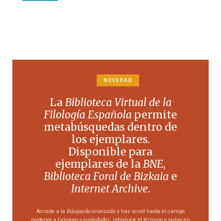
NOVEDAD
La
Biblioteca Virtual de la
Filología Española
permite
metabúsquedas dentro de
los ejemplares.
Disponible para
ejemplares de la
BNE
,
Biblioteca Foral de Bizkaia
e
Internet Archive
.
Búsqueda avanzada
Accede a la
y haz scroll hasta el campo
Lenguas y variedades
posterior a
. Introduce el término y pulsa en