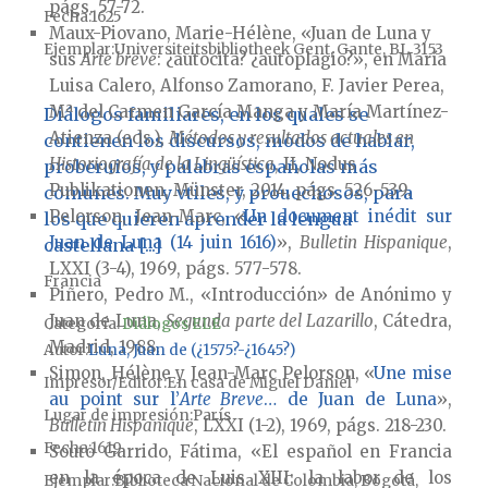
págs. 57-72.
Fecha
1625
Maux-Piovano, Marie-Hélène, «Juan de Luna y
Ejemplar
Universiteitsbibliotheek Gent, Gante, BL 3153
sus
Arte breve
: ¿autocita? ¿autoplagio?
»,
en María
Luisa Calero, Alfonso Zamorano, F. Javier Perea,
Mª del Carmen García Manga y María Martínez-
Diálogos familiares, en los quales se
Atienza (eds.),
Métodos y resultados actuales en
contienen los discursos, modos de hablar,
Historiografía de la Lingüística
, II, Nodus
proberuios, y palabras españolas más
Publikationen, Münster, 2014, págs. 526-539.
comunes. Muy vtiles, y prouechosos, para
Pelorson, Jean-Marc, «
Un document inédit sur
los que quieren aprender la lengua
Juan de Luna (14 juin 1616)
»,
Bulletin Hispanique
,
castellana [...]
LXXI (3-4), 1969, págs. 577-578.
Francia
Piñero, Pedro M., «Introducción» de Anónimo y
Juan de Luna,
Segunda parte del Lazarillo
, Cátedra,
Categoría:
Diálogos ELE
Madrid, 1988.
Autor
Luna, Juan de (¿1575?-¿1645?)
Simon, Hélène y Jean-Marc Pelorson, «
Une mise
Impresor/Editor
En casa de Miguel Daniel
au point sur l’
Arte Breve
… de Juan de Luna
»,
Lugar de impresión
París
Bulletin Hispanique
, LXXI (1-2), 1969, págs. 218-230.
Fecha
1619
Souto Garrido, Fátima, «El español en Francia
en la época de Luis XIII: la labor de los
Ejemplar
Biblioteca Nacional de Colombia, Bogotá,