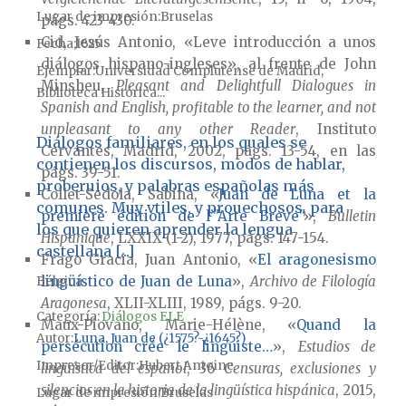
Lugar de impresión
Bruselas
págs. 423-430.
Cid, Jesús Antonio, «Leve introducción a unos
Fecha
1625
diálogos hispano-ingleses», al frente de John
Ejemplar
Universidad Complutense de Madrid,
Minsheu,
Pleasant and Delightfull Dialogues in
Biblioteca Histórica...
Spanish and English, profitable to the learner, and not
unpleasant to any other Reader
, Instituto
Diálogos familiares, en los quales se
Cervantes, Madrid, 2002, págs. 13-54, en las
contienen los discursos, modos de hablar,
págs. 39-51.
proberuios, y palabras españolas más
Collet-Sedola, Sabina, «
Juan de Luna et la
comunes. Muy vtiles, y prouechosos, para
première édition de l’"Arte Breve"
»,
Bulletin
los que quieren aprender la lengua
Hispanique
, LXXIX (1-2), 1977, págs. 147-154.
castellana [...]
Frago Gracia, Juan Antonio, «
El aragonesismo
lingüístico de Juan de Luna
»,
Archivo de Filología
Bélgica
Aragonesa
, XLII-XLIII, 1989, págs. 9-20.
Categoría:
Diálogos ELE
Maux-Piovano, Marie-Hélène, «
Quand la
Autor
Luna, Juan de (¿1575?-¿1645?)
persécution crée le linguiste…
»,
Estudios de
Impresor/Editor
Hubert Antoine
lingüística del español
, 36
Censuras, exclusiones y
silencios en la historia de la lingüística hispánica
, 2015,
Lugar de impresión
Bruselas