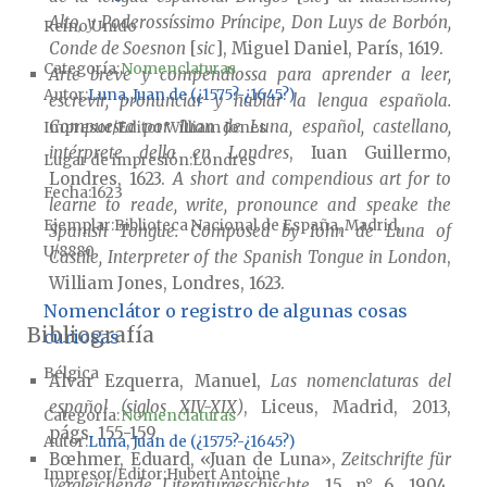
Alto, y Poderossíssimo Príncipe, Don Luys de Borbón,
Reino Unido
Conde de Soesnon
[
sic
], Miguel Daniel, París, 1619.
Categoría:
Nomenclaturas
Arte breve y compendiossa para aprender a leer,
Autor
Luna, Juan de (¿1575?-¿1645?)
escrevir, pronunciar y hablar la lengua española.
Compuesta por Iuan de Luna, español, castellano,
Impresor/Editor
William Jones
intérprete della en Londres
, Iuan Guillermo,
Lugar de impresión
Londres
Londres, 1623.
A short and compendious art for to
Fecha
1623
learne to reade, write, pronounce and speake the
Ejemplar
Biblioteca Nacional de España, Madrid,
Spanish Tongue. Composed by Iohn de Luna of
U/8880
Castile, Interpreter of the Spanish Tongue in London
,
William Jones, Londres, 1623.
Nomenclátor o registro de algunas cosas
Bibliografía
curiosas
Bélgica
Alvar Ezquerra, Manuel,
Las nomenclaturas del
español (siglos XIV-XIX)
, Liceus, Madrid, 2013,
Categoría:
Nomenclaturas
págs. 155-159.
Autor
Luna, Juan de (¿1575?-¿1645?)
Bœhmer, Eduard, «Juan de Luna»,
Zeitschrifte für
Impresor/Editor
Hubert Antoine
Vergleichende Literaturgeschischte
, 15, n° 6, 1904,