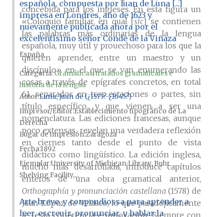
española, compuesta por Iuan de Luna [...]
concebida para los ingleses. En esta figura un
impresa en Londres, año de 1623 y
«Coloquio familiar, en qual [
sic
] se contienen
nuevamente publicada ahora por el
las palabras más ordinarias de la lengua
excelentísimo señor Conde de la Viñaza
española, muy útil y prouechoso para los que la
España
quieren aprender, entre un maestro y un
discípulo» en el que se van enumerando las
Categoría:
Gramáticas, tratados gramaticales e
cosas a través de epígrafes concretos, en total
historia de la lengua
61, separados en tres estaciones o partes, sin
Autor
Luna, Juan de (¿1575?-¿1645?)
título específico, y que vienen a ser una
Impresor/Editor
Establecimiento tipográfico de La
nomenclatura. Las ediciones francesas, aunque
Derecha
poco extensas, revelan una verdadera reflexión
Lugar de impresión
Zaragoza
en ciernes tanto desde el punto de vista
Fecha
1892
didáctico como lingüístico. La edición inglesa,
Ejemplar
University of Michigan Library, Buhr
mucho más desarrollada, introduce capítulos
Shelving Facility,...
enteros de una obra gramatical anterior,
Orthographía y pronunciación castellana
(1578) de
Arte breve, y conpendiossa para aprender a
Juan López de Velasco, lo que paradójicamente
leer, escreuir, pronunciar, y hablar la
le resta coherencia e innovación. Siempre con