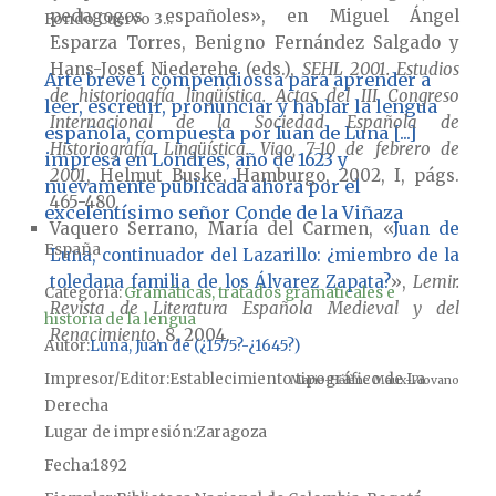
pedagogos españoles», en Miguel Ángel
Fondo Cuervo 3...
Esparza Torres, Benigno Fernández Salgado y
Hans-Josef Niederehe (eds.),
SEHL 2001. Estudios
Arte breve i compendiossa para aprender a
de historiogafía lingüística. Actas del III Congreso
leer, escreuir, pronunciar y hablar la lengua
Internacional de la Sociedad Española de
española, compuesta por Iuan de Luna [...]
Historiografía Lingüística. Vigo, 7-10 de febrero de
impresa en Londres, año de 1623 y
2001
, Helmut Buske, Hamburgo, 2002, I, págs.
nuevamente publicada ahora por el
465-480.
excelentísimo señor Conde de la Viñaza
Vaquero Serrano, María del Carmen, «
Juan de
España
Luna, continuador del Lazarillo: ¿miembro de la
toledana familia de los Álvarez Zapata?
»,
Lemir.
Categoría:
Gramáticas, tratados gramaticales e
Revista de Literatura Española Medieval y del
historia de la lengua
Renacimiento
, 8, 2004.
Autor
Luna, Juan de (¿1575?-¿1645?)
Impresor/Editor
Establecimiento tipográfico de La
Marie-Hélène Maux-Piovano
Derecha
Lugar de impresión
Zaragoza
Fecha
1892