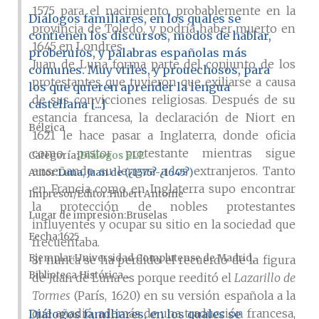
1575 para el nacimiento, probablemente en la
Diálogos familiares, en los quales se
provincia de Toledo, y podría haber muerto en
contienen los discursos, modos de hablar,
1645 en Londres.
proberuios, y palabras españolas más
Juan de Luna forma parte del conjunto de los
comunes. Muy vtiles, y prouechosos, para
protestantes que tuvieron que exiliarse a causa
los que quieren aprender la lengua
de sus convicciones religiosas. Después de su
castellana [...]
estancia francesa, la declaración de Niort en
Bélgica
1621 le hace pasar a Inglaterra, donde oficia
como pastor protestante mientras sigue
Categoría:
Diálogos ELE
enseñando su lengua a los extranjeros. Tanto
Autor
Luna, Juan de (¿1575?-¿1645?)
en Francia como en Inglaterra supo encontrar
Impresor/Editor
Hubert Antoine
la protección de nobles protestantes
Lugar de impresión
Bruselas
influyentes y ocupar su sitio en la sociedad que
Fecha
1625
frecuentaba.
Ejemplar
Universidad Complutense de Madrid,
Si nunca se ha perdido el recuerdo de la figura
Biblioteca Histórica...
de Juan de Luna es porque reeditó el
Lazarillo de
Tormes
(París, 1620) en su versión española a la
que añadió, además de una traducción francesa,
Diálogos familiares, en los quales se