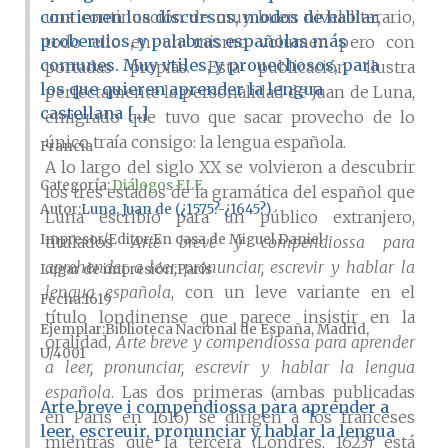
contienen los discursos, modos de hablar,
una continuación de muy buen nivel literario,
proberuios, y palabras españolas más
todo ello en un mismo volumen pero con
comunes. Muy vtiles, y prouechosos, para
portadas propias. Esta publicación ilustra
los que quieren aprender la lengua
perfectamente la personalidad de Juan de Luna,
castellana [...]
emigrado que tuvo que sacar provecho de lo
único traía consigo: la lengua española.
Francia
A lo largo del siglo XX se volvieron a descubrir
Categoría:
Diálogos ELE
los tres estados de la gramática del español que
Autor
Luna, Juan de (¿1575?-¿1645?)
Luna escribió para un público extranjero,
Impresor/Editor
En casa de Miguel Daniel
titulados
Arte breve y compendiossa para
aprehender a leer, pronunciar, escrevir y hablar la
Lugar de impresión
París
lengua española
, con un leve variante en el
Fecha
1619
título londinense que parece insistir en la
Ejemplar
Biblioteca Nacional de España, Madrid,
oralidad,
Arte breve y compendiossa para aprender
U/4001
a leer, pronunciar, escrevir y hablar la lengua
española
. Las dos primeras (ambas publicadas
Arte breve i compendiossa para aprender a
en París en 1616) se dirigen a los franceses
leer, escreuir, pronunciar y hablar la lengua
mientras que la tercera (Londres, 1623) está