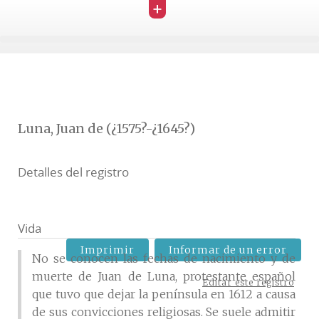
+
Luna, Juan de (¿1575?-¿1645?)
Detalles del registro
Vida
Imprimir
Informar de un error
No se conocen las fechas de nacimiento y de
muerte de Juan de Luna, protestante español
Editar este registro
que tuvo que dejar la península en 1612 a causa
de sus convicciones religiosas. Se suele admitir