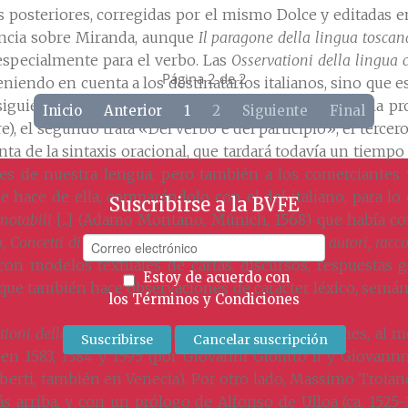
nes posteriores, corregidas por el mismo Dolce y editadas e
encia sobre Miranda, aunque
Il paragone della lingua toscan
 especialmente para el verbo. Las
Osservationi della lingua 
Página 2 de 2
iendo en cuenta a los destinatarios italianos, sino que es 
siguiendo la división tradicional, el primero es «Della pr
Inicio
Anterior
1
2
Siguiente
Final
, el segundo trata «Del verbo e del participio», el tercero
ta de la sintaxis oracional, que tardará todavía un tiempo
tes de nuestra lengua, pero también a los comerciantes
se hace de ella, comparándolo con el del italiano, para lo 
Suscribirse a la BVFE
 notabili
[...] (Adamo Montano, Múnich, 1568) que había c
o,
Concetti di Hieronimo Garimberto et altri degni autori, racco
a con modelos textuales de cartas, discursos, respuestas 
Estoy de acuerdo con
que también hace observaciones de carácter léxico, semánt
los
Términos y Condiciones
tioni della lingua castigliana
, tuvo otras impresiones, al 
n 1583, 1584 y 1595 (por Giovanni Giolitto II y Giovannn
erti, también en Venecia). Por otro lado, Massimo Troia
ás arriba, y con un prólogo de Alfonso de Ulloa (ca. 152