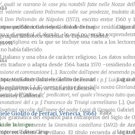
quali se narrano le cose piu notabili fatte nelle Nozze dello
alia
el valente cavaliero Polisman colle sue prodezze, tradotta 
el
Don Polismán de Nápoles
(1572), escrito entre 1560 y 
tras producciones suyas, ciudad en la que residía Miran
mpresor/Editor
Gabriele Giolito de Ferrari
Lugar d
no y el español, el alemán –lo cual no resulta sorprendente
jemplar
Biblioteca Nacional de España, Madrid,
ua castigliana
en la que se incluye una carta a los lector
/8991
 no había fallecido.
italiano y una obra de carácter religioso. Los datos sob
alia
quien traduce o adapta desde 1564 hasta 1570 –residiendo
fessione et communione
[…].
Raccolte dall'opere del reverendo p
mpresor/Editor
Gabriele Giolito de Ferrari
Lugar d
 1564;
Memoriale della vita del christiano del r. p. f. Luigi di Gr
lla perfettione
[...].
E' questo il primo fiore della nostra Ghirland
jemplar
University of California Libraries,
ranata dell'Ordine de' predicatori, nel quale s'insegna tutto que
erkeley (Californi...
notationi del r. p. f. Francesco da Triuigi carmelitano
[...].
Que
orationi raccolte dall'opere del padre Luigi di Granata
, Gabriel
iele Giolito de Ferrari, Venecia, 1566)
Italia
jor gramática del español para extranjeros del Siglo de 
ia de la lengua
ración tuvo presente la
Gramática castellana
(1492) de Ant
mpresor/Editor
Cleup
Lugar d
ido en cuenta al sevillano. El título recuerda al de Lu