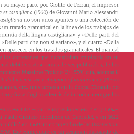
n su mayor parte por Giolito de Ferrari, el impresor
a et castigliana
(1560) de Giovanni Mario Alessandri
castigliana
no son unos apuntes o una colección de
un tratado gramatical en la línea de los trabajos de
onuntia della lingua castigliana» y «Delle parti del
 «Delle parti che non si variano», y el cuarto «Della
 en aparecer en los tratados gramaticales. El manual
 y los cortesanos que necesitaban emplearla en su
cual debió servirse, antes de ser publicados, de los
ompuesto Massimo Troiano (¿?-1570); cita, además
Il
lti da lui per scrivere et ragionar familiarmente
(Pietro
galantes, etc., muy famosa en la época. Miranda no
ico y fraseológico, además de introducir entgre los
menos en 1567 –con reimpresiones en 1585 y 1594–,
i Paolo Giolitto, herederos de Gabriele), y en 1622
no publicó en 1569 un compendio de las
Osservationi
5-1570). Ese compendio es un resumen dialogado de