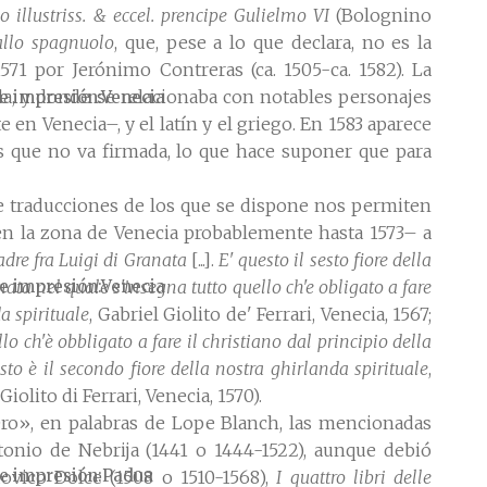
 illustriss. & eccel. prencipe Gulielmo VI
(Bolognino
dallo spagnuolo
, que, pese a lo que declara, no es la
1571 por Jerónimo Contreras (ca. 1505-ca. 1582). La
da, y donde se relacionaba con notables personajes
e impresión
Venecia
 en Venecia–, y el latín y el griego. En 1583 aparece
es que no va firmada, lo que hace suponer que para
re traducciones de los que se dispone nos permiten
 en la zona de Venecia probablemente hasta 1573– a
adre fra Luigi di Granata
[...].
E' questo il sesto fiore della
e impresión
Venecia
anata nel quale s'insegna tutto quello ch'e obligato a fare
a spirituale
, Gabriel Giolito de' Ferrari, Venecia, 1567;
llo ch'è obbligato a fare il christiano dal principio della
sto è il secondo fiore della nostra ghirlanda spirituale
,
 Giolito di Ferrari, Venecia, 1570).
Oro», en palabras de Lope Blanch, las mencionadas
onio de Nebrija (1441 o 1444-1522), aunque debió
e impresión
Padua
dovico Dolce (1508 o 1510-1568),
I quattro libri delle