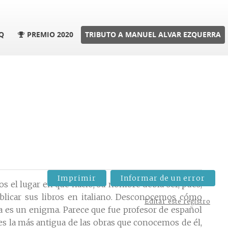
Q
PREMIO 2020
TRIBUTO A MANUEL ALVAR EZQUERRA
Imprimir
Informar de un error
 el lugar en que nació; su nombre debía ser, pues,
blicar sus libros en italiano. Desconocemos cómo
Editar este registro
ia es un enigma. Parece que fue profesor de español
 es la más antigua de las obras que conocemos de él,