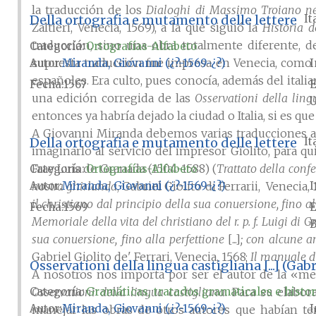
la traducción de los
Dialoghi di Massimo Troiano ne' 
Della ortografia e mutamento delle lettere
It
Zaltieri, Venecia, 1569), a la que siguió la
Historia d
traducción, sino una obra totalmente diferente, d
Categoría:
Ortografías-Alfabeto
supuesta traducción fue impresa en Venecia, como o
Autor
Miranda, Giovanni (¿?-1569-¿?)
I
españoles. Era culto, pues conocía, además del italia
Fecha
1567
E
una edición corregida de las
Osservationi della ling
U
entonces ya habría dejado la ciudad o Italia, si es que
A Giovanni Miranda debemos varias traducciones al 
Della ortografia e mutamento delle lettere
It
imaginarlo al servicio del impresor Giolito, para 
Fray Luis de Granada (1504-1588) (
Trattato della con
Categoría:
Ortografías-Alfabeto
Autor
Miranda, Giovanni (¿?-1569-¿?)
I
nostra ghirlanda
, Gabriel Giolito di Ferrarii, Venecia,
il christiano dal principio della sua conuersione, fino a
Fecha
1569
E
Memoriale della vita del christiano del r. p. f. Luigi di G
B
sua conuersione, fino alla perfettione
[...]
; con alcune an
Gabriel Giolito de' Ferrari, Venecia, 1568;
Il manuale d'
Osservationi della lingua castigliana [...] (Gabr
A nosotros nos importa por ser el autor de la «me
Categoría:
Gramáticas, tratados gramaticales e histor
Osservationi della lingua castigliana
. Para su elabo
Autor
Miranda, Giovanni (¿?-1569-¿?)
I
manejar las obras de otros autores que habían ten