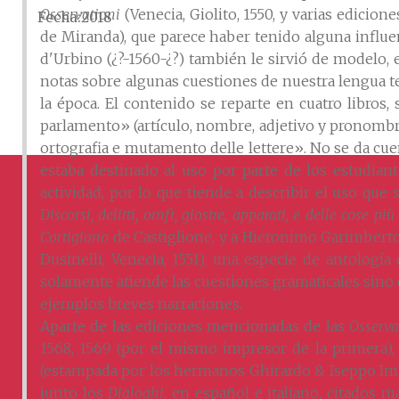
Osservationi
(Venecia, Giolito, 1550, y varias edicio
Fecha
2018
de Miranda), que parece haber tenido alguna influ
d'Urbino (¿?-1560-¿?) también le sirvió de modelo,
notas sobre algunas cuestiones de nuestra lengua ten
la época. El contenido se reparte en cuatro libros, 
parlamento» (artículo, nombre, adjetivo y pronombre)
ortografia e mutamento delle lettere». No se da cuen
estaba destinado al uso por parte de los estudian
actividad, por lo que tiende a describir el uso que 
Discorsi, delitti, omfì, giostre, apparati, e delle cose più
Cortigiano
de Castiglione, y a Hieronimo Garimbert
Dusinelli, Venecia, 1551), una especie de antologí
solamente atiende las cuestiones gramaticales sino 
ejemplos breves narraciones.
Aparte de las ediciones mencionadas de las
Osserva
1568, 1569 (por el mismo impresor de la primera), e
(estampada por los hermanos Ghirardo & Iseppo Imb
junto los
Dialoghi
, en español e italiano
,
citados m