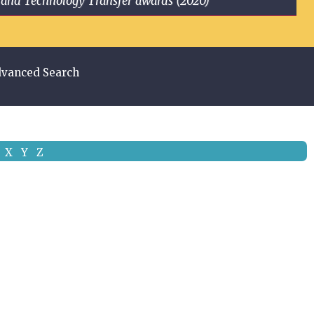
ge and Technology Transfer awards (2020)
vanced Search
X
Y
Z