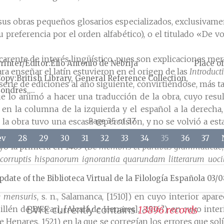
us obras pequeños glosarios especializados, exclusivamen
su preferencia por el orden alfabético), o el titulado «De 
carente de interés lingüístico, pues son explicaciones me
rinter/Editor
Elio Antonio de Nebrija
Place of
ra enseñar el latín estuvieron en el origen de las
Introduct
Copy
British Library, General Reference Collection,
rie de ediciones al año siguiente, convirtiéndose, más ta
ondres,...
que lo animó a hacer una traducción de la obra, cuyo resu
ín en la columna de la izquierda y el español a la derec
Page 35 of 37
 la obra tuvo una escasa repercusión, y no se volvió a est
alquier otra disciplina. Fue así cómo, poco a poco, iba pro
ev
28
29
30
31
32
33
34
35
36
37
yó la primera en 1485 (
De membris et partibus grammaticae
corruptis hispanorum ignorantia quarundam litterarum uoci
], Salamanca, 1503), la tercera es de 1506 (
De peregrinarum d
pdate of the Biblioteca Virtual de la Filología Española 03/
solo se sabe el título y año de lectura); la quinta en 1508 (
D
 mensuris
, s. n., Salamanca, [1510]) en cuyo interior apa
BVFE currently contains
illén de Brocar], [Alcalá de Henares], ¿1516?), en cuyo inte
1
3
8
9
6
r
e
c
o
r
d
s
 de Henares, 1521) en la que se corregían los errores que s