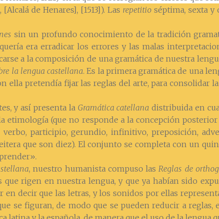
 [Alcalá de Henares], [1513]). Las
repetitio
séptima, sexta y 
ones
sin un profundo conocimiento de la tradición gramatic
 quería era erradicar los errores y las malas interpretacio
icarse a la composición de una gramática de nuestra lengu
re la lengua castellana
. Es la primera gramática de una le
 ella pretendía fijar las reglas del arte, para consolidar l
es, y así presenta la
Gramática catellana
distribuida en cuat
e la etimología (que no responde a la concepción posterior
verbo, participio, gerundio, infinitivo, preposición, adv
reitera que son diez). El conjunto se completa con un quin
eprender».
stellana
, nuestro humanista compuso las
Reglas de orthog
os que rigen en nuestra lengua, y que ya habían sido exp
 en decir que las letras, y los sonidos por ellas represen
que se figuran, de modo que se pueden reducir a reglas, es
 latina y la española, de manera que el uso de la lengua qu