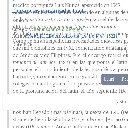
médico portugués Luis Nunes, aparecida en 1545.
Elegancias romancadas [sic]
Además, el nebrisense fue poniendo en algunas de s
de la
Repetitio sexta. De mensuris
(en la cual declara 
España
último, de
In cosmographiae libros introductorium
.
Category:
Renaissance dialogues
También puso alguna lista más en otras obras, pero 
Author
Nebrija, Elio Antonio de (1441 o 1444-1522)
P
Como se ha anticipado, las necesidades didácticas pa
Date
1576
que mil ejemplares en 1481, comenzando una larga se
L
de América y de Filipinas. Fue el encargo real el 
romance al latín
(ca. 1487), en las que ponía el lat
personas el conocimiento de la lengua clásica, pero
barbarie, y no solamente en la gramática, sino en cu
Start
Pr
colegas, lo cual le granjeó no pocas enemistades. Le
de la pronunciación del latín, al año siguiente (
De 
ampliada en
De vi ac potestate litterarum
, [Juan Gysser
Last u
la cuarta en 1507 (
De etimologia dictionis
, de la que 
nos han llegado unas páginas); la sexta de 1510 (
De
siguiente llegó la séptima (
De ponderibus
, [Arnao Gu
octava (
De numeris
, Arnao Guillén de Brocar, Alcalá