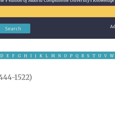
 in the V edition of Madrid Complutense University's Knowled
Ad
Search
D
E
F
G
H
I
J
K
L
M
N
O
P
Q
R
S
T
U
V
W
1444-1522)