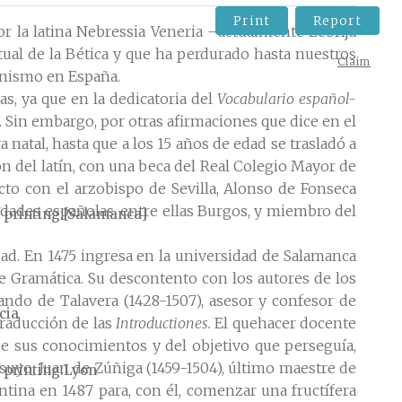
Print
Report
r la latina Nebressia Veneria –actualmente Lebrija
ual de la Bética y que ha perdurado hasta nuestros
Claim
manismo en España.
s, ya que en la dedicatoria del
Vocabulario español-
. Sin embargo, por otras afirmaciones que dice en el
natal, hasta que a los 15 años de edad se trasladó a
ón del latín, con una beca del Real Colegio Mayor de
to con el arzobispo de Sevilla, Alonso de Fonseca
iudades españolas, entre ellas Burgos, y miembro del
 printing
[Salamanca]
dad. En 1475 ingresa en la universidad de Salamanca
e Gramática. Su descontento con los autores de los
nando de Talavera (1428-1507), asesor y confesor de
cia
traducción de las
Introductiones.
El quehacer docente
e sus conocimientos y del objetivo que perseguía,
uyo, Juan de Zúñiga (1459-1504), último maestre de
 printing
Lyon
ntina en 1487 para, con él, comenzar una fructífera