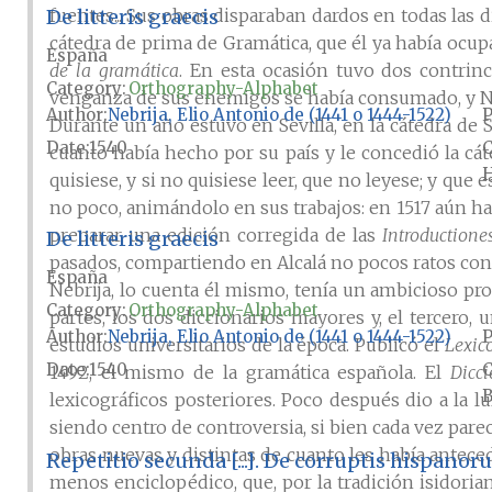
De litteris graecis
fuentes... Sus obras disparaban dardos en todas las
cátedra de prima de Gramática, que él ya había ocu
España
de la gramática
. En esta ocasión tuvo dos contrinca
Category:
Orthography-Alphabet
venganza de sus enemigos se había consumado, y Ne
Author
Nebrija, Elio Antonio de (1441 o 1444-1522)
P
Durante un año estuvo en Sevilla, en la cátedra de 
Date
1540
cuanto había hecho por su país y le concedió la cát
H
quisiese, y si no quisiese leer, que no leyese; y qu
no poco, animándolo en sus trabajos: en 1517 aún hab
preparar una edición corregida de las
Introductione
De litteris graecis
pasados, compartiendo en Alcalá no pocos ratos con s
España
Nebrija, lo cuenta él mismo, tenía un ambicioso proy
Category:
Orthography-Alphabet
partes, los dos diccionarios mayores y, el tercero
Author
Nebrija, Elio Antonio de (1441 o 1444-1522)
P
estudios universitarios de la época. Publicó el
Lexic
Date
1540
1492, el mismo de la gramática española. El
Dicci
B
lexicográficos posteriores. Poco después dio a la l
siendo centro de controversia, si bien cada vez par
obras nuevas y distintas de cuanto les había antece
Repetitio secunda [...]. De corruptis hispan
menos enciclopédico, que, por la tradición isidorian