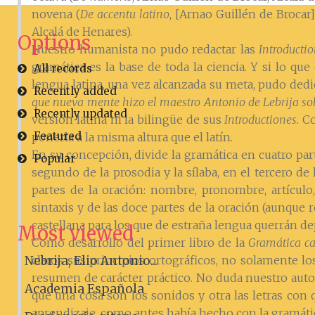
novena (
De accentu latino
, [Arnao Guillén de Brocar],
Alcalá de Henares).
Options
Nuestro humanista no pudo redactar las
Introducti
gramática es la base de toda la ciencia. Y si lo que
All records
lengua latina, una vez alcanzada su meta, pudo ded
Recently added
que nueva mente hizo el maestro Antonio de Lebrija sob
Recently updated
versión latina ni la bilingüe de sus
Introductiones.
Con
Featured
ponerla a la misma altura que el latín.
En su concepción, divide la gramática en cuatro part
Popular
segundo de la prosodia y la sílaba, en el tercero d
partes de la oración: nombre, pronombre, artículo, 
sintaxis y de las doce partes de la oración (aunque 
castellana para los que de estraña lengua querrán d
Most viewed
Como desarrollo del primer libro de la
Gramática ca
Nebrija, Elio Antonio...
claros sus principios ortográficos, no solamente l
resumen de carácter práctico. No duda nuestro autor
Academia Española
que una cosa son los sonidos y otra las letras con 
aprendizaje, como antes había hecho con la gramática