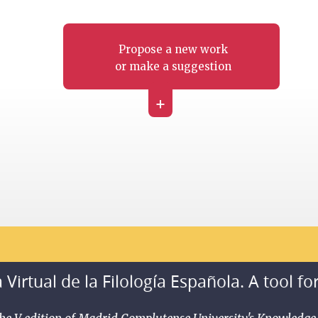
Propose a new work
or make a suggestion
+
 Virtual de la Filología Española. A tool fo