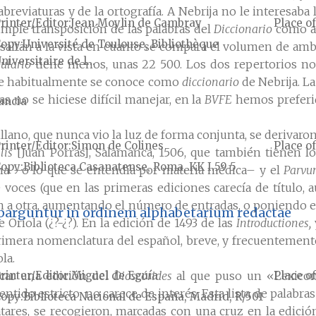
abreviaturas y de la ortografía. A Nebrija no le interesaba
rinter/Editor
Jean Moylin de Cambray
Place of
mple transposición de las palabras del
Diccionario
como af
Copy
Université de Toulouse, Bibliothèque
 saltan a la vista en cuanto se compara el volumen de amb
niversitaire de l...
ulario
tiene menos, unas 22 500. Los dos repertorios no
 que habitualmente se conoce como
diccionario
de Nebrija. La
 no se hiciese difícil manejar, en la
BVFE
hemos preferid
ancia
llano, que nunca vio la luz de forma conjunta, se derivaron
rinter/Editor
Simon de Colines
Place of
lis
[Juan Porras], Salamanca, 1506, que también tienen l
Copy
Biblioteca Casanatense, Roma, KK I.59 5
ina –o lo que se entendía por materia médica– y el
Parvu
oces (que en las primeras ediciones carecía de título, 
 a otra, aumentando el número de entradas, o poniendo eq
 sparguntur in ordinem alphabetarium redactae
 Oriola (¿?-¿?). En la edición de 1493 de las
Introductiones,
imera nomenclatura del español, breve, y frecuentemente
la.
rinter/Editor
Miguel de Eguía
Place of
icar una edición del
Dioscórides
al que puso un «Lexico
entido estricto, no carece de interés. Esta lista de palabr
Copy
Biblioteca Nacional de España, Madrid, R/501
atares, se recogieron, marcadas con una cruz en la edici