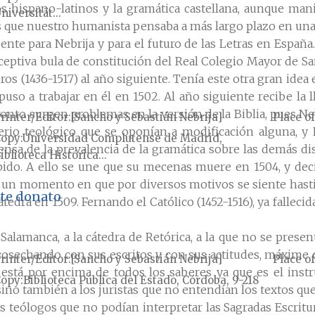
ios hispano-latinos y la gramática castellana, aunque ma
niversität...
s que nuestro humanista pensaba a más largo plazo en una
nte para Nebrija y para el futuro de las Letras en España.
receptiva bula de constitución del Real Colegio Mayor de S
s (1436-1517) al año siguiente. Tenía este otra gran idea e
puso a trabajar en él en 1502. Al año siguiente recibe la
ronto surgen problemas en la versión de la Biblia, pues Nebri
rinter/Editor
[Sancho y Sebastián Nebrija]
Place of
erio teológico que se oponían a modificación alguna, y 
Copy
Universidad Complutense de Madrid,
fensa de la prevalencia de la gramática sobre las demás di
iblioteca Histórica...
do. A ello se une que su mecenas muere en 1504, y decid
 un momento en que por diversos motivos se siente hasti
ate donato
átedra en 1509. Fernando el Católico (1452-1516), ya fallecid
n Salamanca, a la cátedra de Retórica, a la que no se pre
 cosechando con sus escritos y con sus actitudes, máxime
rinter/Editor
[Sancho y Sebastián Nebrija]
Place of
 está por encima de todos los saberes ya que es el ins
Copy
Biblioteca Pública del Estado, Córdoba, 9-218
ino también a los juristas que no entendían los textos que
s teólogos que no podían interpretar las Sagradas Escritur