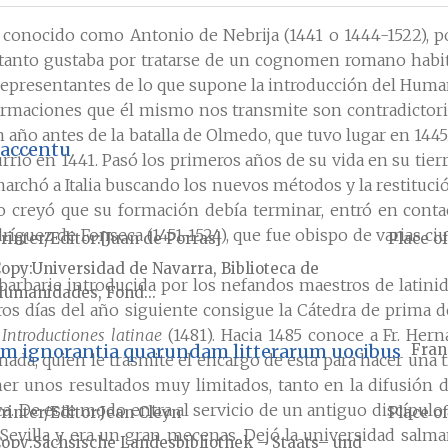
conocido como Antonio de Nebrija (1441 o 1444-1522), po
él tanto gustaba por tratarse de un cognomen romano habit
s representantes de lo que supone la introducción del Hu
formaciones que él mismo nos transmite son contradictoria
año antes de la batalla de Olmedo, que tuvo lugar en 1445
 accentu
ó en 1441. Pasó los primeros años de su vida en su tierra 
marchó a Italia buscando los nuevos métodos y la restituci
creyó que su formación debía terminar, entró en contac
dríguez de Fonseca (1451-1524), que fue obispo de varias c
rinter/Editor
[Juan de Porras]
Place of
Copy
Universidad de Navarra, Biblioteca de
barbarie introducida por los nefandos maestros de latini
umanidades, Fond...
ros días del año siguiente consigue la Cátedra de prima d
s
Introductiones latinae
(1481). Hacia 1485 conoce a Fr. Her
orum ignorantia quarundam litterarum uocibus
Fran
anada, quien le trasmite el encargo de esta para hacer una 
r unos resultados muy limitados, tanto en la difusión d
 De este modo entra al servicio de un antiguo discípulo s
rinter/Editor
Jean Cleyn
Place of
 Sevilla y era un gran mecenas. Dejó la universidad salma
Copy
Sächsische Landesbibliothek – Staats– und