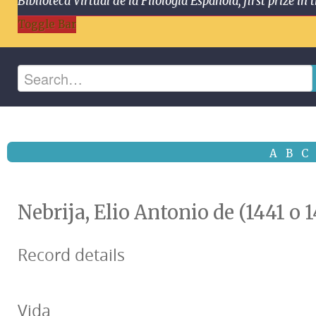
Biblioteca Virtual de la Filología Española, first prize
Toggle Bar
A
B
C
Nebrija, Elio Antonio de (1441 o 
Record details
Vida