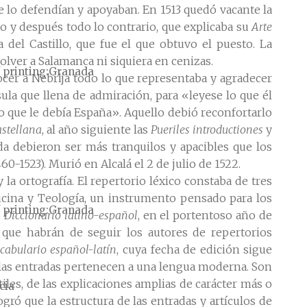
ue lo defendían y apoyaban. En 1513 quedó vacante la
o y después todo lo contrario, que explicaba su
Arte
a del Castillo, que fue el que obtuvo el puesto. La
ver a Salamanca ni siquiera en cenizas.
 printing
Granada
ocer a Nebrija todo lo que representaba y agradecer
ula que llena de admiración, para «leyese lo que él
 lo que le debía España». Aquello debió reconfortarlo
astellana
, al año siguiente las
Pueriles introductiones
y
da debieron ser más tranquilos y apacibles que los
-1523). Murió en Alcalá el 2 de julio de 1522.
 la ortografía. El repertorio léxico constaba de tres
dicina y Teología, un instrumento pensado para los
 printing
Granada
o
Diccionario latino-español
, en el portentoso año de
 que habrán de seguir los autores de repertorios
cabulario español-latín
, cuya fecha de edición sigue
ue las entradas pertenecen a una lengua moderna. Son
les, de las explicaciones amplias de carácter más o
cia
ogró que la estructura de las entradas y artículos de