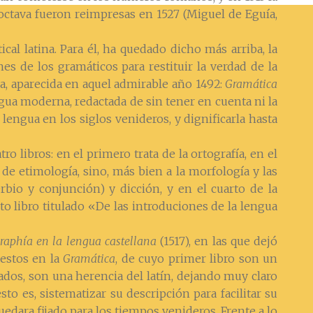
octava fueron reimpresas en 1527 (Miguel de Eguía,
al latina. Para él, ha quedado dicho más arriba, la
nes de los gramáticos para restituir la verdad de la
a, aparecida en aquel admirable año 1492:
Gramática
ngua moderna, redactada de sin tener en cuenta ni la
a lengua en los siglos venideros, y dignificarla hasta
ro libros: en el primero trata de la ortografía, en el
 de etimología, sino, más bien a la morfología y las
erbio y conjunción) y dicción, y en el cuarto de la
to libro titulado «De las introduciones de la lengua
raphía en la lengua castellana
(1517), en las que dejó
uestos en la
Gramática
, de cuyo primer libro son un
tados, son una herencia del latín, dejando muy claro
to es, sistematizar su descripción para facilitar su
edara fijado para los tiempos venideros. Frente a lo