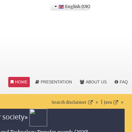
English (UK)
HOME
PRESENTATION
ABOUT US
FAQ
|
Search disclaimer
Java
r society»