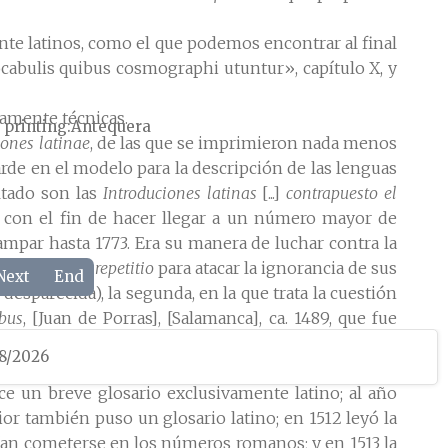
te latinos, como el que podemos encontrar al final
vocabulis quibus cosmographi utuntur», capítulo X, y
ramente técnicas.
 printing
Antequera
iones latinae
, de las que se imprimieron nada menos
rde en el modelo para la descripción de las lenguas
ltado son las
Introduciones latinas
[...]
contrapuesto el
ha, con el fin de hacer llegar a un número mayor de
ampar hasta 1773. Era su manera de luchar contra la
nunciando las
repetitio
para atacar la ignorancia de sus
Next
End
, desparecida), la segunda, en la que trata la cuestión
bus
, [Juan de Porras], [Salamanca], ca. 1489, que fue
ictionum accentu
, [Juan de Porras], [Salamanca], 1506),
08/2026
e analogia hoc est proportione
, de la que únicamente
rece un breve glosario exclusivamente latino; al año
rior también puso un glosario latino; en 1512 leyó la
olían cometerse en los números romanos; y en 1513 la