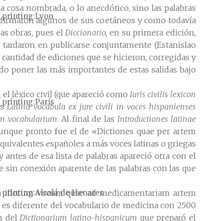
 la cosa nombrada, o lo anecdótico, sino las palabras
 printing
Lyon
irmaron algunos de sus coetáneos y como todavía
as obras, pues el
Diccionario,
en su primera edición,
 tardaron en publicarse conjuntamente (Estanislao
 cantidad de ediciones que se hicieron, corregidas y
o poner las más importantes de estas salidas bajo
 el léxico civil (que apareció como
Iuris civilis lexicon
 printing
París
os
Latina vocabula ex jure civili in voces hispanienses
m vocabularium
. Al final de las
Introductiones latinae
aunque pronto fue el de «Dictiones quae per artem
uivalentes españoles a más voces latinas o griegas
y antes de esa lista de palabras apareció otra con el
 sin conexión aparente de las palabras con las que
 printing
Alcalá de Henares
n illorum vocum quae ad medicamentariam artem
as es diferente del vocabulario de medicina con 2500
ón del
Dictionarium latino-hispanicum
que preparó el