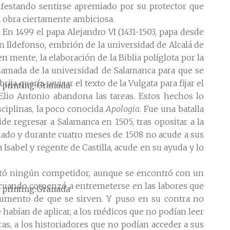
nifestando sentirse apremiado por su protector que
 obra ciertamente ambiciosa.
 En 1499 el papa Alejandro VI (1431-1503, papa desde
an Ildefonso, embrión de la universidad de Alcalá de
n mente, la elaboración de la Biblia políglota por la
 llamada de la universidad de Salamanca para que se
ja quería revisar el texto de la Vulgata para fijar el
 printing
Granada
Elio Antonio abandona las tareas. Estos hechos lo
sciplinas, la poco conocida
Apologia
. Fue una batalla
e regresar a Salamanca en 1505, tras opositar a la
ado y durante cuatro meses de 1508 no acude a sus
a Isabel y regente de Castilla, acude en su ayuda y lo
sentó ningún competidor, aunque se encontró con un
 cuando comenzó a entremeterse en las labores que
 printing
Granada
trumento de que se sirven. Y puso en su contra no
 habían de aplicar, a los médicos que no podían leer
as, a los historiadores que no podían acceder a sus