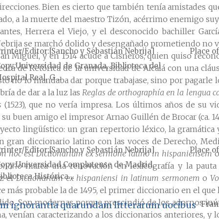
 direcciones. Bien es cierto que también tenía amistades q
pado, a la muerte del maestro Tizón, acérrimo enemigo suy
ntes, Herrera el Viejo, y el desconocido bachiller Garcí
brija se marchó dolido y desengañado prometiendo no vol
rinter/Editor
[Sancho y Sebastián Nebrija]
Place of
San Miguel, y en 1514 acude a Cisneros, quien quiso recon
Copy
Universidad de Granada, Biblioteca del
edra de Retórica de la universidad de Alcalá con una cláus
ospital Real, G...
e esto no lo mandaba dar porque trabajase, sino por pagarle
ría de dar a la luz las
Reglas de orthographía en la lengua c
s
(1523), que no vería impresa. Los últimos años de su vi
u buen amigo el impresor Arnao Guillén de Brocar (ca. 1460
ecto lingüístico: un gran repertorio léxico, la gramática y
, un gran diccionario latino con las voces de Derecho, Me
rinter/Editor
[Sancho y Sebastián Nebrija]
Place of
on hoc est Dictionarium ex sermone latino in hispaniensem
Copy
Universidad Complutense de Madrid,
onario
marca una renovación en lexicografía y la pauta
iblioteca Histórica...
uz el
Dictionarium ex hispaniensi in latinum sermonem
o
Vo
ece más probable la de 1495, el primer diccionario en el q
dido. Son modernas porque prescindió de los adornos inúti
orum ignorantia quarundam litterarum uocibus
Fran
a, venían caracterizando a los diccionarios anteriores, y l