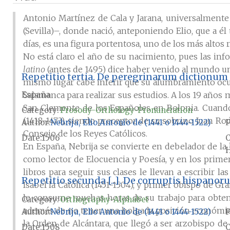
Antonio Martínez de Cala y Jarana, universalmente 
(Sevilla)–, donde nació, anteponiendo Elio, que a 
días, es una figura portentosa, uno de los más alto
No está claro el año de su nacimiento, pues las in
latino
(antes de 1495) dice haber venido al mundo un 
Repetitio tertia. De peregrinarum dictionum
mismo lugar cabe inferir que su alumbramiento ocurri
España
Salamanca para realizar sus estudios. A los 19 años 
San Clemente de los Españoles en Bolonia. Cuando 
Category:
Prosody-Orthology-Pronunciation
(1418-1473), siendo preceptor de su sobrino Juan Ro
Author
Nebrija, Elio Antonio de (1441 o 1444-1522)
P
Consejo de los Reyes Católicos.
Date
1506
En España, Nebrija se convierte en debelador de la 
H
como lector de Elocuencia y Poesía, y en los prime
libros para seguir sus clases le llevan a escribir la
Repetitio secunda [...]. De corruptis hispan
Isabel la Católica (1451-1504), y primer obispo de Gr
le consume muchas horas de su trabajo para obtene
Category:
Orthography-Alphabet
además de no tener una holgada posición económica.
Author
Nebrija, Elio Antonio de (1441 o 1444-1522)
P
la Orden de Alcántara, que llegó a ser arzobispo de
Date
1508