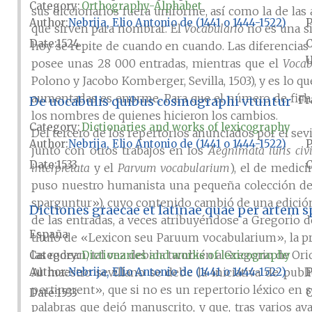
Category:
Orthography-Alphabet
sus diccionarios fuera uniforme, así como la de las 
Author
Nebrija, Elio Antonio de (1441 o 1444-1522)
P
que sirven para nombrar. El
Vocabulario
no es una si
Date
1524
hoy se repite de cuando en cuando. Las diferencias
U
posee unas 28 000 entradas, mientras que el
Vocab
Polono y Jacobo Komberger, Sevilla, 1503), y es lo
aumentadas es enorme. Para que el número de fichas
De uocabulis quibus cosmographi vtuntur
Fr
los nombres de quienes hicieron los cambios.
Category:
Dictionaries and works of lexicography
Del tercero de los repertorios anunciados por el sevi
Author
Nebrija, Elio Antonio de (1441 o 1444-1522)
P
junto con otros trabajos en los
Aegnimata iuris civi
Date
1533
interpretata
y el
Parvum vocabularium
), el de medic
puso nuestro humanista una pequeña colección de v
sparguntur»), cuyo contenido cambió de una edición
Dictiones graecae et latinae quae per artem
de las entradas, a veces atribuyéndose a Gregorio de
España
título de «Lexicon seu Paruum vocabularium», la pr
las rodean, tal vez debida también a Gregorio de Orio
Category:
Dictionaries and works of lexicography
Author
Nebrija, Elio Antonio de (1441 o 1444-1522)
P
Al maestro sevillano se debe la iniciativa de publ
pertinerent», que si no es un repertorio léxico en s
Date
1533
palabras que dejó manuscrito, y que, tras varios av