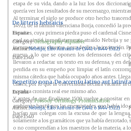
etapa de su vida, dando a la luz los dos diccionar
U
quería ver los resultados de su mecenazgo, mientra
Al terminar el siglo se produce otro hecho trascende
De litteris hebraicis
1492), de la familia valenciana Borja, concedió la p
Henares, cuya primera piedra puso el cardenal Cisnero
España
cual se sintió inmediatamente atraído Nebrija y se 
Category:
Orthography-Alphabet
incorpore a su claustro, pero declina la invitación. P
Author
Nebrija, Elio Antonio de (1441 o 1444-1522)
P
nuevo, a lo que se oponen los defensores del crit
Date
1540
llevaron a redactar un texto en su defensa, y en de
B
perdida en su empeño por limpiar el latín corrompi
misma cátedra que había ocupado años antes. Llega
Repetitio nona. De accentu latino aut latinit
clases, por lo que la Universidad declara vacante la c
nombra cronista real ese mismo año.
España
Y antes de que finalizase 1509 vuelve a opositar e
Category:
Prosody-Orthology-Pronunciation
ambiente hostil por las enemistades que había ido
Author
Nebrija, Elio Antonio de (1441 o 1444-1522)
P
hacían sus colegas con la excusa de que la lengua
Date
1540
solamente a los gramáticos que ya había derrotado, s
o no comprendían a los maestros de la materia, a lo