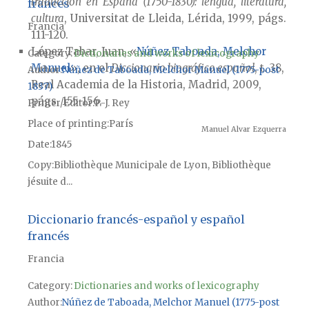
traducción en España (1750-1830): lengua, literatura,
francés
cultura
, Universitat de Lleida, Lérida, 1999, págs.
Francia
111-120.
López Tabar, Juan, «
Núñez Taboada, Melchor
Category:
Dictionaries and works of lexicography
Manuel
», en el
Diccionario biográfico español
, t. 38,
Author
Núñez de Taboada, Melchor Manuel (1775-post
Real Academia de la Historia, Madrid, 2009,
1837)
págs. 155-156.
Printer/Editor
P.-J. Rey
Place of printing
París
Manuel Alvar Ezquerra
Date
1845
Copy
Bibliothèque Municipale de Lyon, Bibliothèque
jésuite d...
Diccionario francés-español y español
francés
Francia
Category:
Dictionaries and works of lexicography
Author
Núñez de Taboada, Melchor Manuel (1775-post