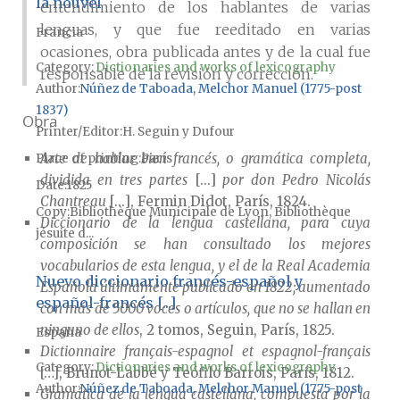
la nouvel
entendimiento de los hablantes de varias
lenguas, y que fue reeditado en varias
Francia
ocasiones, obra publicada antes y de la cual fue
Category:
Dictionaries and works of lexicography
responsable de la revisión y corrección.
Author
Núñez de Taboada, Melchor Manuel (1775-post
1837)
Obra
Printer/Editor
H. Seguin y Dufour
Arte de hablar bien francés, o gramática completa,
Place of printing
París
dividida en tres partes
[...]
por don Pedro Nicolás
Date
1825
Chantreau
[...], Fermin Didot, París, 1824.
Copy
Bibliothèque Municipale de Lyon, Bibliothèque
Diccionario de la lengua castellana, para cuya
jésuite d...
composición se han consultado los mejores
vocabularios de esta lengua, y el de la Real Academia
Nuevo diccionario francés-español y
Española últimamente publicado en 1822; aumentado
español-francés [...]
con más de 5000 voces o artículos, que no se hallan en
ninguno de ellos
, 2 tomos, Seguin, París, 1825.
España
Dictionnaire français-espagnol et espagnol-français
Category:
Dictionaries and works of lexicography
[…], Brunot-Labbé y Teófilo Barrois, París, 1812.
Author
Núñez de Taboada, Melchor Manuel (1775-post
Gramática de la lengua castellana, compuesta por la