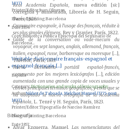
1837)
Real Academia Española
, nueva editión [
sic
]
Printer/Editor
Juan Oliveres
corregida y aumentada, Librería de H. Seguin,
París, 1826.
Place of printing
Barcelona
Grammaire espagnole, à l’usage des français, réduite à
Date
1854
ses plus simples élémens
, Rey y Gravier, París, 1822.
Copy
Biblioteca Pública Episcopal del Seminario de
Guide de la conversation ou vade-mecum du
Barcelona...
voyageur, en sept langues, anglais, allemand, français,
italien, espagnol, russe, barbaresque ou moresque
[…],
Véritable dictionnaire français-espagnol et
Thiériot, París, 1833.
espagnol-français [...]
Nuevo diccionario portátil español-francés,
compuesto por los mejores lexicógrafos
[...]
, edición
España
aumentada con una grande copia de voces usuales y
Category:
Dictionaries and works of lexicography
con los principales términos geográficos, y en la que se
Author
Núñez de Taboada, Melchor Manuel (1775-post
ha adoptado la nueva ortografía de la Academia
1837)
Española
, L. Tenré y H. Seguin, París, 1823.
Printer/Editor
Tipografía de Narciso Ramírez
Bibliografía
Place of printing
Barcelona
Date
1857
Alvar Ezquerra, Manuel,
Las nomenclaturas del