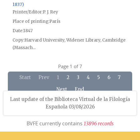
1837)
Printer/Editor
P. J. Rey
Place of printing
París
Date
1847
Copy
Harvard University, Widener Library, Cambridge
(Massach...
Page 1 of 7
Start
Prev
1
2
3
4
5
6
7
Next
End
Last update of the Biblioteca Virtual de la Filología
Española 03/08/2026
BVFE currently contains
1
3
8
9
6
r
e
c
o
r
d
s