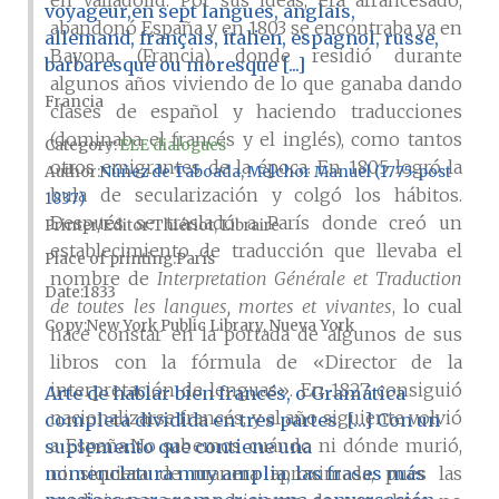
en Valladolid. Por sus ideas, era afrancesado,
voyageur,en sept langues, anglais,
abandonó España y en 1803 se encontraba ya en
allemand, français, italien, espagnol, russe,
Bayona (Francia), donde residió durante
barbaresque ou moresque [...]
algunos años viviendo de lo que ganaba dando
Francia
clases de español y haciendo traducciones
(dominaba el francés y el inglés), como tantos
Category:
ELE dialogues
otros emigrantes de la época. En 1805 logró la
Author
Núñez de Taboada, Melchor Manuel (1775-post
bula de secularización y colgó los hábitos.
1837)
Después se trasladó a París donde creó un
Printer/Editor
Thiériot, Libraire
establecimiento de traducción que llevaba el
Place of printing
París
nombre de
Interpretation Générale et Traduction
Date
1833
de toutes les langues, mortes et vivantes
, lo cual
Copy
New York Public Library, Nueva York
hace constar en la portada de algunos de sus
libros con la fórmula de «Director de la
interpretación de lenguas». En 1827 consiguió
Arte de hablar bien francés, o Gramática
nacionalizarse francés, y al año siguiente volvió
completa dividida en tres partes. […] Con un
a España.No sabemos cuándo ni dónde murió,
suplemento que contiene una
nomenclatura muy amplia, las frases más
ni siquiera de manera aproximada, pues las