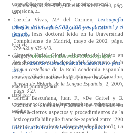
Copy
Biblioteca de Catalunya, Depósito General,
español (siglos XIV-XIX)
, Liceus, Madrid, 2013, pág.
Barcelona, 2...
458.
Cazorla Vivas, Mª del Carmen,
Lexicografía
bilingüe de los siglos XVIII y XIX con el español y el
Diccionario francés-español y español
francés
, tesis doctoral leída en la Universidad
francés
Complutense de Madrid, mayo de 2002, págs.
Francia
379-421 y 435-443.
Clavería Nadal, Gloria, «Historia del léxico en
Category:
Dictionaries and works of lexicography
los diccionarios: la deuda del
Diccionario de la
Author
Núñez de Taboada, Melchor Manuel (1775-post
lengua castellana
de la Real Academia Española
1837)
con los diccionarios de M. Núñez de Taboada»,
Printer/Editor
A. Bobée e Hingray-Rey et Gravier
Revista de Historia de la Lengua Española
, 2, 2007,
Place of printing
París
págs. 3-27.
Date
1827
García Bascuñana, Juan F., «De Gattel y B.
Copy
New York Public Library, Stephen A. Schwarzman
Cormon a Capmany y Núñez de Taboada: en
Building...
torno a ciertos aspectos y procedimientos de la
lexicografía bilingüe francés-español entre 1790
y 1812», en Mariano Lafarga Maduell (coord.),
La
Diccionario francés-español y español