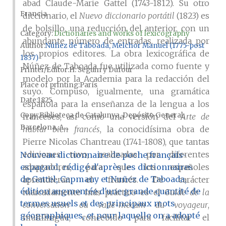
abad Claude-Marie Gattel (1743-1812). Su otro
Francia
diccionario, el
Nuevo diccionario portátil
(1823) es
de bolsillo, una reducción del anterior, con un
Category:
Dictionaries and works of lexicography
abundante número de entradas, realizada por
Author
Núñez de Taboada, Melchor Manuel (1775-post
los propios editores. La obra lexicográfica de
1837)
Núñez de Taboada fue utilizada como fuente y
Printer/Editor
H. Seguin y Dufour
modelo por la Academia para la redacción del
Place of printing
París
suyo. Compuso, igualmente, una gramática
Date
1825
española para la enseñanza de la lengua a los
Copy
Biblioteca de Catalunya, Depósito General,
franceses, así como una versión del
Arte de
Barcelona, A...
hablar bien francés
, la conocidísima obra de
Pierre Nicolas Chantreau (1741-1808), que tantas
ediciones tuvo, realizadas por diferentes
Nouveau dictionnaire de poche français-
espagnol, rédigé d'après les dictionnaires
adaptadores, para que los españoles
de Gattel, Capmany et Nuñez de Taboada,
aprendieran el francés. De carácter
édition augmentée d'une grande quantité de
marcadamente más práctico es el
Guide de la
termes usuels et des principaux mots
conversation ou vade-mecum du voyageur
,
géographiques, et pour laquelle on a adopté
multilingüe, concebido para facilitar el