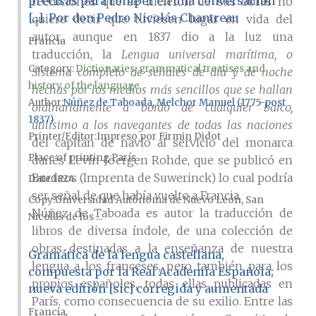
precisas para romper en una conversación
reediciones que se hicieron de sus obras no
[...]. Por don Pedro Nicolás Chantreau
quiere decir que tuviesen lugar en vida del
autor, aunque en 1837 dio a la luz una
Francia
traducción, la
Lengua universal marítima, o
Category:
Dictionaries, grammatical treatises and
Sistema completo de señales de día y de noche
history of the language
hechas por los medios más sencillos que se hallan
Author
Núñez de Taboada, Melchor Manuel (1775-post
ordinariamente a bordo de cualquier barco,
1837)
utilísimo a los navegantes de todas las naciones
Printer/Editor
Impreso por Firmin Didot
del capitán de navío al servicio del monarca
Place of printing
París
danés Levin-Joergen Rohde, que se publicó en
Burdeos (Imprenta de Suwerinck) lo cual podría
Date
1824
ser señal de que había vuelto a Francia.
Copy
Universidad Autónoma de Nuevo León, San
Núñez de Taboada es autor la traducción de
Nicolás de los ...
libros de diversa índole, de una colección de
obras destinadas a la enseñanza de nuestra
Gramática de la lengua castellana,
lengua a los franceses, pero también para los
compuesta por la Real Academia Española;
propios españoles, todas ellas publicadas en
nueva editión [sic] corregida y aumentada
París, como consecuencia de su exilio. Entre las
Francia