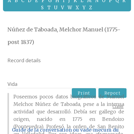
A
B
C
D
E
F
G
H
I
J
K
L
M
N
O
P
Q
R
S
T
U
V
W
X
Y
Z
Núñez de Taboada, Melchor Manuel (1775-
post 1837)
Record details
Vida
Print
Report
Poseemos pocos datos biográficos de Manuel
Melchor Núñez de Taboada, pese a la intensa
Claim
actividad que desarrolló. Debía ser gallego de
origen, nacido en 1775 en Bendoiro
(Pontevedra). Profesó la orden de San Benito
Guide de la conversation ou vade-mecum du