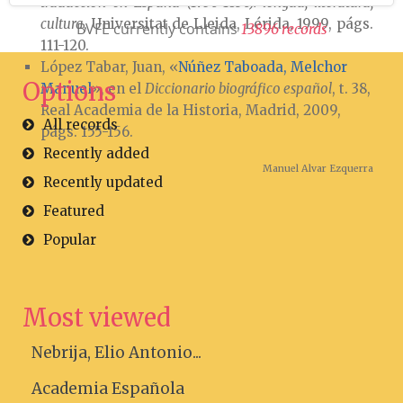
traducción en España (1750-1830): lengua, literatura,
cultura
, Universitat de Lleida, Lérida, 1999, págs.
BVFE currently contains
1
3
8
9
6
r
e
c
o
r
d
s
111-120.
López Tabar, Juan, «
Núñez Taboada, Melchor
Options
Manuel
», en el
Diccionario biográfico español
, t. 38,
Real Academia de la Historia, Madrid, 2009,
All records
págs. 155-156.
Recently added
Manuel Alvar Ezquerra
Recently updated
Featured
Popular
Most viewed
Nebrija, Elio Antonio...
Academia Española