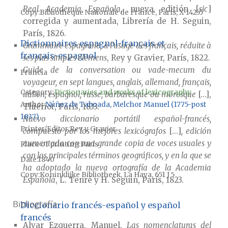
Real Academia Española
, nueva editión [
sic
]
Copy
Bibliothèque Nationale de France, París, X-14255
corregida y aumentada, Librería de H. Seguin,
París, 1826.
Dictionnaires espagnol-français et
Grammaire espagnole, à l’usage des français, réduite à
français-espagnol
ses plus simples élémens
, Rey y Gravier, París, 1822.
Guide de la conversation ou vade-mecum du
Francia
voyageur, en sept langues, anglais, allemand, français,
Category:
Dictionaries and works of lexicography
italien, espagnol, russe, barbaresque ou moresque
[…],
Author
Núñez de Taboada, Melchor Manuel (1775-post
Thiériot, París, 1833.
1837)
Nuevo diccionario portátil español-francés,
Printer/Editor
Rey y Gravier
compuesto por los mejores lexicógrafos
[...]
, edición
aumentada con una grande copia de voces usuales y
Place of printing
París
con los principales términos geográficos, y en la que se
Date
1840
ha adoptado la nueva ortografía de la Academia
Copy
Koninklijke Bibliotheek, La Haya, 651 J 5
Española
, L. Tenré y H. Seguin, París, 1823.
Bibliografía
Diccionario francés-español y español
francés
Alvar Ezquerra, Manuel,
Las nomenclaturas del