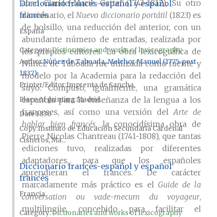
abad Claude-Marie Gattel (1743-1812). Su otro
Diccionario francés-español y español
francés
diccionario, el
Nuevo diccionario portátil
(1823) es
de bolsillo, una reducción del anterior, con un
España
abundante número de entradas, realizada por
Category:
Dictionaries and works of lexicography
los propios editores. La obra lexicográfica de
Author
Núñez de Taboada, Melchor Manuel (1775-post
Núñez de Taboada fue utilizada como fuente y
1837)
modelo por la Academia para la redacción del
Printer/Editor
Imprenta de Sancha
suyo. Compuso, igualmente, una gramática
española para la enseñanza de la lengua a los
Place of printing
Madrid
franceses, así como una versión del
Arte de
Date
1830
hablar bien francés
, la conocidísima obra de
Copy
Instituto de Educación Secundaria Cardenal
Pierre Nicolas Chantreau (1741-1808), que tantas
Cisneros, Ma...
ediciones tuvo, realizadas por diferentes
adaptadores, para que los españoles
Diccionario francés-español y español
aprendieran el francés. De carácter
francés
marcadamente más práctico es el
Guide de la
Francia
conversation ou vade-mecum du voyageur
,
multilingüe, concebido para facilitar el
Category:
Dictionaries and works of lexicography