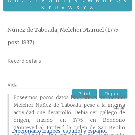
A
B
C
D
E
F
G
H
I
J
K
L
M
N
O
P
Q
R
S
T
U
V
W
X
Y
Z
Núñez de Taboada, Melchor Manuel (1775-
post 1837)
Record details
Vida
Print
Report
Poseemos pocos datos biográficos de Manuel
Melchor Núñez de Taboada, pese a la intensa
Claim
actividad que desarrolló. Debía ser gallego de
origen, nacido en 1775 en Bendoiro
(Pontevedra). Profesó la orden de San Benito
Diccionario francés-español y español