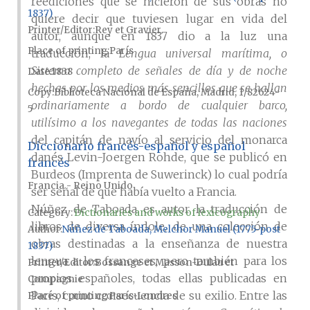
reediciones que se hicieron de sus obras no
1837)
quiere decir que tuviesen lugar en vida del
Printer/Editor
Rey et Gravier
autor, aunque en 1837 dio a la luz una
Place of printing
París
traducción, la
Lengua universal marítima, o
Sistema completo de señales de día y de noche
Date
1838
hechas por los medios más sencillos que se hallan
Copy
Biblioteca Nacional de España, Madrid, 1/82624-
ordinariamente a bordo de cualquier barco,
5
utilísimo a los navegantes de todas las naciones
del capitán de navío al servicio del monarca
Diccionario francés-español y español
danés Levin-Joergen Rohde, que se publicó en
francés
Burdeos (Imprenta de Suwerinck) lo cual podría
Francia - Reino Unido
ser señal de que había vuelto a Francia.
Núñez de Taboada es autor la traducción de
Category:
Dictionaries and works of lexicography
libros de diversa índole, de una colección de
Author
Núñez de Taboada, Melchor Manuel (1775-post
obras destinadas a la enseñanza de nuestra
1837)
lengua a los franceses, pero también para los
Printer/Editor
Bossange et Masson-Dulau et
propios españoles, todas ellas publicadas en
Compagnie
París, como consecuencia de su exilio. Entre las
Place of printing
París-Londres