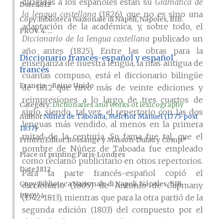
dirigidas a los españoles están su
Gramática de
Date
1812
la lengua castellana
(1826), que no es sino una
Copy
Biblioteca Nazionale di Napoli, Nápoles, BIB.
adaptación de la académica, y, sobre todo, el
PROV. 4. ...
Diccionario de la lengua castellana
publicado un
año antes (1825). Entre las obras para la
Diccionario francés-español y español
enseñanza de nuestra lengua, la más antigua de
francés
cuantas compuso, está el diccionario bilingüe
Francia - Reino Unido
de 1812 que tuvo más de veinte ediciones y
reimpresiones a lo largo de tres cuartos de
Category:
Dictionaries and works of lexicography
siglo, siendo, tal vez, el repertorio con las dos
Author
Núñez de Taboada, Melchor Manuel (1775-post
lenguas más vendido, al menos en la primera
1837)
mitad de la centuria. Su fama fue tal, que el
Printer/Editor
Bossange y Masson-Dulau y Comp.ª
nombre de Núñez de Taboada fue empleado
Place of printing
París-Londres
como reclamo publicitario en otros repertorios.
Date
1812
Para la parte francés-español copió el
Copy
Biblioteca Nazionale di Napoli, Nápoles, BIB.
diccionario (1805) de Antonio de Capmany
PROV. 4. ...
(1742-1813), mientras que para la otra partió de la
segunda edición (1803) del compuesto por el