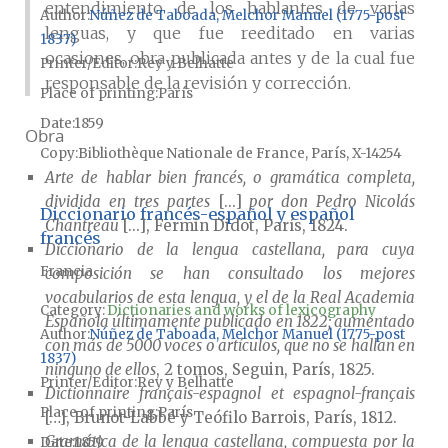
entendimiento de los hablantes de varias
Author
Núñez de Taboada, Melchor Manuel (1775-post
lenguas, y que fue reeditado en varias
1837)
ocasiones, obra publicada antes y de la cual fue
Printer/Editor
Rey y Belhatte
responsable de la revisión y corrección.
Place of printing
París
Date
1859
Obra
Copy
Bibliothèque Nationale de France, París, X-14254
Arte de hablar bien francés, o gramática completa,
dividida en tres partes
[...]
por don Pedro Nicolás
Diccionario francés-español y español
Chantreau
[...], Fermin Didot, París, 1824.
francés
Diccionario de la lengua castellana, para cuya
Francia
composición se han consultado los mejores
vocabularios de esta lengua, y el de la Real Academia
Category:
Dictionaries and works of lexicography
Española últimamente publicado en 1822; aumentado
Author
Núñez de Taboada, Melchor Manuel (1775-post
con más de 5000 voces o artículos, que no se hallan en
1837)
ninguno de ellos
, 2 tomos, Seguin, París, 1825.
Printer/Editor
Rey y Belhatte
Dictionnaire français-espagnol et espagnol-français
Place of printing
París
[…], Brunot-Labbé y Teófilo Barrois, París, 1812.
Gramática de la lengua castellana, compuesta por la
Date
1859