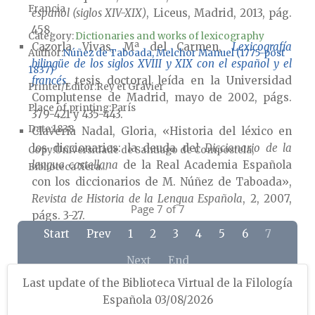
Francia
español (siglos XIV-XIX)
, Liceus, Madrid, 2013, pág.
458.
Category:
Dictionaries and works of lexicography
Cazorla Vivas, Mª del Carmen,
Lexicografía
Author
Núñez de Taboada, Melchor Manuel (1775-post
bilingüe de los siglos XVIII y XIX con el español y el
1837)
francés
, tesis doctoral leída en la Universidad
Printer/Editor
Rey et Gravier
Complutense de Madrid, mayo de 2002, págs.
Place of printing
París
379-421 y 435-443.
Date
1838
Clavería Nadal, Gloria, «Historia del léxico en
los diccionarios: la deuda del
Diccionario de la
Copy
Universidade de Santiago de Compostela,
lengua castellana
de la Real Academia Española
Biblioteca Xera...
con los diccionarios de M. Núñez de Taboada»,
Revista de Historia de la Lengua Española
, 2, 2007,
Page 7 of 7
págs. 3-27.
García Bascuñana, Juan F., «De Gattel y B.
Start
Prev
1
2
3
4
5
6
7
Cormon a Capmany y Núñez de Taboada: en
Next
End
torno a ciertos aspectos y procedimientos de la
lexicografía bilingüe francés-español entre 1790
Last update of the Biblioteca Virtual de la Filología
y 1812», en Mariano Lafarga Maduell (coord.),
La
Española 03/08/2026