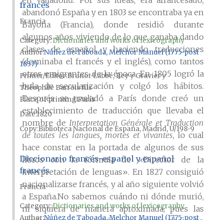
en Valladolid. Por sus ideas, era afrancesado,
francés
abandonó España y en 1803 se encontraba ya en
Francia
Bayona (Francia), donde residió durante
algunos años viviendo de lo que ganaba dando
Category:
Dictionaries and works of lexicography
clases de español y haciendo traducciones
Author
Núñez de Taboada, Melchor Manuel (1775-post
(dominaba el francés y el inglés), como tantos
1837)
otros emigrantes de la época. En 1805 logró la
Printer/Editor
Brunot-Labbé, Rey y Gravier y
bula de secularización y colgó los hábitos.
Théophile Barrois fils
Después se trasladó a París donde creó un
Place of printing
París
establecimiento de traducción que llevaba el
Date
1820
nombre de
Interpretation Générale et Traduction
Copy
Biblioteca Nacional de España, Madrid, U/198-9
de toutes les langues, mortes et vivantes
, lo cual
hace constar en la portada de algunos de sus
Diccionario francés-español y español
libros con la fórmula de «Director de la
francés
interpretación de lenguas». En 1827 consiguió
nacionalizarse francés, y al año siguiente volvió
Francia
a España.No sabemos cuándo ni dónde murió,
Category:
Dictionaries and works of lexicography
ni siquiera de manera aproximada, pues las
Author
Núñez de Taboada, Melchor Manuel (1775-post