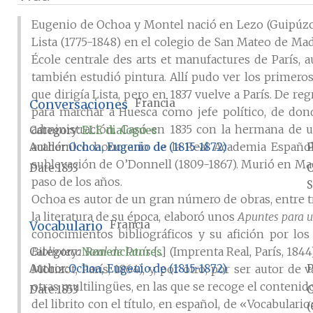
Eugenio de Ochoa y Montel nació en Lezo (Guipúzco
Lista (1775-1848) en el colegio de San Mateo de Mad
École centrale des arts et manufactures de París, 
también estudió pintura. Allí pudo ver los primero
que dirigía Lista, pero en 1837 vuelve a París. De 
Conversaciones
Francia
para marchar a Huesca como jefe político, de don
administración. Casó en 1835 con la hermana de u
Category:
ELE dialogues
académico honorario de la Real Academia Española
Author
Ochoa, Eugenio de (1815-1872)
P
sublevación de O’Donnell (1809-1867). Murió en Ma
Date
1853
paso de los años.
S
Ochoa es autor de un gran número de obras, entre tra
la literatura de su época, elaboró unos
Apuntes para u
Vocabulario
Francia
conocimientos bibliográficos y su afición por lo
Biblioteca Real de París
[...] (Imprenta Real, París, 1844
Category:
Nomenclatures
Author
Ochoa, Eugenio de (1815-1872)
P
Morizot, París, 1864), y, por otro, por ser autor de
otras multilingües, en las que se recoge el conteni
Date
1853
del librito con el título, en español, de «Vocabulari
(