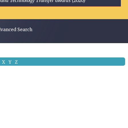
ge and Technology Transfer awards (2020)
vanced Search
X
Y
Z