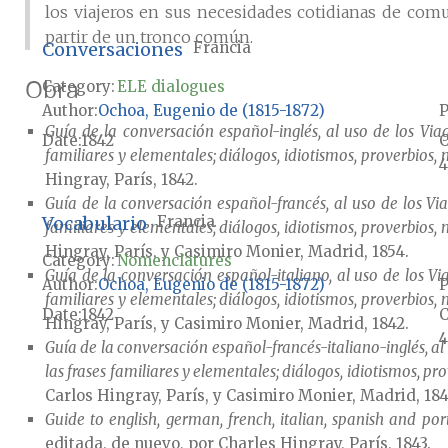
los viajeros en sus necesidades cotidianas de comun
partir de un tronco común.
Conversaciones
Francia
Obra
Category:
ELE dialogues
Author
Ochoa, Eugenio de (1815-1872)
P
Guía de la conversación español-inglés, al uso de los Via
Date
1842
familiares y elementales; diálogos, idiotismos, proverbios,
4
Hingray, París, 1842.
Guía de la conversación español-francés, al uso de los Via
Vocabulario
Francia
familiares y elementales; diálogos, idiotismos, proverbios,
Hingray, París, y Casimiro Monier, Madrid, 1854.
Category:
Nomenclatures
Guía de la conversación español-italiano, al uso de los Vi
Author
Ochoa, Eugenio de (1815-1872)
P
familiares y elementales; diálogos, idiotismos, proverbios,
Date
1842
Hingray, París, y Casimiro Monier, Madrid, 1842.
4
Guía de la conversación español-francés-italiano-inglés, al 
las frases familiares y elementales; diálogos, idiotismos, p
Carlos Hingray, París, y Casimiro Monier, Madrid, 184
Guide to english, german, french, italian, spanish and por
editada, de nuevo, por Charles Hingray, París, 1843.