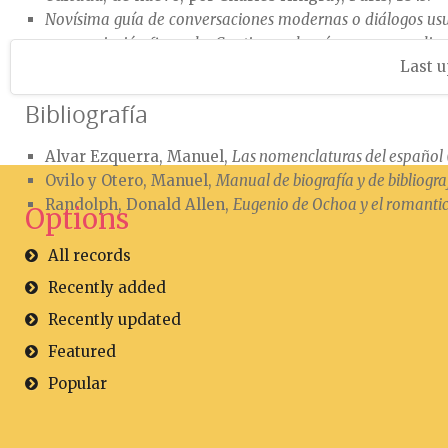
Novísima guía de conversaciones modernas o diálogos usua
pronunciación figurada. Contiene además un compendio de 
Last u
personas que se dedican al estudio de ambas lenguas
, Libr
Bibliografía
Alvar Ezquerra, Manuel,
Las nomenclaturas del español (
Ovilo y Otero, Manuel,
Manual de biografía y de bibliograf
Randolph, Donald Allen,
Eugenio de Ochoa y el romanti
Options
All records
Recently added
Recently updated
Featured
Popular