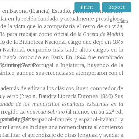
Print
Report
n Bayona (Francia). Estudió, primero, con Alberto
ar en la recién fundada, y actualmente prestigiosa,
Claim
e la vista que lo acompañaría el resto de su vida;
4 para trabajar como oficial de la
Gaceta de Madrid
do de la Biblioteca Nacional, cargo que dejó en 1845
a Nacional, ocupando más tarde altos cargos en la
en había conocido en París. En 1844 fue nombrado
854 marchó a Portugal e Inglaterra, huyendo de la
 printing
París
ntico, aunque sus creencias se atemperaron con el
, además de editar a los clásicos. Buen conocedor de
 y verso
(2 vols., Baudry, Librería Europea, 1840). Sus
onado de los manuscritos españoles existentes en la
corregido
Le nouveau Sobrino
(al menos en su 22ª ed.,
 printing
París
spañol-inglés, español-francés y español-italiano, y
s similares, se incluye una nomenclatura al comienzo
facilitar el aprendizaje de otras lenguas, y ayudar a