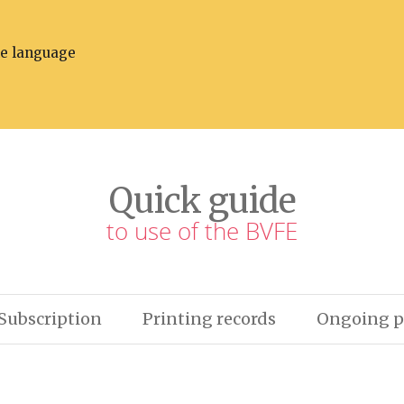
he language
Quick guide
to use of the BVFE
Subscription
Printing records
Ongoing p