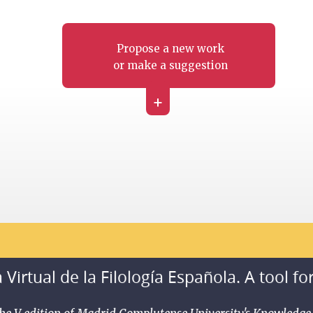
Propose a new work
or make a suggestion
+
 Virtual de la Filología Española. A tool fo