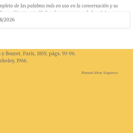
pleto de las palabras más en uso en la conversación y su
 cambio, etc., etc. Vademécum para uso de los viajeros y
08/2026
sa y Bouret, París, 1859, págs. 93-96.
rkeley, 1966.
Manuel Alvar Ezquerra