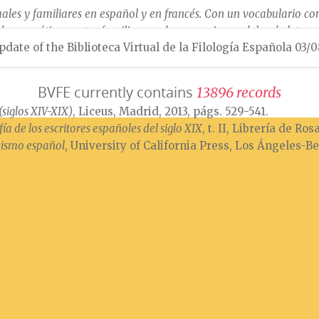
les y familiares en español y en francés. Con un vocabulario com
gramática, cartas familiares y de comercio, modelos de letras de
pdate of the Biblioteca Virtual de la Filología Española 03/
ería editorial de Bally-Ballière e hijos, París, s. f. [¿1900?].
BVFE currently contains
1
3
8
9
6
r
e
c
o
r
d
s
siglos XIV-XIX)
, Liceus, Madrid, 2013, págs. 529-541.
ía de los escritores españoles del siglo XIX
, t. II, Librería de Ro
cismo español
, University of California Press, Los Ángeles-Be