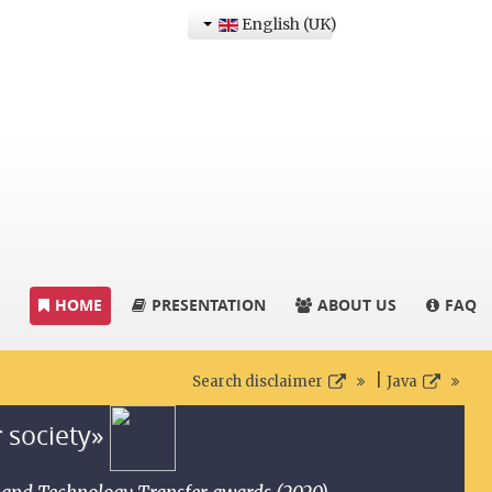
English (UK)
HOME
PRESENTATION
ABOUT US
FAQ
|
Search disclaimer
Java
r society»