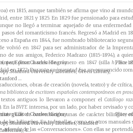
a) en 1815, aunque también se afirma que vino al mundo e
rid, entre 1821 y 1825. En 1829 fue pensionado para estudi
aunque no llegó a terminar aquejado de una enfermedad d
s pasos del romanticismo francés. Regresó a Madrid en 183
regreso a España en 1844, fue nombrado bibliotecario segun
de volvió en 1847 para ser administrador de la Imprent
no de sus amigos, Federico Madrazo (1815-1894), a qui
, para pasar a serlo de número en 1847 (silla
h
). En 1
rinter/Editor
Charles Hingray
Place of
drid en 1872. Durante su juventud fue un convencido romá
Copy
Stanford University Libraries, Green Library,
tanford ...
ducciones, obras de creación (novela, teatro) y de crítica
na biblioteca de escritores españoles contemporáneos en prosa
s textos antiguos lo llevaron a componer el
Catálogo raz
). En la
BVFE
interesa, por un lado, por haber revisado y 
rinter/Editor
Charles Hingray
Place of
 varias guías de conversación, unas de carácter bilingüe, e
do de las bilingües. En todas ellas, como en otros manuale
Copy
Stanford University Libraries, Stanford
o», además de las «Conversaciones». Con ellas se pretendía 
California), 4...