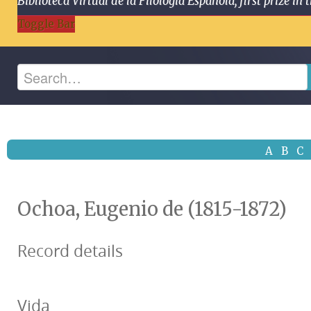
Biblioteca Virtual de la Filología Española, first prize
Toggle Bar
A
B
C
Ochoa, Eugenio de (1815-1872)
Record details
Vida