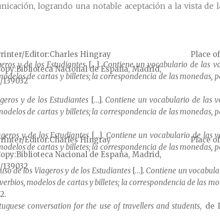
icación, logrando una notable aceptación a la vista de l
rinter/Editor
Charles Hingray
Place of
geros y de los Estudiantes
[…]
. Contiene un vocabulario de las vo
Copy
Biblioteca Nacional de España, Madrid,
 modelos de cartas y billetes; la correspondencia de las monedas, 
/139032
geros y de los Estudiantes
[…]
. Contiene un vocabulario de las vo
 modelos de cartas y billetes; la correspondencia de las monedas, 
ageros y de los Estudiantes
[…]
. Contiene un vocabulario de las vo
rinter/Editor
Charles Hingray
Place of
 modelos de cartas y billetes; la correspondencia de las monedas, 
Copy
Biblioteca Nacional de España, Madrid,
/139032
uso de los Viageros y de los Estudiantes
[…]
. Contiene un vocabular
roverbios, modelos de cartas y billetes; la correspondencia de las 
2.
tuguese conversation for the use of travellers and students
, de 