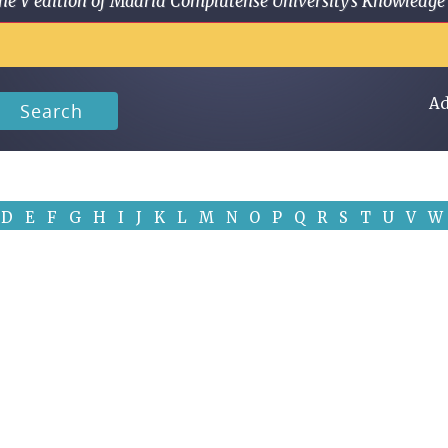
 in the V edition of Madrid Complutense University's Knowled
Ad
Search
D
E
F
G
H
I
J
K
L
M
N
O
P
Q
R
S
T
U
V
W