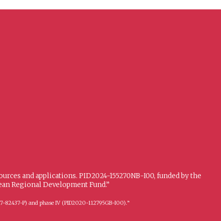
sources and applications. PID2024-155270NB-I00, funded by the
opean Regional Development Fund.”
FFI2017-82437-P) and phase IV (PID2020-112795GB-I00).”