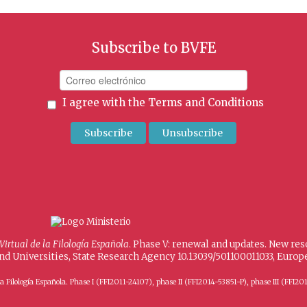
Subscribe to BVFE
I agree with the
Terms and Conditions
 Virtual de la Filología Española
. Phase V: renewal and updates. New re
and Universities, State Research Agency 10.13039/501100011033, Eur
 de la Filología Española. Phase I (FFI2011-24107), phase II (FFI2014-53851-P), phase III (