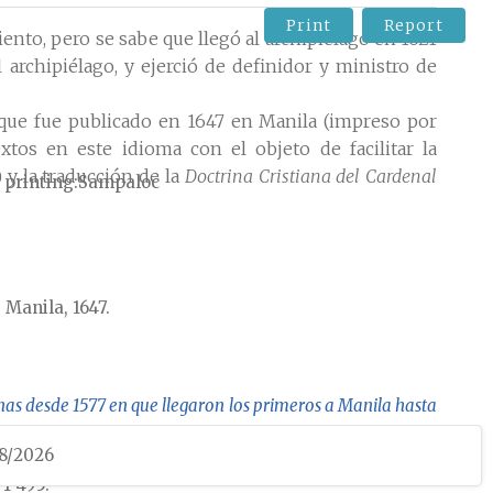
Print
Report
ento, pero se sabe que llegó al archipiélago en 1621
rchipiélago, y ejerció de definidor y ministro de
 que fue publicado en 1647 en Manila (impreso por
xtos en este idioma con el objeto de facilitar la
 y la traducción de la
Doctrina Cristiana del Cardenal
 printing
Sampaloc
 Manila, 1647.
inas desde 1577 en que llegaron los primeros a Manila hasta
08/2026
ernández Terrés, Eulalia Hernández Sánchez y M.ª
71-495.