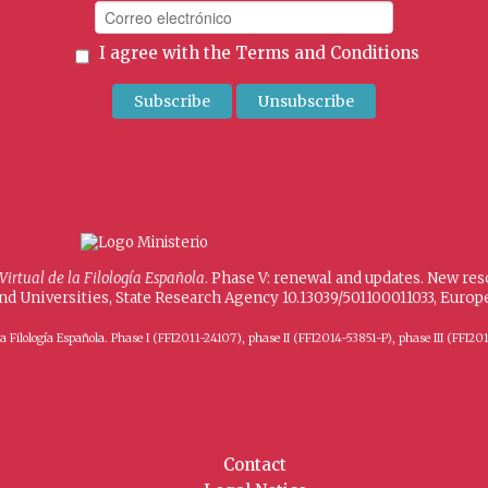
I agree with the
Terms and Conditions
 Virtual de la Filología Española
. Phase V: renewal and updates. New re
and Universities, State Research Agency 10.13039/501100011033, Eur
 de la Filología Española. Phase I (FFI2011-24107), phase II (FFI2014-53851-P), phase III (
Contact