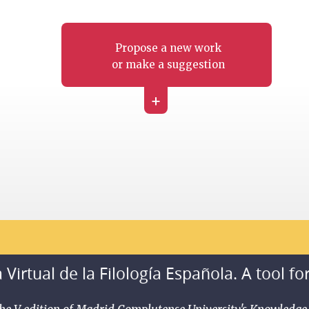
Propose a new work
or make a suggestion
+
 Virtual de la Filología Española. A tool fo