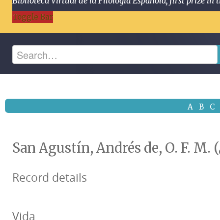
Biblioteca Virtual de la Filología Española, first prize
Toggle Bar
A
B
C
San Agustín, Andrés de, O. F. M. (
Record details
Vida