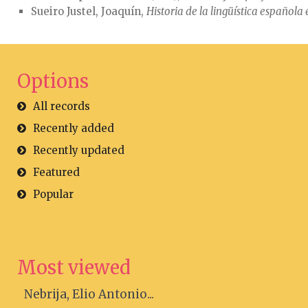
Sueiro Justel, Joaquín,
Historia de la lingüística española 
Options
All records
Recently added
Recently updated
Featured
Popular
Most viewed
Nebrija, Elio Antonio...