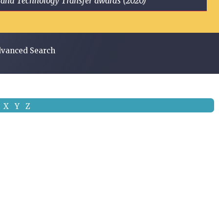
ge and Technology Transfer awards (2020)
vanced Search
X
Y
Z