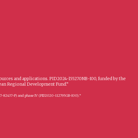
sources and applications. PID2024-155270NB-I00, funded by the
opean Regional Development Fund.”
FFI2017-82437-P) and phase IV (PID2020-112795GB-I00).”