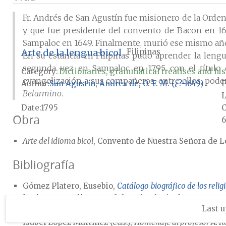
Fr. Andrés de San Agustín fue misionero de la Orden
y que fue presidente del convento de Bacon en 162
Sampaloc en 1649. Finalmente, murió ese mismo año
Arte de la lengua bicol
Filipinas
En su estancia en Filipinas pudo aprender la lengua
segunda vez en Sampaloc en 1795 con el título
Category:
Dictionaries, grammatical treatises and his
evangelización a sus compañeros; entre ellos, pod
Author
San Agustín, Andrés de, O. F. M. (¿?-1649)
P
Belarmino
.
L
Date
1795
Obra
6
Arte del idioma bicol
, Convento de Nuestra Señora de L
Bibliografía
Gómez Platero, Eusebio,
Catálogo biográfico de los reli
los de nuestros días
, Imp. del Real Colegio de Santo Tom
Last u
Quilis, Antonio, «Datos para la historiografía lingüí
Isabel López Martínez (eds.),
Homenaje al profesor A. R