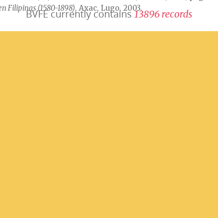
en Filipinas (1580-1898)
, Axac, Lugo, 2003.
BVFE currently contains
1
3
8
9
6
r
e
c
o
r
d
s