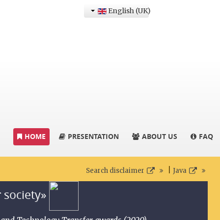
English (UK)
HOME
PRESENTATION
ABOUT US
FAQ
|
Search disclaimer
Java
r society»