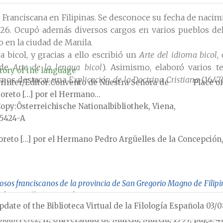
 Franciscana en Filipinas. Se desconoce su fecha de nacimi
6. Ocupó además diversos cargos en varios pueblos del a
 en la ciudad de Manila.
 bicol, y gracias a ello escribió un
Arte del idioma bicol
,
 de
Arte de la lengua bicol
). Asimismo, elaboró varios te
tory of the language
emos destacar una
Explicación de la Doctrina Cristiana
(1647)
rinter/Editor
Convento de Nuestra Señora de
Place of
oreto […] por el Hermano...
Copy
Österreichische Nationalbibliothek, Viena,
5424-A
oreto […] por el Hermano Pedro Argüelles de la Concepción,
giosos franciscanos de la provincia de San Gregorio Magno de Filip
ás, Manila, 1880, pág. 212.
pdate of the Biblioteca Virtual de la Filología Española 03/
stica filipina», en
Ricardo
Escavy Zamora, José Miguel H
oldán Pérez
, II, Universidad de Murcia, Murcia, 1997, págs. 4