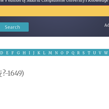
 in the V edition of Madrid Complutense University's Knowled
Ad
Search
D
E
F
G
H
I
J
K
L
M
N
O
P
Q
R
S
T
U
V
W
¿?-1649)