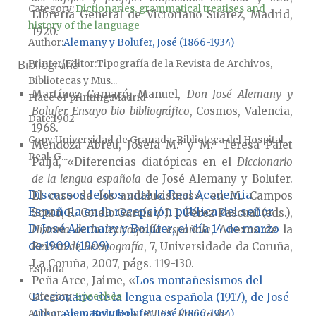
Category:
Dictionaries, grammatical treatises and
Librería General de Victoriano Suárez, Madrid,
history of the language
1920.
Author
Alemany y Bolufer, José (1866-1934)
Bibliografía
Printer/Editor
Tipografía de la Revista de Archivos,
Bibliotecas y Mus...
Martínez Camaró, Manuel,
Don José Alemany y
Place of printing
Madrid
Bolufer. Ensayo bio-bibliográfico
, Cosmos, Valencia,
Date
1902
1968.
Copy
Universidad de Granada, Biblioteca del Hospital
Mendoza Abréu, Josefa M.ª y M.ª Teresa Palet
Real, G...
Palja, «Diferencias diatópicas en el
Diccionario
de la lengua española
de José Alemany y Bolufer.
Discursos leídos ante la Real Academia
El caso de los andalucismos», en M. Campos
Española en la recepción pública del señor
Souto, R. Cotelo García y J. I. Pérez Pascual (eds.),
D. José Alemany y Bolufer, el día 14 de marzo
Historia de la lexicografía española
, Anexos de la
de 1909. (1909)
Revista de Lexicografía
, 7, Universidade da Coruña,
La Coruña, 2007, págs. 119-130.
España
Peña Arce, Jaime, «
Los montañesismos del
Diccionario de la lengua española (1917), de José
Category:
Speeches
Alemany y Bolufer
»,
RILEX. Revista de
Author
Alemany y Bolufer, José (1866-1934)