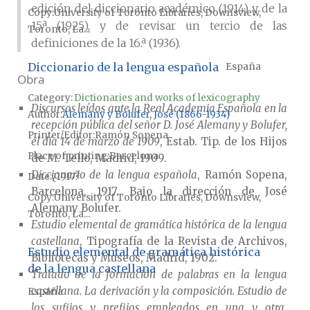
edición del diccionario académico (1914) y de la
Copy
University of Toronto Libraries, Downsview,
15.ª (1925), y de revisar un tercio de las
Toronto, La...
definiciones de la 16.ª (1936).
Diccionario de la lengua española
España
Obra
Category:
Dictionaries and works of lexicography
Discursos leídos ante la Real Academia Española en la
Author
Alemany y Bolufer, José (1866-1934)
recepción pública del señor D. José Alemany y Bolufer,
Printer/Editor
Ramón Sopena
el día 14 de marzo de 1909
, Estab. Tip. de los Hijos
Place of printing
Barcelona
de M. Tello, Madrid, 1909.
Diccionario de la lengua española
, Ramón Sopena,
Date
¿1917?
Barcelona, 1917. Bajo la dirección de José
Copy
University of Toronto Libraries, Downsview,
Alemany Bolufer.
Toronto, La...
Estudio elemental de gramática histórica de la lengua
castellana
, Tipografía de la Revista de Archivos,
Estudio elemental de gramática histórica
Bibliotecas y Museos, Madrid, 1902.
de la lengua castellana
Tratado de la formación de palabras en la lengua
castellana. La derivación y la composición. Estudio de
España
los sufijos y prefijos empleados en una y otra
,