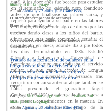
natal. A los doce años fue becado para estudiar
history of the language
en el seminario de Valencia, pero abandonó
Author
Alemany y Bolufer, José (1866-1934)
antes de que finalizase su primer curso, y
Printer/Editor
Imprenta de Archivos
regresó para ayudar a su padre en las labores
Place of printing
Madrid
del campo, consiguiendo algo de dinero por las
noches dando clases a los niños del barrio.
Date
1928
Cinco años más tarde comenzó a estudiar el
Copy
Biblioteca de Castilla y León, Estudios
bachillerato en Sueca, adonde iba a pie todos
Castellanos y L...
los días, terminándolo en 1886. Estudió
Filosofía y Letras en la Universidad de
Tratado de la formación de palabras en la
Barcelona al tiempo que realizaba el servicio
lengua castellana, la derivación y la
militar. En 1891 ganó la cátedra de Lengua
composición, estudio de los sufijos y
Griega en la Universidad de Granada, tras
prefijos empleados en una y otra
recurrir un concurso anterior al que también se
España
había presentado el granadino Ángel
Ganivet (1865-1898), a quien se la dieron pese a
Category:
Dictionaries, grammatical treatises and
sus escasos conocimientos en la materia. En
history of the language
1899 gana la cátedra de griego de la
Author
Alemany y Bolufer, José (1866-1934)