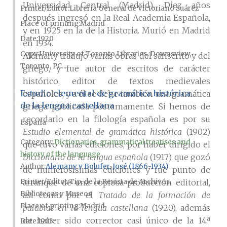
Universidad Central (Madrid). Diez años
Printer/Editor
Librería General de Victoriano Suárez
después ingresó en la Real Academia Española,
Place of printing
Madrid
y en 1925 en la de la Historia. Murió en Madrid
Date
1920
en 1934.
Copy
University of Toronto Libraries, Downsview,
Alemany tradujo varias obras del sánscrito y del
Toronto, PC...
griego, y fue autor de escritos de carácter
histórico, editor de textos medievales
Estudio elemental de gramática histórica
españoles, y a él se debe también una gramática
de la lengua castellana
griega publicada póstumamente. Si hemos de
recordarlo en la filología española es por su
España
Estudio elemental de gramática histórica
(1902)
Category:
Dictionaries, grammatical treatises and
que tuvo varias ediciones, por haber dirigido el
history of the language
Diccionario de la lengua española
(1917) que gozó
Author
Alemany y Bolufer, José (1866-1934)
de numerosísimas ediciones y fue punto de
arranque de una copiosa producción editorial,
Printer/Editor
Tip. de la Revista de Archivos,
Bibliotecas y Museos
así como por el
Tratado de la formación de
Place of printing
Madrid
palabras en la lengua castellana
(1920), además
de haber sido corrector casi único de la 14.ª
Date
1903