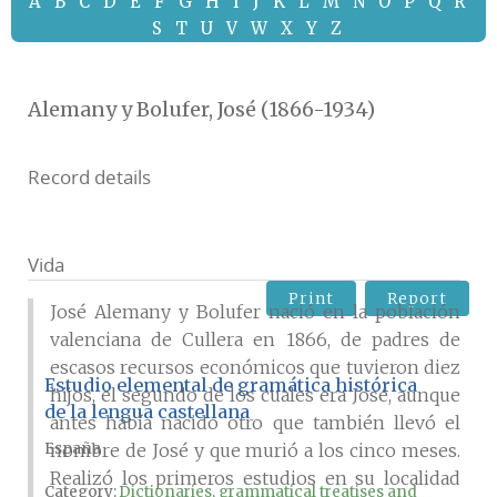
A
B
C
D
E
F
G
H
I
J
K
L
M
N
O
P
Q
R
S
T
U
V
W
X
Y
Z
Alemany y Bolufer, José (1866-1934)
Record details
Vida
Print
Report
José Alemany y Bolufer nació en la población
valenciana de Cullera en 1866, de padres de
escasos recursos económicos que tuvieron diez
Estudio elemental de gramática histórica
hijos, el segundo de los cuales era José, aunque
de la lengua castellana
antes había nacido otro que también llevó el
España
nombre de José y que murió a los cinco meses.
Realizó los primeros estudios en su localidad
Category:
Dictionaries, grammatical treatises and