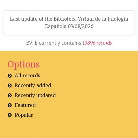
Last update of the Biblioteca Virtual de la Filología
Española 03/08/2026
BVFE currently contains
1
3
8
9
6
r
e
c
o
r
d
s
Options
All records
Recently added
Recently updated
Featured
Popular