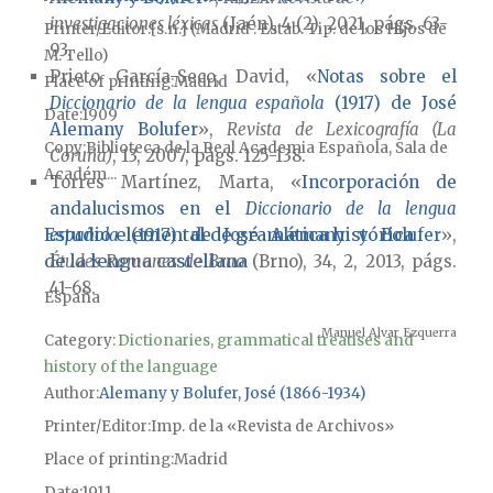
investigaciones léxicas
(Jaén), 4 (2), 2021, págs. 63-
Printer/Editor
[s.n.] (Madrid : Estab. Tip. de los Hijos de
93.
M. Tello)
Prieto García-Seco, David, «
Notas sobre el
Place of printing
Madrid
Diccionario de la lengua española
(1917) de José
Date
1909
Alemany Bolufer
»,
Revista de Lexicografía (La
Copy
Biblioteca de la Real Academia Española, Sala de
Coruña)
, 13, 2007, págs. 125-138.
Académ...
Torres Martínez, Marta, «
Incorporación de
andalucismos en el
Diccionario de la lengua
Estudio elemental de gramática histórica
española
(1917) de José Alemany y Bolufer
»,
de la lengua castellana
Études Romanes de Brno
(Brno), 34, 2, 2013, págs.
41-68.
España
Manuel Alvar Ezquerra
Category:
Dictionaries, grammatical treatises and
history of the language
Author
Alemany y Bolufer, José (1866-1934)
Printer/Editor
Imp. de la «Revista de Archivos»
Place of printing
Madrid
Date
1911