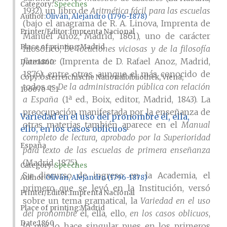
Category:
Speeches
1932), un libro de
Aritmética fácil para las escuelas
Author
Oliván, Alejandro (1796-1878)
(bajo el anagrama de R. A. Linova, Imprenta de
Printer/Editor
Imprenta Nacional
Manuel Anoz, Madrid, 1861), uno de carácter
Place of printing
Madrid
filosófico,
De locuciones viciosas y de la filosofía
flamante
(Imprenta de D. Rafael Anoz, Madrid,
Date
1860
1876). entre otros, aunque el más conocido de
Copy
Österreichische Nationalbibliothek, Viena,
todos es
De la administración pública con relación
106070-C.1
a España
(1ª ed., Boix, editor, Madrid, 1843). La
preocupación manifestada por la enseñanza de
Variedad en el uso del pronombre él, ella,
otras materias también aparece en el
Manual
ello, en los casos oblicuos
completo de lectura, aprobado por la Superioridad
España
para texto de las escuelas de primera enseñanza
(Madrid, 1875).
Category:
Speeches
Su discurso de ingreso en la Academia, el
Author
Oliván, Alejandro (1796-1878)
primero que se leyó en la Institución, versó
Printer/Editor
Imprenta Nacional
sobre un tema gramatical, la
Variedad en el uso
Place of printing
Madrid
del pronombre
él, ella, ello,
en los casos oblicuos
,
Date
1860
lo que lo hace singular pues en los primeros