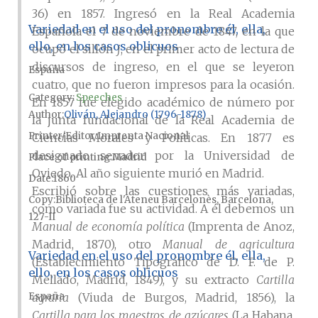
36) en 1857. Ingresó en la Real Academia
Variedad en el uso del pronombre él, ella,
Española el 7 de noviembre de 1847, en la que
ello, en los casos oblicuos
ocupó el sillón
j
, en el primer acto de lectura de
discursos de ingreso, en el que se leyeron
España
cuatro, que no fueron impresos para la ocasión.
Category:
Speeches
En 1857 fue elegido académico de número por
Author
Oliván, Alejandro (1796-1878)
la junta fundacional de la Real Academia de
Printer/Editor
Imprenta Nacional
Ciencias Morales y Políticas. En 1877 es
designado senador por la Universidad de
Place of printing
Madrid
Oviedo. Al año siguiente murió en Madrid.
Date
1860
Escribió sobre las cuestiones más variadas,
Copy
Biblioteca de l'Ateneu Barcelonès, Barcelona,
como variada fue su actividad. A él debemos un
127-II
Manual de economía política
(Imprenta de Anoz,
Madrid, 1870), otro
Manual de agricultura
Variedad en el uso del pronombre él, ella,
(Establecimiento Tipográfico de D. F. de P.
ello, en los casos oblicuos
Mellado, Madrid, 1849), y su extracto
Cartilla
España
agraria
(Viuda de Burgos, Madrid, 1856), la
Cartilla para los maestros de azúcares
(La Habana,