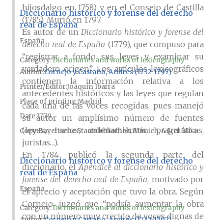
hijosdalgo en 1758) y en el Consejo de Castilla
Diccionario histórico y forense del derecho
(1785). Murió en 1797.
real de España
Es autor de un
Diccionario histórico y forense del
España
derecho real de España
(1779), que compuso para
“registrar a fondo sus leyes y examinar su
Category:
Dictionaries and works of lexicography
verdadero origen”. Los artículos lexicográficos
Author
Cornejo y Castaño, Andrés (1732-1797)
contienen la información relativa a los
Printer/Editor
Joaquín Ibarra
antecedentes históricos y las leyes que regulan
Place of printing
Madrid
cada una de las voces recogidas, pues manejó
Date
1779
su autor un amplísimo número de fuentes
(leyes, fueros, ordenamientos, pragmáticas,
Copy
Bayerische Staatsbibliothek, Múnich, 4 J.rel 586a
juristas…).
En 1784 publicó la segunda parte del
Diccionario histórico y forense del derecho
diccionario, el
Apéndice al diccionario histórico y
real de España
forense del derecho real de España
, motivado por
España
el aprecio y aceptación que tuvo la obra. Según
Cornejo, juzgó que “podría aumentar la obra
Category:
Dictionaries and works of lexicography
con un número muy crecido de voces dignas de
Author
Cornejo y Castaño, Andrés (1732-1797)