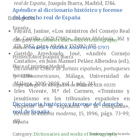
real de España
, Joaquín Ibarra, Madrid, 1784.
Apéndice al diccionario histórico y forense
del derecho real de España
Bibliografía
España
Fayard, Janine, «Los ministros del Consejo Real
de Castilla (1621-1788)»,
Revista Hidalguía
, 162 y
Category:
Dictionaries and works of lexicography
171, 1982, págs. 49-64 y 157-192, 157.
Author
Cornejo y Castaño, Andrés (1732-1797)
Garrido Arredondo, José, «Andrés Cornejo
Printer/Editor
Joaquín Ibarra
Castaño», en Juan Manuel Peláez Albendea (ed.),
Place of printing
Madrid
Diccionario Crítico de Juristas españoles, portugueses
Date
1784
y latinoamericanos
, Málaga, Universidad de
Málaga, 2005-2008, vol. I, pág. 243.
Copy
Colegio de Abogados de Madrid, SER-00335
Irles Vicente, M.ª del Carmen, «Tomismo y
jesuitismo en los tribunales españoles en
Diccionario histórico y forense del derecho
vísperas de la expulsión de la compañía»,
real de España
Revista de historia moderna
, 15, 1996, págs. 73-99,
89.
España
Category:
Dictionaries and works of lexicography
Santiago García Aranda