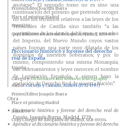
anotarse”. El segundo tomo no es sino una
Printer/Editor
Joachín Ibarra
continuación del primero que pretende recoger
Place of printing
Madrid
no solo los términos relativos a las leyes de los
Date
1779
Tribunales de Castilla sino también “a las
particulares de los demás del Reyno, y aun a los
Copy
Biblioteca Nacional de España, Madrid, R/60050
del Imperio, del Nuevo Mundo cuyos vastos
países forman una parte muy dilatada de los
Diccionario histórico y forense del derecho
dominios de nuestros Soberanos; y por lo
real de España
mismo, componiendo una misma Monarquía,
España
sus ordenamientos y leyes merecen el nombre
de Legislación Española, y vienen baxo la
Category:
Dictionaries and works of lexicography
apelación de Derecho Real de nuestra Nación”.
Author
Cornejo y Castaño, Andrés (1732-1797)
Printer/Editor
Joaquín Ibarra
Obra
Place of printing
Madrid
Diccionario histórico y forense del derecho real de
Date
1779
España
, Joaquín Ibarra, Madrid, 1779.
Copy
Colegio de Abogados de Madrid, SER-00334
Apéndice al diccionario histórico y forense del derecho