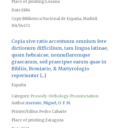
Place of printing
Losana
Date
1884
Copy
Biblioteca Nacional de España, Madrid,
HA/14472
Copia sive ratio accentuum omnium fere
dictionum difficilium, tam lingua latinae,
quam hebraicae, nonnullarumque
graecarum, sed praecipue earum quae in
Bibliis, Breuiario, & Martyrologio
reperiuntur [...]
España
Category:
Prosody-Orthology-Pronunciation
Author
Asensio, Miguel, O. F. M.
Printer/Editor
Pedro Cabarte
Place of printing
Zaragoza