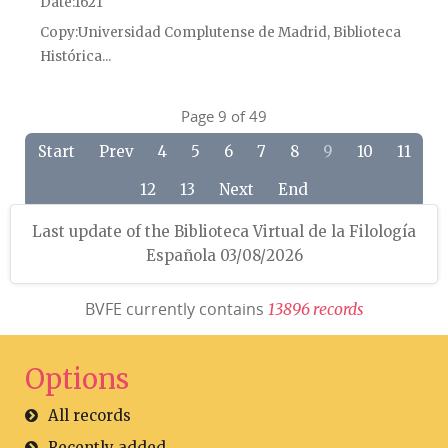
Date
1621
Copy
Universidad Complutense de Madrid, Biblioteca
Histórica...
Page 9 of 49
Start
Prev
4
5
6
7
8
9
10
11
12
13
Next
End
Last update of the Biblioteca Virtual de la Filología
Española 03/08/2026
BVFE currently contains
1
3
8
9
6
r
e
c
o
r
d
s
Options
All records
Recently added