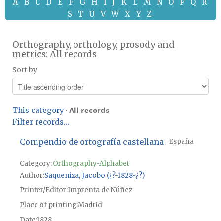
A
B
C
D
E
F
G
H
I
J
K
L
M
N
O
P
Q
R
S
T
U
V
W
X
Y
Z
Orthography, orthology, prosody and
metrics: All records
Sort by
All records
This category
·
Filter records...
Compendio de ortografía castellana
España
Category:
Orthography-Alphabet
Author
Saqueniza, Jacobo (¿?-1828-¿?)
Printer/Editor
Imprenta de Núñez
Place of printing
Madrid
Date
1828