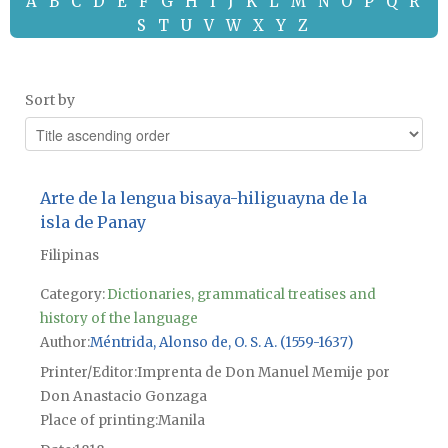
A
B
C
D
E
F
G
H
I
J
K
L
M
N
O
P
Q
R
S
T
U
V
W
X
Y
Z
Sort by
Arte de la lengua bisaya-hiliguayna de la
isla de Panay
Filipinas
Category:
Dictionaries, grammatical treatises and
history of the language
Author
Méntrida, Alonso de, O. S. A. (1559-1637)
Printer/Editor
Imprenta de Don Manuel Memije por
Don Anastacio Gonzaga
Place of printing
Manila