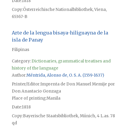
Date
1818
Copy
Österreichische Nationalbibliothek, Viena,
65367-B
Arte de la lengua bisaya-hiliguayna de la
isla de Panay
Filipinas
Category:
Dictionaries, grammatical treatises and
history of the language
Author
Méntrida, Alonso de, O. S. A. (1559-1637)
Printer/Editor
Imprenta de Don Manuel Memije por
Don Anastacio Gonzaga
Place of printing
Manila
Date
1818
Copy
Bayerische Staatsbibliothek, Múnich, 4 L.as. 78
qd