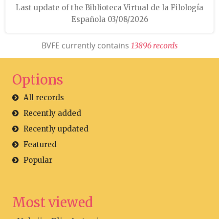
Last update of the Biblioteca Virtual de la Filología
Española 03/08/2026
BVFE currently contains
1
3
8
9
6
r
e
c
o
r
d
s
Options
All records
Recently added
Recently updated
Featured
Popular
Most viewed