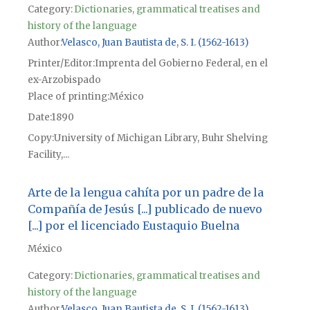
Category:
Dictionaries, grammatical treatises and
history of the language
Author
Velasco, Juan Bautista de, S. I. (1562-1613)
Printer/Editor
Imprenta del Gobierno Federal, en el
ex-Arzobispado
Place of printing
México
Date
1890
Copy
University of Michigan Library, Buhr Shelving
Facility,...
Arte de la lengua cahíta por un padre de la
Compañía de Jesús [...] publicado de nuevo
[...] por el licenciado Eustaquio Buelna
México
Category:
Dictionaries, grammatical treatises and
history of the language
Author
Velasco, Juan Bautista de, S. I. (1562-1613)