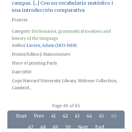
campas. [...] Con un vocabulario metódico i
una introducción comparativa
Francia
Category:
Dictionaries, grammatical treatises and
history of the language
Author
Lucien, Adam (1833-1918)
Printer/Editor
J. Maisonneuve
Place of printing
París
Date
1890
Copy
Harvard University Library, Widener Collection,
Cambrid...
Page 46 of 65
Start
Prev
41
42
43
44
45
46
47
48
49
50
Next
End