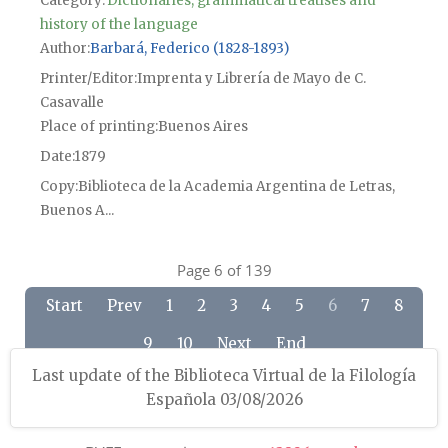
Category:
Dictionaries, grammatical treatises and
history of the language
Author
Barbará, Federico (1828-1893)
Printer/Editor
Imprenta y Librería de Mayo de C.
Casavalle
Place of printing
Buenos Aires
Date
1879
Copy
Biblioteca de la Academia Argentina de Letras,
Buenos A...
Page 6 of 139
Start
Prev
1
2
3
4
5
6
7
8
9
10
Next
End
Last update of the Biblioteca Virtual de la Filología
Española 03/08/2026