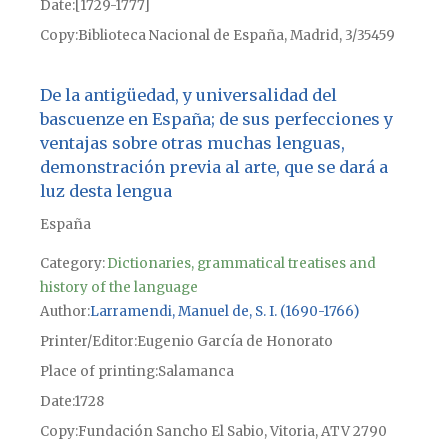
Date
[1729-1777]
Copy
Biblioteca Nacional de España, Madrid, 3/35459
De la antigüedad, y universalidad del
bascuenze en España; de sus perfecciones y
ventajas sobre otras muchas lenguas,
demonstración previa al arte, que se dará a
luz desta lengua
España
Category:
Dictionaries, grammatical treatises and
history of the language
Author
Larramendi, Manuel de, S. I. (1690-1766)
Printer/Editor
Eugenio García de Honorato
Place of printing
Salamanca
Date
1728
Copy
Fundación Sancho El Sabio, Vitoria, ATV 2790