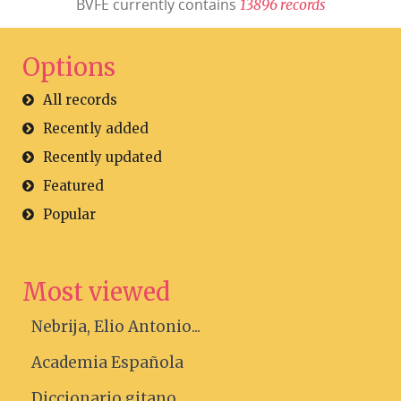
BVFE currently contains
1
3
8
9
6
r
e
c
o
r
d
s
Options
All records
Recently added
Recently updated
Featured
Popular
Most viewed
Nebrija, Elio Antonio...
Academia Española
Diccionario gitano....