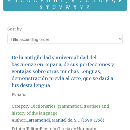
A
B
C
D
E
F
G
H
I
J
K
L
M
N
O
P
Q
R
S
T
U
V
W
X
Y
Z
Sort by
De la antigüedad y universalidad del
bascuenze en España, de sus perfecciones y
ventajas sobre otras muchas Lenguas,
demonstración previa al Arte, que se dará a
luz desta lengua
España
Category:
Dictionaries, grammatical treatises and
history of the language
Author
Larramendi, Manuel de, S. I. (1690-1766)
Printer/Editor
Eugenio Garcia de Honorato